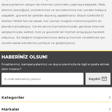
Bosch GSB 185-LI
Bosch PWS 700-115
aksesuarlarının satışını da internet üzerinden yapmaya başladık. Web
sitemiz aracılığıyla, ürünlerimize ve servislerimize her yerden kolayca
Bosch GSB 18V-50
ulaşabilir, güvenli bir şekilde alışveriş yapabilirsiniz. Bosch Elektrikli El
Aletleri Yetkili Servisi olarak, her zaman müşteri memnuniyetini ön
Bosch GSB 18V-60 C
planda tutmaktayız. Gerek servis hizmetlerimizde, gerekse internet
satışlarımızda, kaliteli, hızlı ve güvenilir bir hizmet anlayışıyla hareket
ediyoruz. Siz değerli müşterilerimize daha iyi hizmet verebilmek için
Bosch GSR 10,8 V-LI-2
sürekli olarak kendimizi yeniliyor ve geliştiriyoruz.
Bosch GSR 1080-2-LI
HABERİNİZ OLSUN!
Bosch GSR 1080-LI
Fırsatlarımız, kampanyalarımız ve duyurularımızla ile ilgili e-posta almak
ister misiniz?
Bosch GSR 120-LI
Kaydol
Bosch GSR 120-LI / 3601JG8000
Kategoriler
Bosch GSR 12V-30
Markalar
Bosch GSR 12V-35