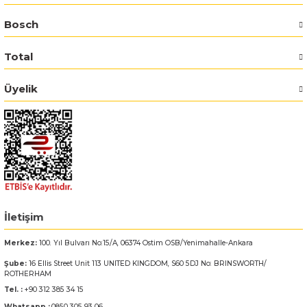
Bosch
Bosch GSR 14,4-2-LI
Total
Bosch GSR 14,4-2-LI Plus
Üyelik
Bosch GSR 140-LI
Bosch GSR 1440-LI
Bosch GSR 18 V-EC
Bosch GSR 18 V-LI
İletişim
Bosch GSR 18 VE-2-LI
Merkez:
100. Yıl Bulvarı No:15/A, 06374 Ostim OSB/Yenimahalle-Ankara
Şube:
16 Ellis Street Unit 113 UNITED KINGDOM, S60 5DJ No: BRINSWORTH/
Bosch GSR 18-2-LI
ROTHERHAM
Tel. :
+90 312 385 34 15
Bosch GSR 18-2-LI Plus
Whatsapp :
0850 305 93 06