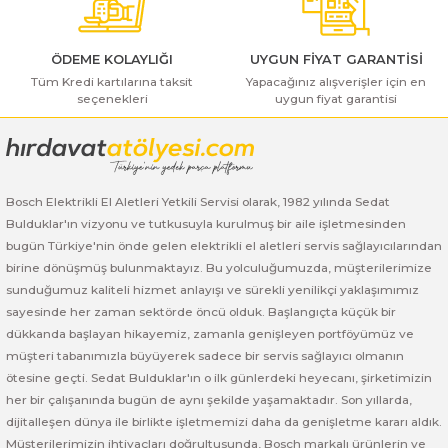
ı Yıkama Makinaları
Bosch GSB 12V-30
Bosch GSH 500
Bosch GWS 7-115
Kesme Makinaları
Bosch GSB 12V-35
Bosch GSH 7 VC
Bosch GWS 7-115 E
ÖDEME KOLAYLIĞI
UYGUN FİYAT GARANTİSİ
Tüm Kredi kartılarına taksit
Yapacağınız alışverişler için en
seçenekleri
uygun fiyat garantisi
Gönder
Bosch GSB 14,4-2-LI
Bosch PBH 2100 RE
Bosch GWS 750
Bosch GSB 14,4-LI-2 Plus
Bosch PBH 3000 FRE
Bosch GWS 750 S
Bosch Elektrikli El Aletleri Yetkili Servisi olarak, 1982 yılında Sedat
Bosch GSB 140-LI
Bosch PBH 3000-2 FRE
Bosch GWS 8-115
Bulduklar'ın vizyonu ve tutkusuyla kurulmuş bir aile işletmesinden
bugün Türkiye'nin önde gelen elektrikli el aletleri servis sağlayıcılarından
Bosch GSB 18 VE-2-LI
Bosch GWS 9-115 (Eski Model)
birine dönüşmüş bulunmaktayız. Bu yolculuğumuzda, müşterilerimize
sunduğumuz kaliteli hizmet anlayışı ve sürekli yenilikçi yaklaşımımız
Bosch GSB 18-2-LI
Bosch GWS 9-115 New
sayesinde her zaman sektörde öncü olduk. Başlangıçta küçük bir
dükkanda başlayan hikayemiz, zamanla genişleyen portföyümüz ve
Bosch GSB 18-2-LI Plus
Bosch GWS 9-115 P
müşteri tabanımızla büyüyerek sadece bir servis sağlayıcı olmanın
ötesine geçti. Sedat Bulduklar'ın o ilk günlerdeki heyecanı, şirketimizin
her bir çalışanında bugün de aynı şekilde yaşamaktadır. Son yıllarda,
Bosch GSB 180-LI
Bosch GWS 9-115 S
dijitalleşen dünya ile birlikte işletmemizi daha da genişletme kararı aldık.
Müşterilerimizin ihtiyaçları doğrultusunda, Bosch markalı ürünlerin ve