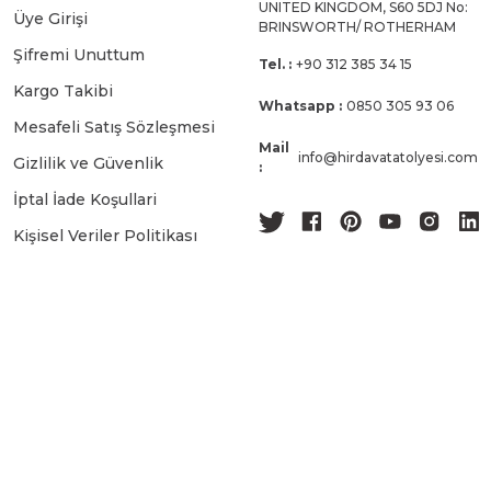
UNITED KINGDOM, S60 5DJ No:
Üye Girişi
BRINSWORTH/ ROTHERHAM
Şifremi Unuttum
Tel. :
+90 312 385 34 15
Kargo Takibi
Whatsapp :
0850 305 93 06
Mesafeli Satış Sözleşmesi
Mail
info@hirdavatatolyesi.com
Gizlilik ve Güvenlik
:
İptal İade Koşullari
Kişisel Veriler Politikası