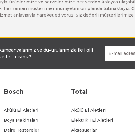
yla, ürünlerimize ve servislerimize her yerden kolayca ulaşabilir
Bosch GO
Bosch GSH 5 CE
Bosch GWS 6-115 (Eski Model)
larak, her zaman müşteri memnuniyetini ön planda tutmaktayız. G
ir hizmet anlayışıyla hareket ediyoruz. Siz değerli müşterilerimi
Bosch GSB 12V-30
Bosch GSH 500
Bosch GWS 7-115
Bosch GSB 12V-35
Bosch GSH 7 VC
Bosch GWS 7-115 E
 kampanyalarımız ve duyurularımızla ile ilgili
 ister misiniz?
Bosch GSB 14,4-2-LI
Bosch PBH 2100 RE
Bosch GWS 750
Bosch GSB 14,4-LI-2 Plus
Bosch PBH 3000 FRE
Bosch GWS 750 S
Bosch
Total
Bosch GSB 140-LI
Bosch PBH 3000-2 FRE
Bosch GWS 8-115
Akülü El Aletleri
Akülü El Aletleri
Boya Makinaları
Elektrikli El Aletleri
Bosch GSB 18 VE-2-LI
Bosch GWS 9-115 (Eski Model)
Daire Testereler
Aksesuarlar