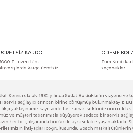
r konularda yetersiz gördüğünüz noktaları öneri formunu kullanarak taraf
Bosch GDX 18 V-EC
Bosch GSH 11 E
Bosch GWS 24-230 JH
Bu ürüne ilk yorumu siz yapın!
Yorum Yaz
Bosch GDX 18 V-LI
Bosch GSH 11 VC
Bosch GWS 26-180 H
ÜCRETSİZ KARGO
ÖDEME KOLA
Bosch GDX 180-LI
Bosch GSH 16-28
Bosch GWS 26-180 JH
3000 TL üzeri tüm
Tüm Kredi kartı
alışverişlerde kargo ücretsiz
seçenekleri
Bosch GDX 18V-200
Bosch GSH 27 ( SARI )
Bosch GWS 26-230 H
etkili Servisi olarak, 1982 yılında Sedat Bulduklar'ın vizyonu v
Bosch GDX 18V-200 C
Bosch GSH 27 VC
Bosch GWS 26-230 JH
leri servis sağlayıcılarından birine dönüşmüş bulunmaktayız. 
Gönder
enilikçi yaklaşımımız sayesinde her zaman sektörde öncü olduk
z ve müşteri tabanımızla büyüyerek sadece bir servis sağlayıc
Bosch GDX 18V-EC
Bosch GSH 5
Bosch GWS 30-180 B
zin her bir çalışanında bugün de aynı şekilde yaşamaktadır. Son 
erilerimizin ihtiyaçları doğrultusunda, Bosch markalı ürünlerin