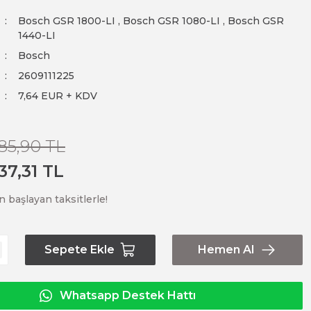
Bosch GSR 1800-LI
,
Bosch GSR 1080-LI
,
Bosch GSR
1440-LI
Bosch
2609111225
7,64 EUR + KDV
85,90 TL
37,31 TL
n başlayan taksitlerle!
Sepete Ekle
Hemen Al
Whatsapp Destek Hattı