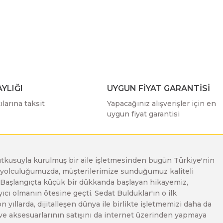
ımıza iletebilirsiniz.
YLIĞI
UYGUN FİYAT GARANTİSİ
larına taksit
Yapacağınız alışverişler için en
uygun fiyat garantisi
e tutkusuyla kurulmuş bir aile işletmesinden bugün Türkiye'nin
Bu yolculuğumuzda, müşterilerimize sunduğumuz kaliteli
. Başlangıçta küçük bir dükkanda başlayan hikayemiz,
ı olmanın ötesine geçti. Sedat Bulduklar'ın o ilk
yıllarda, dijitalleşen dünya ile birlikte işletmemizi daha da
 ve aksesuarlarının satışını da internet üzerinden yapmaya