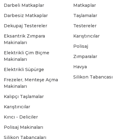
Darbeli Matkaplar
Matkaplar
Bosch GSB 18-2-LI
Bosch GWS 9-115 New
Darbesiz Matkaplar
Taşlamalar
Dekupaj Testereler
Testereler
Eksantrik Zımpara
Karıştırıcılar
Bosch GSB 18-2-LI Plus
Bosch GWS 9-115 P
Makinaları
Polisaj
Elektrikli Çim Biçme
Zımparalar
Bosch GSB 180-LI
Bosch GWS 9-115 S
Makinaları
Havya
Elektrikli Süpürge
Silikon Tabancası
Bosch GSB 185-LI
Bosch PWS 700-115
Frezeler, Menteşe Açma
Makinaları
Kalıpçı Taşlamalar
Bosch GSB 18V-50
Karıştırıcılar
Kırıcı - Deliciler
Bosch GSB 18V-60 C
Polisaj Makinaları
Silikon Tabancaları