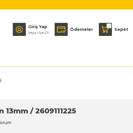
Giriş Yap
Ödemeler
Sepet
veya Üye Ol
5
 13mm / 2609111225
Yorum