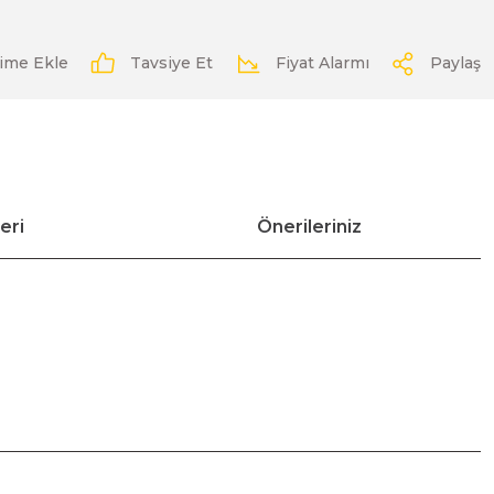
Tavsiye Et
Fiyat Alarmı
Paylaş
eri
Önerileriniz