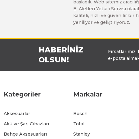
başladık. Web sitemiz aracılığı
Üfleyici
El Aletleri Yetkili Servisi o
kaliteli, hızlı ve güvenilir b
yeniliyor ve geliştiriyoruz.
Yüksek Basınçlı Yıkama Makinaları
HABERİNİZ
Zincirli Ağaç Kesme Makinaları
Fırsatlarımız,
OLSUN!
e-posta almak
Kategoriler
Markalar
Aksesuarlar
Bosch
Akü ve Şarj Cihazları
Total
Bahçe Aksesuarları
Stanley