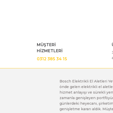
Bu ürünün fiyat bilgisi, resim, ürün açıklamalarında ve diğe
Görüş ve önerileriniz için teşekkür ederiz.
Polisaj Makinaları
Ürün resmi kalitesiz, bozuk veya görüntülenemiyor.
Sıcak Hava Tabancaları
Ürün açıklamasında eksik bilgiler bulunuyor.
Ürün bilgilerinde hatalar bulunuyor.
MÜŞTERİ
Ürün fiyatı diğer sitelerden daha pahalı.
Silikon Tabancaları
HİZMETLERİ
Bu ürüne benzer farklı alternatifler olmalı.
0312 385 34 15
Somun Sıkma Makinaları
Bosch Elektrikli El Aletleri Y
Taşlama Makinaları
önde gelen elektrikli el alet
hizmet anlayışı ve sürekli y
zamanla genişleyen portföyümü
Titreşimli Zımpara Makinaları
günlerdeki heyecanı, şirketimi
genişletme kararı aldık. Müşt