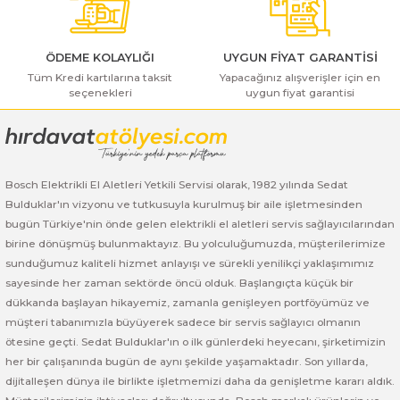
ı Yıkama Makinaları
Bosch GSB 12V-30
Bosch GSH 500
Bosch GWS 7-115
Kesme Makinaları
Bosch GSB 12V-35
Bosch GSH 7 VC
Bosch GWS 7-115 E
ÖDEME KOLAYLIĞI
UYGUN FİYAT GARANTİSİ
Tüm Kredi kartılarına taksit
Yapacağınız alışverişler için en
seçenekleri
uygun fiyat garantisi
Bosch GSB 14,4-2-LI
Bosch PBH 2100 RE
Bosch GWS 750
Gönder
Bosch GSB 14,4-LI-2 Plus
Bosch PBH 3000 FRE
Bosch GWS 750 S
Bosch GSB 140-LI
Bosch PBH 3000-2 FRE
Bosch GWS 8-115
Bosch Elektrikli El Aletleri Yetkili Servisi olarak, 1982 yılında Sedat
Bulduklar'ın vizyonu ve tutkusuyla kurulmuş bir aile işletmesinden
bugün Türkiye'nin önde gelen elektrikli el aletleri servis sağlayıcılarından
Bosch GSB 18 VE-2-LI
Bosch GWS 9-115 (Eski Model)
birine dönüşmüş bulunmaktayız. Bu yolculuğumuzda, müşterilerimize
sunduğumuz kaliteli hizmet anlayışı ve sürekli yenilikçi yaklaşımımız
Bosch GSB 18-2-LI
Bosch GWS 9-115 New
sayesinde her zaman sektörde öncü olduk. Başlangıçta küçük bir
dükkanda başlayan hikayemiz, zamanla genişleyen portföyümüz ve
Bosch GSB 18-2-LI Plus
Bosch GWS 9-115 P
müşteri tabanımızla büyüyerek sadece bir servis sağlayıcı olmanın
ötesine geçti. Sedat Bulduklar'ın o ilk günlerdeki heyecanı, şirketimizin
Bosch GSB 180-LI
Bosch GWS 9-115 S
her bir çalışanında bugün de aynı şekilde yaşamaktadır. Son yıllarda,
dijitalleşen dünya ile birlikte işletmemizi daha da genişletme kararı aldık.