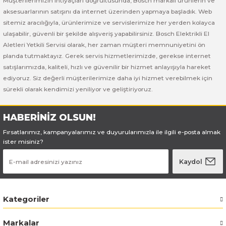
Müşterilerimizin ihtiyaçları doğrultusunda, Bosch markalı ürünlerin ve
Bosch GSB 185-LI
Bosch PWS 700-115
aksesuarlarının satışını da internet üzerinden yapmaya başladık. Web
sitemiz aracılığıyla, ürünlerimize ve servislerimize her yerden kolayca
Bosch GSB 18V-50
ulaşabilir, güvenli bir şekilde alışveriş yapabilirsiniz. Bosch Elektrikli El
Aletleri Yetkili Servisi olarak, her zaman müşteri memnuniyetini ön
Bosch GSB 18V-60 C
planda tutmaktayız. Gerek servis hizmetlerimizde, gerekse internet
satışlarımızda, kaliteli, hızlı ve güvenilir bir hizmet anlayışıyla hareket
Bosch GSR 10,8 V-LI-2
ediyoruz. Siz değerli müşterilerimize daha iyi hizmet verebilmek için
sürekli olarak kendimizi yeniliyor ve geliştiriyoruz.
Bosch GSR 1080-2-LI
HABERİNİZ OLSUN!
Bosch GSR 1080-LI
Fırsatlarımız, kampanyalarımız ve duyurularımızla ile ilgili e-posta almak
ister misiniz?
Bosch GSR 120-LI
Kaydol
Bosch GSR 120-LI / 3601JG8000
Kategoriler
Bosch GSR 12V-30
Markalar
Bosch GSR 12V-35