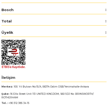
Bosch
Bosch GSR 14,4-2-LI
Total
Bosch GSR 14,4-2-LI Plus
Üyelik
Bosch GSR 140-LI
Bosch GSR 1440-LI
Bosch GSR 18 V-EC
Bosch GSR 18 V-LI
İletişim
Bosch GSR 18 VE-2-LI
Merkez:
100. Yıl Bulvarı No:15/A, 06374 Ostim OSB/Yenimahalle-Ankara
Bosch GSR 18-2-LI
Şube:
16 Ellis Street Unit 113 UNITED KINGDOM, S60 5DJ No: BRINSWORTH/
ROTHERHAM
Tel. :
+90 312 385 34 15
Bosch GSR 18-2-LI Plus