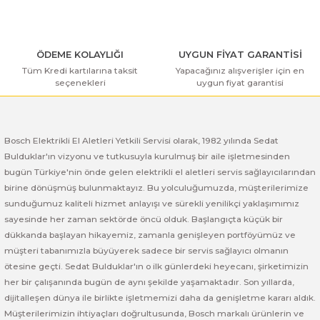
ı Yıkama Makinaları
Bosch GSB 12V-30
Bosch GSH 500
Bosch GWS 7-115
Kesme Makinaları
Bosch GSB 12V-35
Bosch GSH 7 VC
Bosch GWS 7-115 E
ÖDEME KOLAYLIĞI
UYGUN FİYAT GARANTİSİ
Tüm Kredi kartılarına taksit
Yapacağınız alışverişler için en
Bosch GSB 14,4-2-LI
Bosch PBH 2100 RE
Bosch GWS 750
seçenekleri
uygun fiyat garantisi
Gönder
Bosch GSB 14,4-LI-2 Plus
Bosch PBH 3000 FRE
Bosch GWS 750 S
Bosch Elektrikli El Aletleri Yetkili Servisi olarak, 1982 yılında Sedat
Bosch GSB 140-LI
Bosch PBH 3000-2 FRE
Bosch GWS 8-115
Bulduklar'ın vizyonu ve tutkusuyla kurulmuş bir aile işletmesinden
bugün Türkiye'nin önde gelen elektrikli el aletleri servis sağlayıcılarından
Bosch GSB 18 VE-2-LI
Bosch GWS 9-115 (Eski Model)
birine dönüşmüş bulunmaktayız. Bu yolculuğumuzda, müşterilerimize
sunduğumuz kaliteli hizmet anlayışı ve sürekli yenilikçi yaklaşımımız
Bosch GSB 18-2-LI
Bosch GWS 9-115 New
sayesinde her zaman sektörde öncü olduk. Başlangıçta küçük bir
dükkanda başlayan hikayemiz, zamanla genişleyen portföyümüz ve
müşteri tabanımızla büyüyerek sadece bir servis sağlayıcı olmanın
Bosch GSB 18-2-LI Plus
Bosch GWS 9-115 P
ötesine geçti. Sedat Bulduklar'ın o ilk günlerdeki heyecanı, şirketimizin
her bir çalışanında bugün de aynı şekilde yaşamaktadır. Son yıllarda,
Bosch GSB 180-LI
Bosch GWS 9-115 S
dijitalleşen dünya ile birlikte işletmemizi daha da genişletme kararı aldık.
Müşterilerimizin ihtiyaçları doğrultusunda, Bosch markalı ürünlerin ve