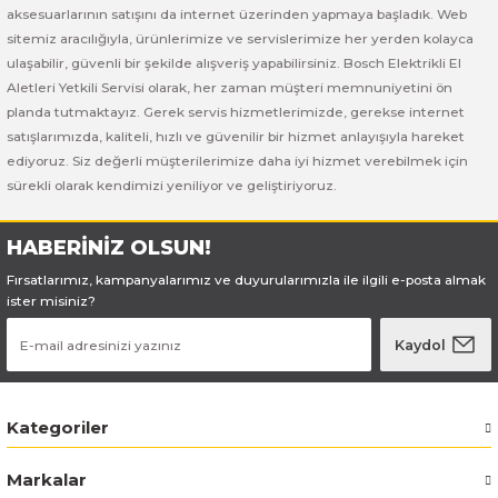
Bosch GSB 185-LI
Bosch PWS 700-115
aksesuarlarının satışını da internet üzerinden yapmaya başladık. Web
sitemiz aracılığıyla, ürünlerimize ve servislerimize her yerden kolayca
Bosch GSB 18V-50
ulaşabilir, güvenli bir şekilde alışveriş yapabilirsiniz. Bosch Elektrikli El
Aletleri Yetkili Servisi olarak, her zaman müşteri memnuniyetini ön
planda tutmaktayız. Gerek servis hizmetlerimizde, gerekse internet
Bosch GSB 18V-60 C
satışlarımızda, kaliteli, hızlı ve güvenilir bir hizmet anlayışıyla hareket
ediyoruz. Siz değerli müşterilerimize daha iyi hizmet verebilmek için
Bosch GSR 10,8 V-LI-2
sürekli olarak kendimizi yeniliyor ve geliştiriyoruz.
Bosch GSR 1080-2-LI
HABERİNİZ OLSUN!
Bosch GSR 1080-LI
Fırsatlarımız, kampanyalarımız ve duyurularımızla ile ilgili e-posta almak
ister misiniz?
Bosch GSR 120-LI
Kaydol
Bosch GSR 120-LI / 3601JG8000
Kategoriler
Bosch GSR 12V-30
Markalar
Bosch GSR 12V-35