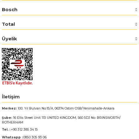
Bosch
Bosch GSR 14,4-2-LI
Total
Bosch GSR 14,4-2-LI Plus
Üyelik
Bosch GSR 140-LI
Bosch GSR 1440-LI
Bosch GSR 18 V-EC
Bosch GSR 18 V-LI
İletişim
Bosch GSR 18 VE-2-LI
Merkez:
100. Yıl Bulvarı No:15/A, 06374 Ostim OSB/Yenimahalle-Ankara
Şube:
16 Ellis Street Unit 113 UNITED KINGDOM, S60 5DJ No: BRINSWORTH/
Bosch GSR 18-2-LI
ROTHERHAM
Tel. :
+90 312 385 34 15
Bosch GSR 18-2-LI Plus
Whatsapp :
0850 305 93 06