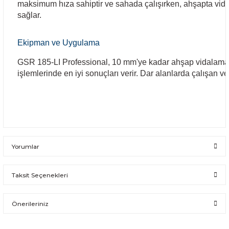
Bosch GSB 185-LI
Bosch PWS 700-115
maksimum hıza sahiptir ve sahada çalışırken, ahşapta vid
sağlar.
Bosch GSB 18V-50
Ekipman ve Uygulama
Bosch GSB 18V-60 C
GSR 185-LI Professional, 10 mm'ye kadar ahşap vidalama
işlemlerinde en iyi sonuçları verir. Dar alanlarda çalışan v
Bosch GSR 10,8 V-LI-2
Bosch GSR 1080-2-LI
Bosch GSR 1080-LI
Yorumlar
Bosch GSR 120-LI
Taksit Seçenekleri
Bosch GSR 120-LI / 3601JG8000
Bu ürüne ilk yorumu siz yapın!
Bosch GSR 12V-30
Önerileriniz
Yorum Yaz
Bosch GSR 12V-35