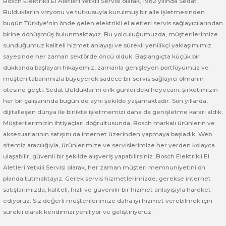
Bosch Elektrikli El Aletleri Yetkili Servisi olarak, 1982 yılında Sedat
Bulduklar'ın vizyonu ve tutkusuyla kurulmuş bir aile işletmesinden
Bosch GSR 180-LI
bugün Türkiye'nin önde gelen elektrikli el aletleri servis sağlayıcılarından
birine dönüşmüş bulunmaktayız. Bu yolculuğumuzda, müşterilerimize
Bosch GSR 1800-LI
sunduğumuz kaliteli hizmet anlayışı ve sürekli yenilikçi yaklaşımımız
sayesinde her zaman sektörde öncü olduk. Başlangıçta küçük bir
dükkanda başlayan hikayemiz, zamanla genişleyen portföyümüz ve
Bosch GSR 185-LI
müşteri tabanımızla büyüyerek sadece bir servis sağlayıcı olmanın
ötesine geçti. Sedat Bulduklar'ın o ilk günlerdeki heyecanı, şirketimizin
Bosch GSR 18V-50
her bir çalışanında bugün de aynı şekilde yaşamaktadır. Son yıllarda,
dijitalleşen dünya ile birlikte işletmemizi daha da genişletme kararı aldık.
Bosch GSR 18V-60 C
Müşterilerimizin ihtiyaçları doğrultusunda, Bosch markalı ürünlerin ve
aksesuarlarının satışını da internet üzerinden yapmaya başladık. Web
Bosch GST 18 V-LI B
sitemiz aracılığıyla, ürünlerimize ve servislerimize her yerden kolayca
ulaşabilir, güvenli bir şekilde alışveriş yapabilirsiniz. Bosch Elektrikli El
Aletleri Yetkili Servisi olarak, her zaman müşteri memnuniyetini ön
Bosch GWS 18 V-LI
planda tutmaktayız. Gerek servis hizmetlerimizde, gerekse internet
satışlarımızda, kaliteli, hızlı ve güvenilir bir hizmet anlayışıyla hareket
Bosch GWS 180-LI
ediyoruz. Siz değerli müşterilerimize daha iyi hizmet verebilmek için
sürekli olarak kendimizi yeniliyor ve geliştiriyoruz.
Bosch GWS 18V-10