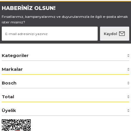
HABERİNİZ OLSUN!
Bosch GWS 18V-15 C
Fırsatlarımız, kampanyalarımız ve duyurularımızla ile ilgili e-posta almak
ister misiniz?
Bosch Pro Pruner
Kaydol
Bosch PSB 1440 LI-2
Bosch PSB 1800 LI-2
Kategoriler
Bosch PSR 18 LI-2
Markalar
Bosch UNEO
Bosch
Bosch Uneo Maxx
Total
Üyelik