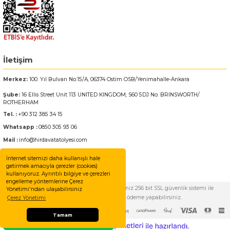
İletişim
Merkez:
100. Yıl Bulvarı No:15/A, 06374 Ostim OSB/Yenimahalle-Ankara
Şube:
16 Ellis Street Unit 113 UNITED KINGDOM, S60 5DJ No: BRINSWORTH/
ROTHERHAM
Tel. :
+90 312 385 34 15
Whatsapp :
0850 305 93 06
Mail :
info@hirdavatatolyesi.com
İnternet sitemizi daha kullanışlı hale
getirmek amacıyla çerezler (cookies)
kullanıyoruz. Ayrıntılı bilgiye ve çerezleri
engelleme yöntemlerine Çerez
© Tüm Hakları Saklıdır. Kredi kartı bilgileriniz 256 bit SSL güvenlik sistemi ile
Yönetimi'ndan ulaşabilirsiniz
korunmaktadır. %100 güvenle ödeme yapabilirsiniz.
Çerez Yönetimi
Tamam
Whatsapp Destek Hattı
ideasoft
ile
e-