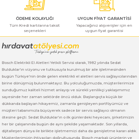
ı Yıkama Makinaları
Bosch GSB 12V-30
Bosch GSH 500
Bosch GWS 7-115
Kesme Makinaları
Bosch GSB 12V-35
Bosch GSH 7 VC
Bosch GWS 7-115 E
ÖDEME KOLAYLIĞI
UYGUN FİYAT GARANTİSİ
Tüm Kredi kartılarına taksit
Yapacağınız alışverişler için en
seçenekleri
uygun fiyat garantisi
Gönder
Bosch GSB 14,4-2-LI
Bosch PBH 2100 RE
Bosch GWS 750
Bosch GSB 14,4-LI-2 Plus
Bosch PBH 3000 FRE
Bosch GWS 750 S
Bosch Elektrikli El Aletleri Yetkili Servisi olarak, 1982 yılında Sedat
Bosch GSB 140-LI
Bosch PBH 3000-2 FRE
Bosch GWS 8-115
Bulduklar'ın vizyonu ve tutkusuyla kurulmuş bir aile işletmesinden
bugün Türkiye'nin önde gelen elektrikli el aletleri servis sağlayıcılarından
Bosch GSB 18 VE-2-LI
Bosch GWS 9-115 (Eski Model)
birine dönüşmüş bulunmaktayız. Bu yolculuğumuzda, müşterilerimize
sunduğumuz kaliteli hizmet anlayışı ve sürekli yenilikçi yaklaşımımız
Bosch GSB 18-2-LI
Bosch GWS 9-115 New
sayesinde her zaman sektörde öncü olduk. Başlangıçta küçük bir
dükkanda başlayan hikayemiz, zamanla genişleyen portföyümüz ve
Bosch GSB 18-2-LI Plus
Bosch GWS 9-115 P
müşteri tabanımızla büyüyerek sadece bir servis sağlayıcı olmanın
ötesine geçti. Sedat Bulduklar'ın o ilk günlerdeki heyecanı, şirketimizin
her bir çalışanında bugün de aynı şekilde yaşamaktadır. Son yıllarda,
Bosch GSB 180-LI
Bosch GWS 9-115 S
dijitalleşen dünya ile birlikte işletmemizi daha da genişletme kararı aldık.
Müşterilerimizin ihtiyaçları doğrultusunda, Bosch markalı ürünlerin ve