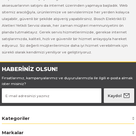
Bosch GSB 185-LI
Bosch PWS 700-115
aksesuarlarının satışını da internet üzerinden yapmaya başladık. Web
sitemiz aracılığıyla, ürünlerimize ve servislerimize her yerden kolayca
Bosch GSB 18V-50
ulaşabilir, güvenli bir şekilde alışveriş yapabilirsiniz. Bosch Elektrikli El
Aletleri Yetkili Servisi olarak, her zaman müşteri memnuniyetini ön
Bosch GSB 18V-60 C
planda tutmaktayız. Gerek servis hizmetlerimizde, gerekse internet
satışlarımızda, kaliteli, hızlı ve güvenilir bir hizmet anlayışıyla hareket
ediyoruz. Siz değerli müşterilerimize daha iyi hizmet verebilmek için
Bosch GSR 10,8 V-LI-2
sürekli olarak kendimizi yeniliyor ve geliştiriyoruz.
Bosch GSR 1080-2-LI
HABERİNİZ OLSUN!
Bosch GSR 1080-LI
Fırsatlarımız, kampanyalarımız ve duyurularımızla ile ilgili e-posta almak
ister misiniz?
Bosch GSR 120-LI
Kaydol
Bosch GSR 120-LI / 3601JG8000
Kategoriler
Bosch GSR 12V-30
Markalar
Bosch GSR 12V-35