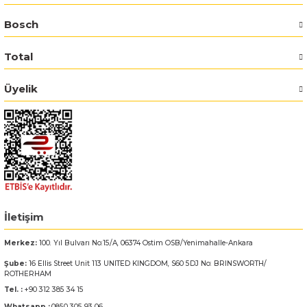
Bosch
Bosch GSR 14,4-2-LI
Total
Bosch GSR 14,4-2-LI Plus
Üyelik
Bosch GSR 140-LI
Bosch GSR 1440-LI
Bosch GSR 18 V-EC
Bosch GSR 18 V-LI
İletişim
Bosch GSR 18 VE-2-LI
Merkez:
100. Yıl Bulvarı No:15/A, 06374 Ostim OSB/Yenimahalle-Ankara
Şube:
16 Ellis Street Unit 113 UNITED KINGDOM, S60 5DJ No: BRINSWORTH/
Bosch GSR 18-2-LI
ROTHERHAM
Tel. :
+90 312 385 34 15
Bosch GSR 18-2-LI Plus
Whatsapp :
0850 305 93 06