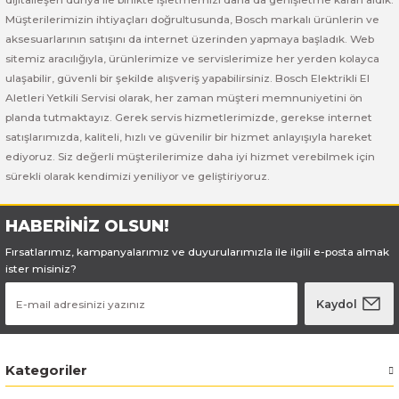
Bosch GSB 185-LI
Bosch PWS 700-115
Müşterilerimizin ihtiyaçları doğrultusunda, Bosch markalı ürünlerin ve
aksesuarlarının satışını da internet üzerinden yapmaya başladık. Web
Bosch GSB 18V-50
sitemiz aracılığıyla, ürünlerimize ve servislerimize her yerden kolayca
ulaşabilir, güvenli bir şekilde alışveriş yapabilirsiniz. Bosch Elektrikli El
Bosch GSB 18V-60 C
Aletleri Yetkili Servisi olarak, her zaman müşteri memnuniyetini ön
planda tutmaktayız. Gerek servis hizmetlerimizde, gerekse internet
Bosch GSR 10,8 V-LI-2
satışlarımızda, kaliteli, hızlı ve güvenilir bir hizmet anlayışıyla hareket
ediyoruz. Siz değerli müşterilerimize daha iyi hizmet verebilmek için
sürekli olarak kendimizi yeniliyor ve geliştiriyoruz.
Bosch GSR 1080-2-LI
Bosch GSR 1080-LI
HABERİNİZ OLSUN!
Fırsatlarımız, kampanyalarımız ve duyurularımızla ile ilgili e-posta almak
Bosch GSR 120-LI
ister misiniz?
Kaydol
Bosch GSR 120-LI / 3601JG8000
Bosch GSR 12V-30
Kategoriler
Bosch GSR 12V-35