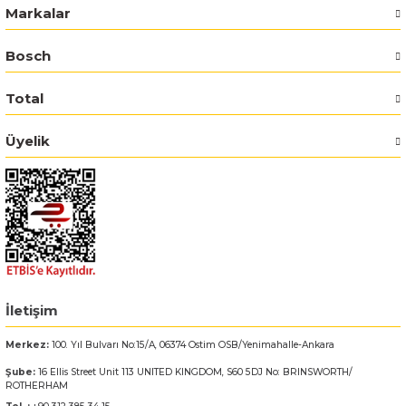
Markalar
Bosch GSR 14,4-2-LI
Bosch
Bosch GSR 14,4-2-LI Plus
Total
Bosch GSR 140-LI
Üyelik
Bosch GSR 1440-LI
Bosch GSR 18 V-EC
Bosch GSR 18 V-LI
Bosch GSR 18 VE-2-LI
İletişim
Merkez:
100. Yıl Bulvarı No:15/A, 06374 Ostim OSB/Yenimahalle-Ankara
Bosch GSR 18-2-LI
Şube:
16 Ellis Street Unit 113 UNITED KINGDOM, S60 5DJ No: BRINSWORTH/
ROTHERHAM
Bosch GSR 18-2-LI Plus