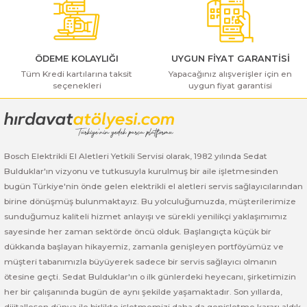
Bu ürüne benzer farklı alternatifler olmalı.
ı Yıkama Makinaları
Bosch GSB 12V-30
Bosch GSH 500
Bosch GWS 7-115
Kesme Makinaları
Bosch GSB 12V-35
Bosch GSH 7 VC
Bosch GWS 7-115 E
ÖDEME KOLAYLIĞI
UYGUN FİYAT GARANTİSİ
Tüm Kredi kartılarına taksit
Bosch GSB 14,4-2-LI
Bosch PBH 2100 RE
Bosch GWS 750
Yapacağınız alışverişler için en
seçenekleri
uygun fiyat garantisi
Gönder
Bosch GSB 14,4-LI-2 Plus
Bosch PBH 3000 FRE
Bosch GWS 750 S
Bosch GSB 140-LI
Bosch PBH 3000-2 FRE
Bosch GWS 8-115
Bosch Elektrikli El Aletleri Yetkili Servisi olarak, 1982 yılında Sedat
Bulduklar'ın vizyonu ve tutkusuyla kurulmuş bir aile işletmesinden
Bosch GSB 18 VE-2-LI
Bosch GWS 9-115 (Eski Model)
bugün Türkiye'nin önde gelen elektrikli el aletleri servis sağlayıcılarından
birine dönüşmüş bulunmaktayız. Bu yolculuğumuzda, müşterilerimize
Bosch GSB 18-2-LI
Bosch GWS 9-115 New
sunduğumuz kaliteli hizmet anlayışı ve sürekli yenilikçi yaklaşımımız
sayesinde her zaman sektörde öncü olduk. Başlangıçta küçük bir
Bosch GSB 18-2-LI Plus
Bosch GWS 9-115 P
dükkanda başlayan hikayemiz, zamanla genişleyen portföyümüz ve
müşteri tabanımızla büyüyerek sadece bir servis sağlayıcı olmanın
Bosch GSB 180-LI
Bosch GWS 9-115 S
ötesine geçti. Sedat Bulduklar'ın o ilk günlerdeki heyecanı, şirketimizin
her bir çalışanında bugün de aynı şekilde yaşamaktadır. Son yıllarda,
dijitalleşen dünya ile birlikte işletmemizi daha da genişletme kararı aldık.