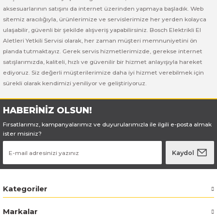
Bosch GSB 185-LI
Bosch PWS 700-115
aksesuarlarının satışını da internet üzerinden yapmaya başladık. Web
sitemiz aracılığıyla, ürünlerimize ve servislerimize her yerden kolayca
Bosch GSB 18V-50
ulaşabilir, güvenli bir şekilde alışveriş yapabilirsiniz. Bosch Elektrikli El
Aletleri Yetkili Servisi olarak, her zaman müşteri memnuniyetini ön
Bosch GSB 18V-60 C
planda tutmaktayız. Gerek servis hizmetlerimizde, gerekse internet
satışlarımızda, kaliteli, hızlı ve güvenilir bir hizmet anlayışıyla hareket
ediyoruz. Siz değerli müşterilerimize daha iyi hizmet verebilmek için
Bosch GSR 10,8 V-LI-2
sürekli olarak kendimizi yeniliyor ve geliştiriyoruz.
Bosch GSR 1080-2-LI
HABERİNİZ OLSUN!
Bosch GSR 1080-LI
Fırsatlarımız, kampanyalarımız ve duyurularımızla ile ilgili e-posta almak
ister misiniz?
Bosch GSR 120-LI
Kaydol
Bosch GSR 120-LI / 3601JG8000
Kategoriler
Bosch GSR 12V-30
Markalar
Bosch GSR 12V-35