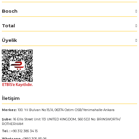
Bosch
Bosch GSR 14,4-2-LI
Total
Bosch GSR 14,4-2-LI Plus
Üyelik
Bosch GSR 140-LI
Bosch GSR 1440-LI
Bosch GSR 18 V-EC
Bosch GSR 18 V-LI
İletişim
Bosch GSR 18 VE-2-LI
Merkez:
100. Yıl Bulvarı No:15/A, 06374 Ostim OSB/Yenimahalle-Ankara
Şube:
16 Ellis Street Unit 113 UNITED KINGDOM, S60 5DJ No: BRINSWORTH/
Bosch GSR 18-2-LI
ROTHERHAM
Tel. :
+90 312 385 34 15
Bosch GSR 18-2-LI Plus
Whatsapp :
0850 305 93 06