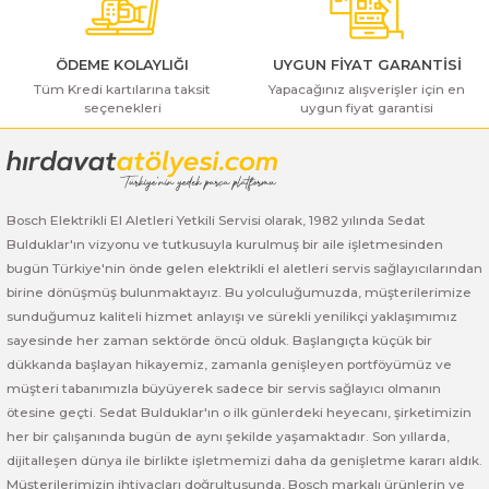
ı Yıkama Makinaları
Bosch GSB 12V-30
Bosch GSH 500
Bosch GWS 7-115
Kesme Makinaları
Bosch GSB 12V-35
Bosch GSH 7 VC
Bosch GWS 7-115 E
ÖDEME KOLAYLIĞI
UYGUN FİYAT GARANTİSİ
Tüm Kredi kartılarına taksit
Yapacağınız alışverişler için en
seçenekleri
uygun fiyat garantisi
Gönder
Bosch GSB 14,4-2-LI
Bosch PBH 2100 RE
Bosch GWS 750
Bosch GSB 14,4-LI-2 Plus
Bosch PBH 3000 FRE
Bosch GWS 750 S
Bosch Elektrikli El Aletleri Yetkili Servisi olarak, 1982 yılında Sedat
Bosch GSB 140-LI
Bosch PBH 3000-2 FRE
Bosch GWS 8-115
Bulduklar'ın vizyonu ve tutkusuyla kurulmuş bir aile işletmesinden
bugün Türkiye'nin önde gelen elektrikli el aletleri servis sağlayıcılarından
Bosch GSB 18 VE-2-LI
Bosch GWS 9-115 (Eski Model)
birine dönüşmüş bulunmaktayız. Bu yolculuğumuzda, müşterilerimize
sunduğumuz kaliteli hizmet anlayışı ve sürekli yenilikçi yaklaşımımız
Bosch GSB 18-2-LI
Bosch GWS 9-115 New
sayesinde her zaman sektörde öncü olduk. Başlangıçta küçük bir
dükkanda başlayan hikayemiz, zamanla genişleyen portföyümüz ve
Bosch GSB 18-2-LI Plus
Bosch GWS 9-115 P
müşteri tabanımızla büyüyerek sadece bir servis sağlayıcı olmanın
ötesine geçti. Sedat Bulduklar'ın o ilk günlerdeki heyecanı, şirketimizin
her bir çalışanında bugün de aynı şekilde yaşamaktadır. Son yıllarda,
Bosch GSB 180-LI
Bosch GWS 9-115 S
dijitalleşen dünya ile birlikte işletmemizi daha da genişletme kararı aldık.
Müşterilerimizin ihtiyaçları doğrultusunda, Bosch markalı ürünlerin ve