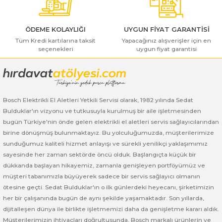
ı Yıkama Makinaları
Bosch GSB 12V-30
Bosch GSH 500
Bosch GWS 7-115
Kesme Makinaları
Bosch GSB 12V-35
Bosch GSH 7 VC
Bosch GWS 7-115 E
ÖDEME KOLAYLIĞI
UYGUN FİYAT GARANTİSİ
Tüm Kredi kartılarına taksit
Yapacağınız alışverişler için en
seçenekleri
uygun fiyat garantisi
Gönder
Bosch GSB 14,4-2-LI
Bosch PBH 2100 RE
Bosch GWS 750
Bosch GSB 14,4-LI-2 Plus
Bosch PBH 3000 FRE
Bosch GWS 750 S
Bosch Elektrikli El Aletleri Yetkili Servisi olarak, 1982 yılında Sedat
Bosch GSB 140-LI
Bosch PBH 3000-2 FRE
Bosch GWS 8-115
Bulduklar'ın vizyonu ve tutkusuyla kurulmuş bir aile işletmesinden
bugün Türkiye'nin önde gelen elektrikli el aletleri servis sağlayıcılarından
Bosch GSB 18 VE-2-LI
Bosch GWS 9-115 (Eski Model)
birine dönüşmüş bulunmaktayız. Bu yolculuğumuzda, müşterilerimize
sunduğumuz kaliteli hizmet anlayışı ve sürekli yenilikçi yaklaşımımız
Bosch GSB 18-2-LI
Bosch GWS 9-115 New
sayesinde her zaman sektörde öncü olduk. Başlangıçta küçük bir
dükkanda başlayan hikayemiz, zamanla genişleyen portföyümüz ve
Bosch GSB 18-2-LI Plus
Bosch GWS 9-115 P
müşteri tabanımızla büyüyerek sadece bir servis sağlayıcı olmanın
ötesine geçti. Sedat Bulduklar'ın o ilk günlerdeki heyecanı, şirketimizin
her bir çalışanında bugün de aynı şekilde yaşamaktadır. Son yıllarda,
Bosch GSB 180-LI
Bosch GWS 9-115 S
dijitalleşen dünya ile birlikte işletmemizi daha da genişletme kararı aldık.
Müşterilerimizin ihtiyaçları doğrultusunda, Bosch markalı ürünlerin ve