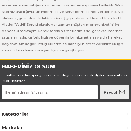
Bosch GSB 185-LI
Bosch PWS 700-115
aksesuarlarının satışını da internet üzerinden yapmaya başladık. Web
sitemiz aracılığıyla, ürünlerimize ve servislerimize her yerden kolayca
Bosch GSB 18V-50
ulaşabilir, güvenli bir şekilde alışveriş yapabilirsiniz. Bosch Elektrikli El
Aletleri Yetkili Servisi olarak, her zaman müşteri memnuniyetini ön
Bosch GSB 18V-60 C
planda tutmaktayız. Gerek servis hizmetlerimizde, gerekse internet
satışlarımızda, kaliteli, hızlı ve güvenilir bir hizmet anlayışıyla hareket
ediyoruz. Siz değerli müşterilerimize daha iyi hizmet verebilmek için
Bosch GSR 10,8 V-LI-2
sürekli olarak kendimizi yeniliyor ve geliştiriyoruz.
Bosch GSR 1080-2-LI
HABERİNİZ OLSUN!
Bosch GSR 1080-LI
Fırsatlarımız, kampanyalarımız ve duyurularımızla ile ilgili e-posta almak
ister misiniz?
Bosch GSR 120-LI
Kaydol
Bosch GSR 120-LI / 3601JG8000
Kategoriler
Bosch GSR 12V-30
Markalar
Bosch GSR 12V-35