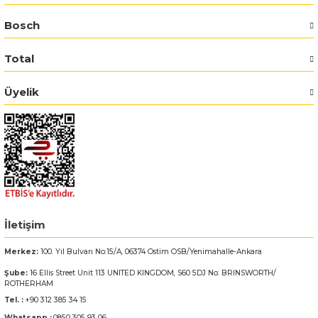
Bosch
Bosch GSR 14,4-2-LI
Total
Bosch GSR 14,4-2-LI Plus
Üyelik
Bosch GSR 140-LI
Bosch GSR 1440-LI
Bosch GSR 18 V-EC
Bosch GSR 18 V-LI
İletişim
Bosch GSR 18 VE-2-LI
Merkez:
100. Yıl Bulvarı No:15/A, 06374 Ostim OSB/Yenimahalle-Ankara
Şube:
16 Ellis Street Unit 113 UNITED KINGDOM, S60 5DJ No: BRINSWORTH/
Bosch GSR 18-2-LI
ROTHERHAM
Tel. :
+90 312 385 34 15
Bosch GSR 18-2-LI Plus
Whatsapp :
0850 305 93 06