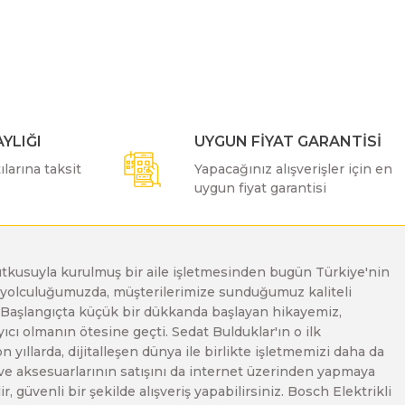
ımıza iletebilirsiniz.
YLIĞI
UYGUN FİYAT GARANTİSİ
larına taksit
Yapacağınız alışverişler için en
uygun fiyat garantisi
e tutkusuyla kurulmuş bir aile işletmesinden bugün Türkiye'nin
Bu yolculuğumuzda, müşterilerimize sunduğumuz kaliteli
. Başlangıçta küçük bir dükkanda başlayan hikayemiz,
ı olmanın ötesine geçti. Sedat Bulduklar'ın o ilk
yıllarda, dijitalleşen dünya ile birlikte işletmemizi daha da
 ve aksesuarlarının satışını da internet üzerinden yapmaya
, güvenli bir şekilde alışveriş yapabilirsiniz. Bosch Elektrikli