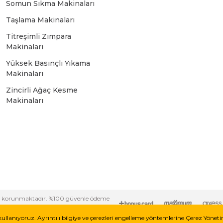
Somun Sıkma Makinaları
Bosch GSR 10,8 V-LI-2
Taşlama Makinaları
Titreşimli Zımpara
Bosch GSR 1080-2-LI
Makinaları
Yüksek Basınçlı Yıkama
Bosch GSR 1080-LI
Makinaları
Zincirli Ağaç Kesme
Makinaları
Bosch GSR 120-LI
Bosch GSR 120-LI / 3601JG8000
Bosch GSR 12V-30
i ile korunmaktadır. %100 güvenle ödeme
Bosch GSR 12V-35
kullanıyoruz. Ayrıntılı bilgiye ve çerezleri engelleme yöntemlerine Çerez Yönet