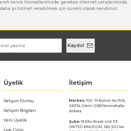
erek servis hizmetlerimizde, gerekse internet satışlarımızda,
ze daha iyi hizmet verebilmek için sürekli olarak kendimizi
Kaydol
Üyelik
İletişim
İletişim Formu
Merkez:
100. Yıl Bulvarı No:15/A,
06374 Ostim OSB/Yenimahalle-
İletişim Bilgileri
Ankara
Yeni Üyelik
Şube:
16 Ellis Street Unit 113
UNITED KINGDOM, S60 5DJ No:
Üye Girişi