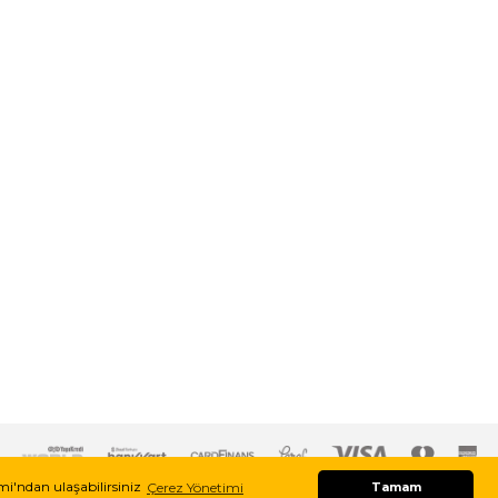
imi'ndan ulaşabilirsiniz
Çerez Yönetimi
Tamam