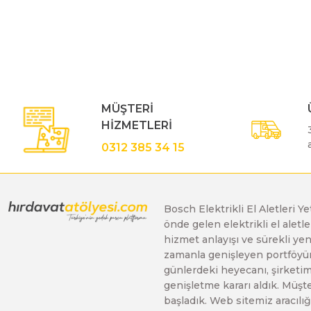
Bu ürünün fiyat bilgisi, resim, ürün açıklamalarında ve diğe
Görüş ve önerileriniz için teşekkür ederiz.
Polisaj Makinaları
Ürün resmi kalitesiz, bozuk veya görüntülenemiyor.
Ürün açıklamasında eksik bilgiler bulunuyor.
Sıcak Hava Tabancaları
Ürün bilgilerinde hatalar bulunuyor.
MÜŞTERİ
Ürün fiyatı diğer sitelerden daha pahalı.
HİZMETLERİ
Bu ürüne benzer farklı alternatifler olmalı.
Silikon Tabancaları
0312 385 34 15
Somun Sıkma Makinaları
Bosch Elektrikli El Aletleri Y
önde gelen elektrikli el alet
Taşlama Makinaları
hizmet anlayışı ve sürekli y
zamanla genişleyen portföyümü
günlerdeki heyecanı, şirketimi
Titreşimli Zımpara Makinaları
genişletme kararı aldık. Müşt
başladık. Web sitemiz aracılığı