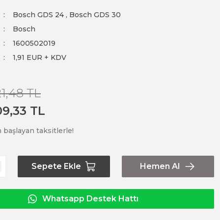
Bosch GDS 24
,
Bosch GDS 30
Bosch
1600502019
1,91 EUR + KDV
21,48 TL
09,33 TL
 başlayan taksitlerle!
Sepete Ekle
Hemen Al
Whatsapp Destek Hattı