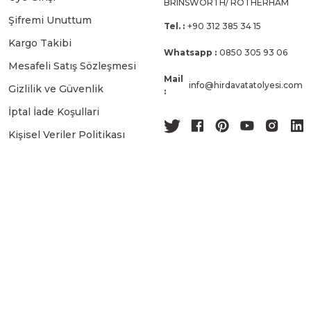
BRINSWORTH/ ROTHERHAM
Şifremi Unuttum
Tel. :
+90 312 385 34 15
Kargo Takibi
Whatsapp :
0850 305 93 06
Mesafeli Satış Sözleşmesi
Mail
info@hirdavatatolyesi.com
Gizlilik ve Güvenlik
:
İptal İade Koşullari
Kişisel Veriler Politikası