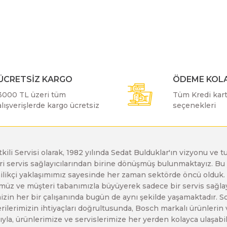
r konularda yetersiz gördüğünüz noktaları öneri formunu kullanarak taraf
Bu ürüne ilk yorumu siz yapın!
Bosch GDX 18 V-EC
Bosch GSH 11 E
Bosch GWS 24-230 JH
Yorum Yaz
Bosch GDX 18 V-LI
Bosch GSH 11 VC
Bosch GWS 26-180 H
ÜCRETSİZ KARGO
ÖDEME KOLA
3000 TL üzeri tüm
Tüm Kredi kartı
Bosch GDX 180-LI
Bosch GSH 16-28
Bosch GWS 26-180 JH
alışverişlerde kargo ücretsiz
seçenekleri
Bosch GDX 18V-200
Bosch GSH 27 ( SARI )
Bosch GWS 26-230 H
etkili Servisi olarak, 1982 yılında Sedat Bulduklar'ın vizyonu v
leri servis sağlayıcılarından birine dönüşmüş bulunmaktayız. 
Gönder
Bosch GDX 18V-200 C
Bosch GSH 27 VC
Bosch GWS 26-230 JH
enilikçi yaklaşımımız sayesinde her zaman sektörde öncü olduk
z ve müşteri tabanımızla büyüyerek sadece bir servis sağlayıc
zin her bir çalışanında bugün de aynı şekilde yaşamaktadır. Son 
Bosch GDX 18V-EC
Bosch GSH 5
Bosch GWS 30-180 B
erilerimizin ihtiyaçları doğrultusunda, Bosch markalı ürünlerin
yla, ürünlerimize ve servislerimize her yerden kolayca ulaşabilir