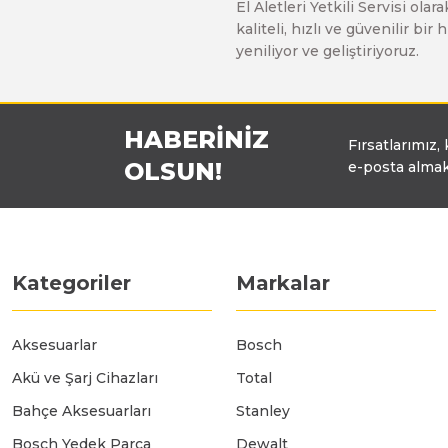
El Aletleri Yetkili Servisi o
Üfleyici
kaliteli, hızlı ve güvenilir b
yeniliyor ve geliştiriyoruz.
Yüksek Basınçlı Yıkama Makinaları
HABERİNİZ
Fırsatlarımız,
Zincirli Ağaç Kesme Makinaları
OLSUN!
e-posta almak
Kategoriler
Markalar
Aksesuarlar
Bosch
Akü ve Şarj Cihazları
Total
Bahçe Aksesuarları
Stanley
Bosch Yedek Parça
Dewalt