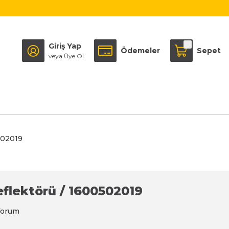
Giriş Yap
Ödemeler
Sepet
veya Üye Ol
502019
flektörü / 1600502019
Yorum