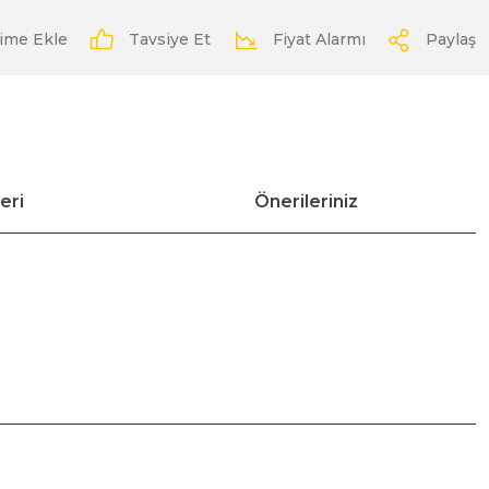
Tavsiye Et
Fiyat Alarmı
Paylaş
eri
Önerileriniz