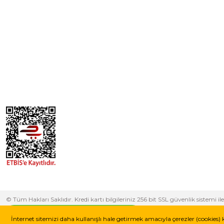
© Tüm Hakları Saklıdır. Kredi kartı bilgileriniz 256 bit SSL güvenlik sistem
yapabilirsiniz.
Whatsapp Destek Hattı
İnternet sitemizi daha kullanışlı hale getirmek amacıyla çerezler (cookies) 