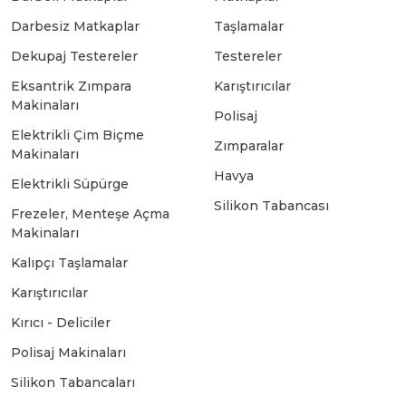
Darbesiz Matkaplar
Taşlamalar
Bosch GSB 18-2-LI
Bosch GWS 9-115 New
Dekupaj Testereler
Testereler
Eksantrik Zımpara
Karıştırıcılar
Makinaları
Bosch GSB 18-2-LI Plus
Bosch GWS 9-115 P
Polisaj
Elektrikli Çim Biçme
Zımparalar
Makinaları
Bosch GSB 180-LI
Bosch GWS 9-115 S
Havya
Elektrikli Süpürge
Silikon Tabancası
Frezeler, Menteşe Açma
Bosch GSB 185-LI
Bosch PWS 700-115
Makinaları
Kalıpçı Taşlamalar
Bosch GSB 18V-50
Karıştırıcılar
Kırıcı - Deliciler
Bosch GSB 18V-60 C
Polisaj Makinaları
Silikon Tabancaları