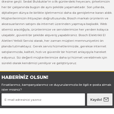
Bosch GSB 185-LI
Bosch PWS 700-115
ötesine geçti. Sedat Bulduklar'ın o ilk günlerdeki heyecanı, şirketimizin
her bir çalışanında bugün de aynı şekilde yaşamaktadır. Son yıllarda,
dijitalleşen dünya ile birlikte işletmemizi daha da genişletme kararı aldık.
Bosch GSB 18V-50
Müşterilerimizin ihtiyaçları doğrultusunda, Bosch markalı ürünlerin ve
aksesuarlarının satışını da internet üzerinden yapmaya başladık. Web
Bosch GSB 18V-60 C
sitemiz aracılığıyla, ürünlerimize ve servislerimize her yerden kolayca
ulaşabilir, güvenli bir şekilde alışveriş yapabilirsiniz. Bosch Elektrikli El
Bosch GSR 10,8 V-LI-2
Aletleri Yetkili Servisi olarak, her zaman müşteri memnuniyetini ön
planda tutmaktayız. Gerek servis hizmetlerimizde, gerekse internet
Bosch GSR 1080-2-LI
satışlarımızda, kaliteli, hızlı ve güvenilir bir hizmet anlayışıyla hareket
ediyoruz. Siz değerli müşterilerimize daha iyi hizmet verebilmek için
sürekli olarak kendimizi yeniliyor ve geliştiriyoruz.
Bosch GSR 1080-LI
Bosch GSR 120-LI
HABERİNİZ OLSUN!
Fırsatlarımız, kampanyalarımız ve duyurularımızla ile ilgili e-posta almak
Bosch GSR 120-LI / 3601JG8000
ister misiniz?
Kaydol
Bosch GSR 12V-30
Bosch GSR 12V-35