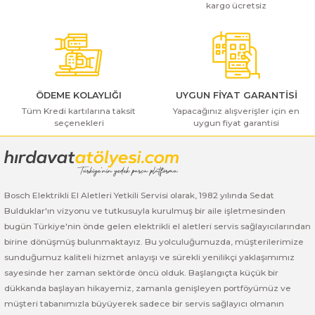
kargo ücretsiz
ı Yıkama Makinaları
Bosch GSB 12V-30
Bosch GSH 500
Bosch GWS 7-115
Ürün fiyatı diğer sitelerden daha pahalı.
Bu ürüne benzer farklı alternatifler olmalı.
Kesme Makinaları
Bosch GSB 12V-35
Bosch GSH 7 VC
Bosch GWS 7-115 E
Bosch GSB 14,4-2-LI
Bosch PBH 2100 RE
Bosch GWS 750
ÖDEME KOLAYLIĞI
UYGUN FİYAT GARANTİSİ
Bosch GSB 14,4-LI-2 Plus
Bosch PBH 3000 FRE
Bosch GWS 750 S
Tüm Kredi kartılarına taksit
Yapacağınız alışverişler için en
seçenekleri
uygun fiyat garantisi
Gönder
Bosch GSB 140-LI
Bosch PBH 3000-2 FRE
Bosch GWS 8-115
Bosch GSB 18 VE-2-LI
Bosch GWS 9-115 (Eski Model)
Bosch Elektrikli El Aletleri Yetkili Servisi olarak, 1982 yılında Sedat
Bulduklar'ın vizyonu ve tutkusuyla kurulmuş bir aile işletmesinden
Bosch GSB 18-2-LI
Bosch GWS 9-115 New
bugün Türkiye'nin önde gelen elektrikli el aletleri servis sağlayıcılarından
birine dönüşmüş bulunmaktayız. Bu yolculuğumuzda, müşterilerimize
Bosch GSB 18-2-LI Plus
Bosch GWS 9-115 P
sunduğumuz kaliteli hizmet anlayışı ve sürekli yenilikçi yaklaşımımız
sayesinde her zaman sektörde öncü olduk. Başlangıçta küçük bir
Bosch GSB 180-LI
Bosch GWS 9-115 S
dükkanda başlayan hikayemiz, zamanla genişleyen portföyümüz ve
müşteri tabanımızla büyüyerek sadece bir servis sağlayıcı olmanın