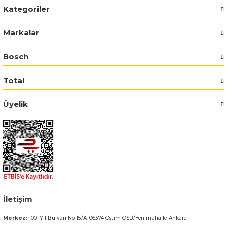
Kategoriler
Bosch GSR 14,4-2-LI
Markalar
Bosch GSR 14,4-2-LI Plus
Bosch
Bosch GSR 140-LI
Total
Bosch GSR 1440-LI
Üyelik
Bosch GSR 18 V-EC
Bosch GSR 18 V-LI
Bosch GSR 18 VE-2-LI
Bosch GSR 18-2-LI
İletişim
Merkez:
100. Yıl Bulvarı No:15/A, 06374 Ostim OSB/Yenimahalle-Ankara
Bosch GSR 18-2-LI Plus