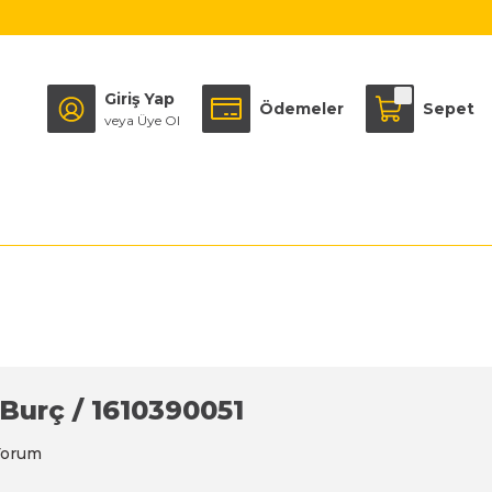
Giriş Yap
Ödemeler
Sepet
veya Üye Ol
 Burç / 1610390051
Yorum