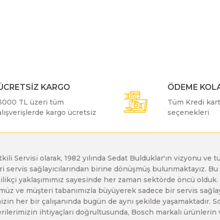
r konularda yetersiz gördüğünüz noktaları öneri formunu kullanarak taraf
Bosch GDX 18 V-EC
Bosch GSH 11 E
Bosch GWS 24-230 JH
Bu ürüne ilk yorumu siz yapın!
Yorum Yaz
Bosch GDX 18 V-LI
Bosch GSH 11 VC
Bosch GWS 26-180 H
ÜCRETSİZ KARGO
ÖDEME KOLA
Bosch GDX 180-LI
Bosch GSH 16-28
Bosch GWS 26-180 JH
3000 TL üzeri tüm
Tüm Kredi kartı
alışverişlerde kargo ücretsiz
seçenekleri
Bosch GDX 18V-200
Bosch GSH 27 ( SARI )
Bosch GWS 26-230 H
etkili Servisi olarak, 1982 yılında Sedat Bulduklar'ın vizyonu v
Bosch GDX 18V-200 C
Bosch GSH 27 VC
Bosch GWS 26-230 JH
leri servis sağlayıcılarından birine dönüşmüş bulunmaktayız. 
Gönder
enilikçi yaklaşımımız sayesinde her zaman sektörde öncü olduk
z ve müşteri tabanımızla büyüyerek sadece bir servis sağlayıc
Bosch GDX 18V-EC
Bosch GSH 5
Bosch GWS 30-180 B
zin her bir çalışanında bugün de aynı şekilde yaşamaktadır. Son 
erilerimizin ihtiyaçları doğrultusunda, Bosch markalı ürünlerin