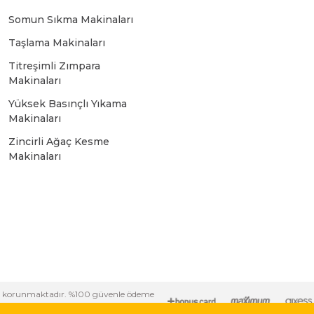
Bosch GSR 10,8 V-LI-2
Somun Sıkma Makinaları
Taşlama Makinaları
Bosch GSR 1080-2-LI
Titreşimli Zımpara
Makinaları
Bosch GSR 1080-LI
Yüksek Basınçlı Yıkama
Makinaları
Zincirli Ağaç Kesme
Bosch GSR 120-LI
Makinaları
Bosch GSR 120-LI / 3601JG8000
Bosch GSR 12V-30
Bosch GSR 12V-35
i ile korunmaktadır. %100 güvenle ödeme