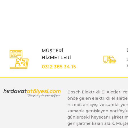
Bu ürünün fiyat bilgisi, resim, ürün açıklamalarında ve diğe
Görüş ve önerileriniz için teşekkür ederiz.
Polisaj Makinaları
Ürün resmi kalitesiz, bozuk veya görüntülenemiyor.
Sıcak Hava Tabancaları
Ürün açıklamasında eksik bilgiler bulunuyor.
Ürün bilgilerinde hatalar bulunuyor.
MÜŞTERİ
Ürün fiyatı diğer sitelerden daha pahalı.
Silikon Tabancaları
HİZMETLERİ
Bu ürüne benzer farklı alternatifler olmalı.
0312 385 34 15
Somun Sıkma Makinaları
Bosch Elektrikli El Aletleri Y
Taşlama Makinaları
önde gelen elektrikli el alet
hizmet anlayışı ve sürekli y
zamanla genişleyen portföyümü
Titreşimli Zımpara Makinaları
günlerdeki heyecanı, şirketimi
genişletme kararı aldık. Müşt