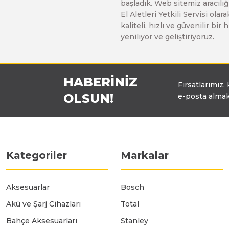
başladık. Web sitemiz aracılığı
Üfleyici
El Aletleri Yetkili Servisi o
kaliteli, hızlı ve güvenilir b
yeniliyor ve geliştiriyoruz.
Yüksek Basınçlı Yıkama Makinaları
HABERİNİZ
Zincirli Ağaç Kesme Makinaları
Fırsatlarımız,
OLSUN!
e-posta almak
Kategoriler
Markalar
Aksesuarlar
Bosch
Akü ve Şarj Cihazları
Total
Bahçe Aksesuarları
Stanley