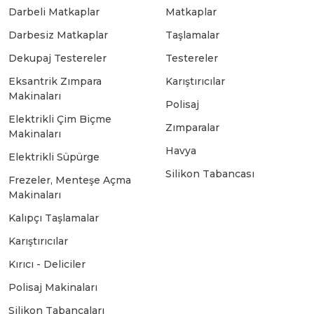
Darbeli Matkaplar
Matkaplar
Bosch GSB 18-2-LI
Bosch GWS 9-115 New
Darbesiz Matkaplar
Taşlamalar
Dekupaj Testereler
Testereler
Eksantrik Zımpara
Karıştırıcılar
Bosch GSB 18-2-LI Plus
Bosch GWS 9-115 P
Makinaları
Polisaj
Elektrikli Çim Biçme
Zımparalar
Bosch GSB 180-LI
Bosch GWS 9-115 S
Makinaları
Havya
Elektrikli Süpürge
Silikon Tabancası
Bosch GSB 185-LI
Bosch PWS 700-115
Frezeler, Menteşe Açma
Makinaları
Kalıpçı Taşlamalar
Bosch GSB 18V-50
Karıştırıcılar
Kırıcı - Deliciler
Bosch GSB 18V-60 C
Polisaj Makinaları
Silikon Tabancaları