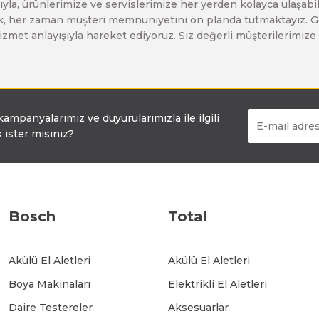
yla, ürünlerimize ve servislerimize her yerden kolayca ulaşabilir
Bosch GO
Bosch GSH 5 CE
Bosch GWS 6-115 (Eski Model)
larak, her zaman müşteri memnuniyetini ön planda tutmaktayız. G
ir hizmet anlayışıyla hareket ediyoruz. Siz değerli müşterilerimi
Bosch GSB 12V-30
Bosch GSH 500
Bosch GWS 7-115
Bosch GSB 12V-35
Bosch GSH 7 VC
Bosch GWS 7-115 E
 kampanyalarımız ve duyurularımızla ile ilgili
 ister misiniz?
Bosch GSB 14,4-2-LI
Bosch PBH 2100 RE
Bosch GWS 750
Bosch GSB 14,4-LI-2 Plus
Bosch PBH 3000 FRE
Bosch GWS 750 S
Bosch
Total
Bosch GSB 140-LI
Bosch PBH 3000-2 FRE
Bosch GWS 8-115
Akülü El Aletleri
Akülü El Aletleri
Boya Makinaları
Elektrikli El Aletleri
Bosch GSB 18 VE-2-LI
Bosch GWS 9-115 (Eski Model)
Daire Testereler
Aksesuarlar