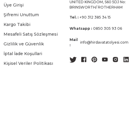
UNITED KINGDOM, S60 5DJ No:
Üye Girişi
BRINSWORTH/ ROTHERHAM
Şifremi Unuttum
Tel. :
+90 312 385 34 15
Kargo Takibi
Whatsapp :
0850 305 93 06
Mesafeli Satış Sözleşmesi
Mail
info@hirdavatatolyesi.com
Gizlilik ve Güvenlik
:
İptal İade Koşullari
Kişisel Veriler Politikası