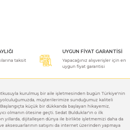
ımıza iletebilirsiniz.
YLIĞI
UYGUN FİYAT GARANTİSİ
larına taksit
Yapacağınız alışverişler için en
uygun fiyat garantisi
e tutkusuyla kurulmuş bir aile işletmesinden bugün Türkiye'nin
Bu yolculuğumuzda, müşterilerimize sunduğumuz kaliteli
. Başlangıçta küçük bir dükkanda başlayan hikayemiz,
ı olmanın ötesine geçti. Sedat Bulduklar'ın o ilk
yıllarda, dijitalleşen dünya ile birlikte işletmemizi daha da
 ve aksesuarlarının satışını da internet üzerinden yapmaya