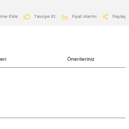
Tavsiye Et
Fiyat Alarmı
Paylaş
eri
Önerileriniz