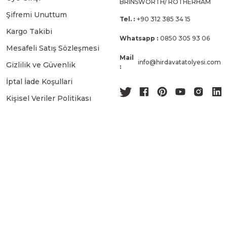
BRINSWORTH/ ROTHERHAM
Şifremi Unuttum
Tel. :
+90 312 385 34 15
Kargo Takibi
Whatsapp :
0850 305 93 06
Mesafeli Satış Sözleşmesi
Mail
info@hirdavatatolyesi.com
Gizlilik ve Güvenlik
:
İptal İade Koşullari
Kişisel Veriler Politikası