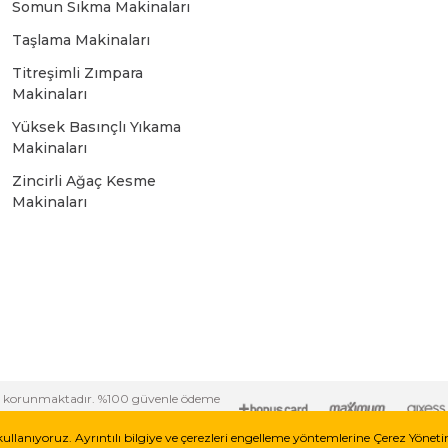
Somun Sıkma Makinaları
Bosch GSR 10,8 V-LI-2
Taşlama Makinaları
Titreşimli Zımpara
Bosch GSR 1080-2-LI
Makinaları
Yüksek Basınçlı Yıkama
Bosch GSR 1080-LI
Makinaları
Zincirli Ağaç Kesme
Makinaları
Bosch GSR 120-LI
Bosch GSR 120-LI / 3601JG8000
Bosch GSR 12V-30
i ile korunmaktadır. %100 güvenle ödeme
Bosch GSR 12V-35
kullanıyoruz. Ayrıntılı bilgiye ve çerezleri engelleme yöntemlerine Çerez Yönet