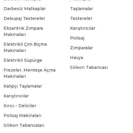
Darbesiz Matkaplar
Taşlamalar
Bosch GSB 18-2-LI
Bosch GWS 9-115 New
Dekupaj Testereler
Testereler
Eksantrik Zımpara
Karıştırıcılar
Makinaları
Bosch GSB 18-2-LI Plus
Bosch GWS 9-115 P
Polisaj
Elektrikli Çim Biçme
Zımparalar
Makinaları
Bosch GSB 180-LI
Bosch GWS 9-115 S
Havya
Elektrikli Süpürge
Silikon Tabancası
Frezeler, Menteşe Açma
Bosch GSB 185-LI
Bosch PWS 700-115
Makinaları
Kalıpçı Taşlamalar
Bosch GSB 18V-50
Karıştırıcılar
Kırıcı - Deliciler
Bosch GSB 18V-60 C
Polisaj Makinaları
Silikon Tabancaları