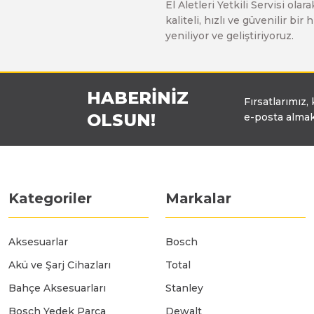
El Aletleri Yetkili Servisi o
Üfleyici
kaliteli, hızlı ve güvenilir b
yeniliyor ve geliştiriyoruz.
Yüksek Basınçlı Yıkama Makinaları
HABERİNİZ
Fırsatlarımız,
Zincirli Ağaç Kesme Makinaları
OLSUN!
e-posta almak
Kategoriler
Markalar
Aksesuarlar
Bosch
Akü ve Şarj Cihazları
Total
Bahçe Aksesuarları
Stanley
Bosch Yedek Parça
Dewalt