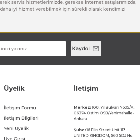
erek servis hizmetlerimizde, gerekse internet satışlarımızda,
ze daha iyi hizmet verebilmek için sürekli olarak kendimizi
Kaydol
Üyelik
İletişim
İletişim Formu
Merkez:
100. Yıl Bulvarı No:15/A,
06374 Ostim OSB/Yenimahalle-
İletişim Bilgileri
Ankara
Yeni Üyelik
Şube:
16 Ellis Street Unit 113
UNITED KINGDOM, S60 5DJ No:
Üye Girişi