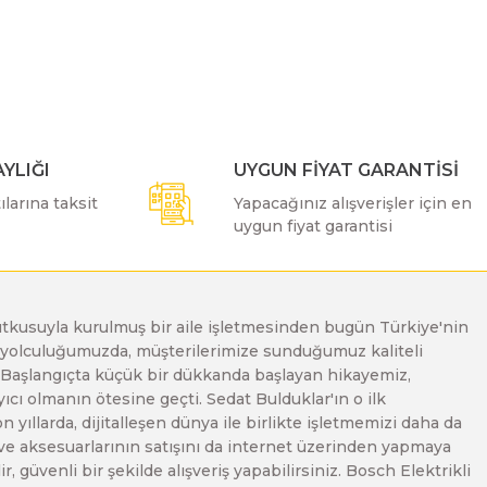
ımıza iletebilirsiniz.
YLIĞI
UYGUN FİYAT GARANTİSİ
larına taksit
Yapacağınız alışverişler için en
uygun fiyat garantisi
e tutkusuyla kurulmuş bir aile işletmesinden bugün Türkiye'nin
Bu yolculuğumuzda, müşterilerimize sunduğumuz kaliteli
. Başlangıçta küçük bir dükkanda başlayan hikayemiz,
ı olmanın ötesine geçti. Sedat Bulduklar'ın o ilk
yıllarda, dijitalleşen dünya ile birlikte işletmemizi daha da
 ve aksesuarlarının satışını da internet üzerinden yapmaya
, güvenli bir şekilde alışveriş yapabilirsiniz. Bosch Elektrikli