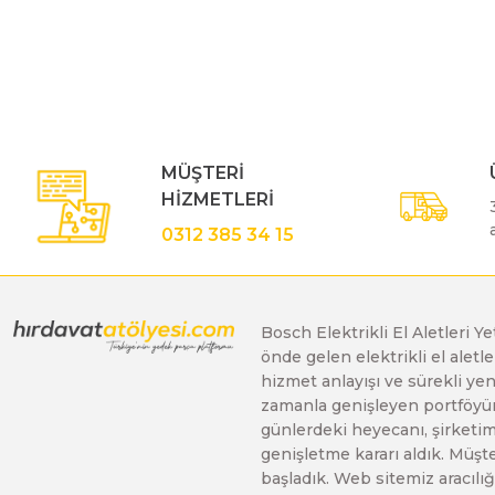
Bu ürünün fiyat bilgisi, resim, ürün açıklamalarında ve diğe
Görüş ve önerileriniz için teşekkür ederiz.
Polisaj Makinaları
Ürün resmi kalitesiz, bozuk veya görüntülenemiyor.
Ürün açıklamasında eksik bilgiler bulunuyor.
Sıcak Hava Tabancaları
Ürün bilgilerinde hatalar bulunuyor.
MÜŞTERİ
Ürün fiyatı diğer sitelerden daha pahalı.
HİZMETLERİ
Bu ürüne benzer farklı alternatifler olmalı.
Silikon Tabancaları
0312 385 34 15
Somun Sıkma Makinaları
Bosch Elektrikli El Aletleri Y
önde gelen elektrikli el alet
Taşlama Makinaları
hizmet anlayışı ve sürekli y
zamanla genişleyen portföyümü
günlerdeki heyecanı, şirketimi
Titreşimli Zımpara Makinaları
genişletme kararı aldık. Müşt
başladık. Web sitemiz aracılığı