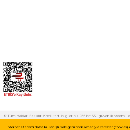
© Tüm Hakları Saklıdır. Kredi kartı bilgileriniz 256 bit SSL güvenlik sistem
yapabilirsiniz.
Whatsapp Destek Hattı
İnternet sitemizi daha kullanışlı hale getirmek amacıyla çerezler (cookies) 