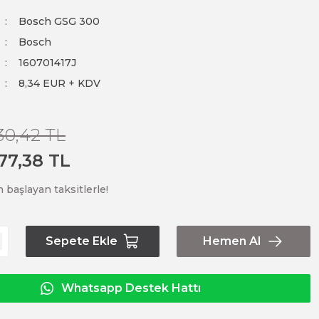
Bosch GSG 300
Bosch
160701417J
8,34 EUR + KDV
30,42 TL
77,38 TL
 başlayan taksitlerle!
Sepete Ekle
Hemen Al
Whatsapp Destek Hattı