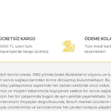
r konularda yetersiz gördüğünüz noktaları öneri formunu kullanarak taraf
Bu ürüne ilk yorumu siz yapın!
Bosch GDX 18 V-EC
Bosch GSH 11 E
Bosch GWS 24-230 JH
Yorum Yaz
Bosch GDX 18 V-LI
Bosch GSH 11 VC
Bosch GWS 26-180 H
ÜCRETSİZ KARGO
ÖDEME KOLA
3000 TL üzeri tüm
Tüm Kredi kartı
Bosch GDX 180-LI
Bosch GSH 16-28
Bosch GWS 26-180 JH
alışverişlerde kargo ücretsiz
seçenekleri
Bosch GDX 18V-200
Bosch GSH 27 ( SARI )
Bosch GWS 26-230 H
etkili Servisi olarak, 1982 yılında Sedat Bulduklar'ın vizyonu v
leri servis sağlayıcılarından birine dönüşmüş bulunmaktayız. 
Gönder
Bosch GDX 18V-200 C
Bosch GSH 27 VC
Bosch GWS 26-230 JH
enilikçi yaklaşımımız sayesinde her zaman sektörde öncü olduk
z ve müşteri tabanımızla büyüyerek sadece bir servis sağlayıc
zin her bir çalışanında bugün de aynı şekilde yaşamaktadır. Son 
Bosch GDX 18V-EC
Bosch GSH 5
Bosch GWS 30-180 B
erilerimizin ihtiyaçları doğrultusunda, Bosch markalı ürünlerin
yla, ürünlerimize ve servislerimize her yerden kolayca ulaşabilir