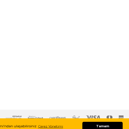
imi'ndan ulaşabilirsiniz
Çerez Yönetimi
Tamam