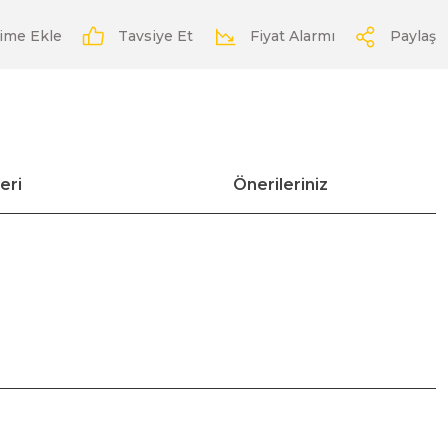
Tavsiye Et
Fiyat Alarmı
Paylaş
eri
Önerileriniz