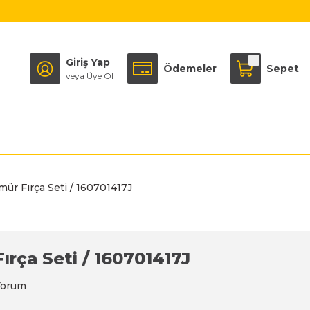
Giriş Yap
Ödemeler
Sepet
veya Üye Ol
mür Fırça Seti / 160701417J
ırça Seti / 160701417J
Yorum