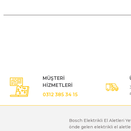
Polisaj Makinaları
Bu ürünün fiyat bilgisi, resim, ürün açıklamalarında ve diğe
Sıcak Hava Tabancaları
Görüş ve önerileriniz için teşekkür ederiz.
Ürün resmi kalitesiz, bozuk veya görüntülenemiyor.
Silikon Tabancaları
Ürün açıklamasında eksik bilgiler bulunuyor.
Ürün bilgilerinde hatalar bulunuyor.
Somun Sıkma Makinaları
MÜŞTERİ
Ürün fiyatı diğer sitelerden daha pahalı.
HİZMETLERİ
Bu ürüne benzer farklı alternatifler olmalı.
0312 385 34 15
Taşlama Makinaları
Titreşimli Zımpara Makinaları
Bosch Elektrikli El Aletleri Y
önde gelen elektrikli el alet