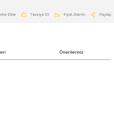
Tavsiye Et
Fiyat Alarmı
Paylaş
eri
Önerileriniz