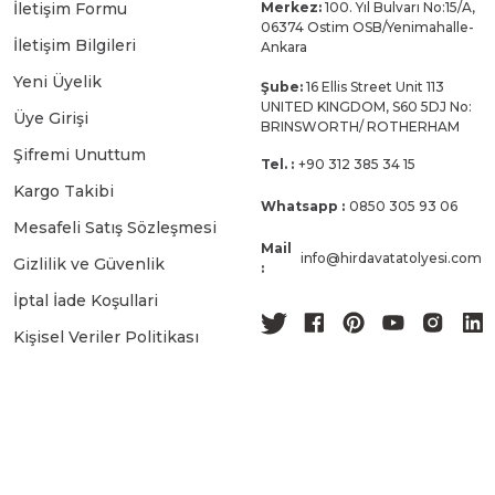
İletişim Formu
Merkez:
100. Yıl Bulvarı No:15/A,
06374 Ostim OSB/Yenimahalle-
İletişim Bilgileri
Ankara
Yeni Üyelik
Şube:
16 Ellis Street Unit 113
UNITED KINGDOM, S60 5DJ No:
Üye Girişi
BRINSWORTH/ ROTHERHAM
Şifremi Unuttum
Tel. :
+90 312 385 34 15
Kargo Takibi
Whatsapp :
0850 305 93 06
Mesafeli Satış Sözleşmesi
Mail
info@hirdavatatolyesi.com
Gizlilik ve Güvenlik
:
İptal İade Koşullari
Kişisel Veriler Politikası