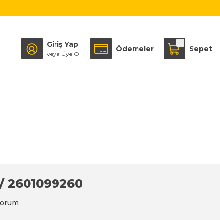
Giriş Yap
Ödemeler
Sepet
veya Üye Ol
/ 2601099260
Yorum