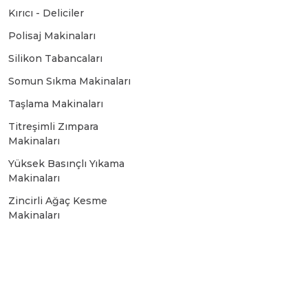
Bosch GSR 10,8 V-LI-2
Kırıcı - Deliciler
Polisaj Makinaları
Bosch GSR 1080-2-LI
Silikon Tabancaları
Somun Sıkma Makinaları
Bosch GSR 1080-LI
Taşlama Makinaları
Titreşimli Zımpara
Makinaları
Bosch GSR 120-LI
Yüksek Basınçlı Yıkama
Makinaları
Bosch GSR 120-LI / 3601JG8000
Zincirli Ağaç Kesme
Makinaları
Bosch GSR 12V-30
Bosch GSR 12V-35