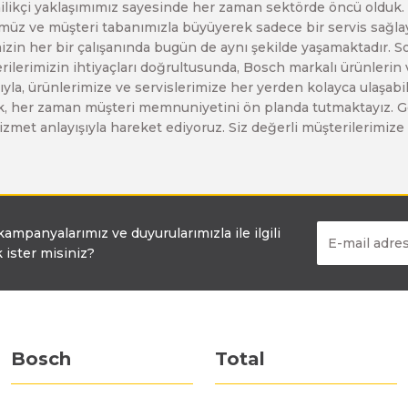
enilikçi yaklaşımımız sayesinde her zaman sektörde öncü olduk
Bosch GO
Bosch GSH 5 CE
Bosch GWS 6-115 (Eski Model)
z ve müşteri tabanımızla büyüyerek sadece bir servis sağlayıc
zin her bir çalışanında bugün de aynı şekilde yaşamaktadır. Son 
erilerimizin ihtiyaçları doğrultusunda, Bosch markalı ürünlerin
Bosch GSB 12V-30
Bosch GSH 500
Bosch GWS 7-115
yla, ürünlerimize ve servislerimize her yerden kolayca ulaşabilir
larak, her zaman müşteri memnuniyetini ön planda tutmaktayız. G
ir hizmet anlayışıyla hareket ediyoruz. Siz değerli müşterilerimi
Bosch GSB 12V-35
Bosch GSH 7 VC
Bosch GWS 7-115 E
Bosch GSB 14,4-2-LI
Bosch PBH 2100 RE
Bosch GWS 750
 kampanyalarımız ve duyurularımızla ile ilgili
 ister misiniz?
Bosch GSB 14,4-LI-2 Plus
Bosch PBH 3000 FRE
Bosch GWS 750 S
Bosch GSB 140-LI
Bosch PBH 3000-2 FRE
Bosch GWS 8-115
Bosch
Total
Bosch GSB 18 VE-2-LI
Bosch GWS 9-115 (Eski Model)