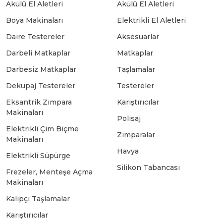
Akülü El Aletleri
Akülü El Aletleri
Boya Makinaları
Elektrikli El Aletleri
Bosch GSB 18-2-LI
Bosch GWS 9-115 New
Daire Testereler
Aksesuarlar
Darbeli Matkaplar
Matkaplar
Bosch GSB 18-2-LI Plus
Bosch GWS 9-115 P
Darbesiz Matkaplar
Taşlamalar
Dekupaj Testereler
Testereler
Bosch GSB 180-LI
Bosch GWS 9-115 S
Eksantrik Zımpara
Karıştırıcılar
Makinaları
Polisaj
Bosch GSB 185-LI
Bosch PWS 700-115
Elektrikli Çim Biçme
Zımparalar
Makinaları
Havya
Elektrikli Süpürge
Bosch GSB 18V-50
Silikon Tabancası
Frezeler, Menteşe Açma
Makinaları
Bosch GSB 18V-60 C
Kalıpçı Taşlamalar
Karıştırıcılar