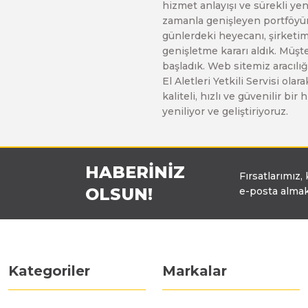
hizmet anlayışı ve sürekli y
Üfleyici
zamanla genişleyen portföyümü
günlerdeki heyecanı, şirketimi
genişletme kararı aldık. Müşt
Yüksek Basınçlı Yıkama Makinaları
başladık. Web sitemiz aracılığı
El Aletleri Yetkili Servisi o
kaliteli, hızlı ve güvenilir b
Zincirli Ağaç Kesme Makinaları
yeniliyor ve geliştiriyoruz.
HABERİNİZ
Fırsatlarımız,
OLSUN!
e-posta almak
Kategoriler
Markalar