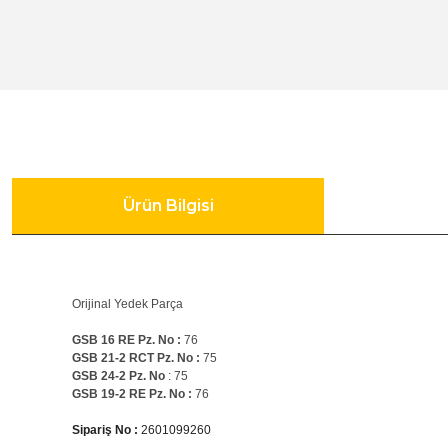
Gönye Kesme ve Profil Kesme Makinaları
Matkaplar
Su Terazileri
Kalıpçı Taşlamalar
Panter Testereler
Tornavida
Karıştırıcılar
Ürün Bilgisi
Karot Makinesi
Kırıcı - Deliciler
Orijinal Yedek Parça
GSB 16 RE Pz. No :
76
GSB 21-2 RCT Pz. No :
75
Panter Testere ve Sünger Kesme Makinaları
GSB 24-2 Pz. No
: 75
GSB 19-2 RE Pz. No :
76
Sipariş No :
2601099260
Planyalar