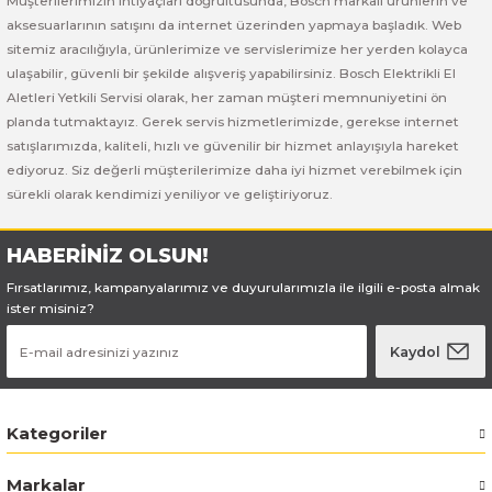
Müşterilerimizin ihtiyaçları doğrultusunda, Bosch markalı ürünlerin ve
Bosch GSB 185-LI
Bosch PWS 700-115
aksesuarlarının satışını da internet üzerinden yapmaya başladık. Web
sitemiz aracılığıyla, ürünlerimize ve servislerimize her yerden kolayca
Bosch GSB 18V-50
ulaşabilir, güvenli bir şekilde alışveriş yapabilirsiniz. Bosch Elektrikli El
Aletleri Yetkili Servisi olarak, her zaman müşteri memnuniyetini ön
Bosch GSB 18V-60 C
planda tutmaktayız. Gerek servis hizmetlerimizde, gerekse internet
satışlarımızda, kaliteli, hızlı ve güvenilir bir hizmet anlayışıyla hareket
Bosch GSR 10,8 V-LI-2
ediyoruz. Siz değerli müşterilerimize daha iyi hizmet verebilmek için
sürekli olarak kendimizi yeniliyor ve geliştiriyoruz.
Bosch GSR 1080-2-LI
HABERİNİZ OLSUN!
Bosch GSR 1080-LI
Fırsatlarımız, kampanyalarımız ve duyurularımızla ile ilgili e-posta almak
ister misiniz?
Bosch GSR 120-LI
Kaydol
Bosch GSR 120-LI / 3601JG8000
Kategoriler
Bosch GSR 12V-30
Markalar
Bosch GSR 12V-35