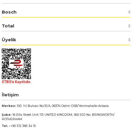
Bosch
Bosch GSR 14,4-2-LI
Total
Bosch GSR 14,4-2-LI Plus
Üyelik
Bosch GSR 140-LI
Bosch GSR 1440-LI
Bosch GSR 18 V-EC
Bosch GSR 18 V-LI
İletişim
Bosch GSR 18 VE-2-LI
Merkez:
100. Yıl Bulvarı No:15/A, 06374 Ostim OSB/Yenimahalle-Ankara
Bosch GSR 18-2-LI
Şube:
16 Ellis Street Unit 113 UNITED KINGDOM, S60 5DJ No: BRINSWORTH/
ROTHERHAM
Tel. :
+90 312 385 34 15
Bosch GSR 18-2-LI Plus