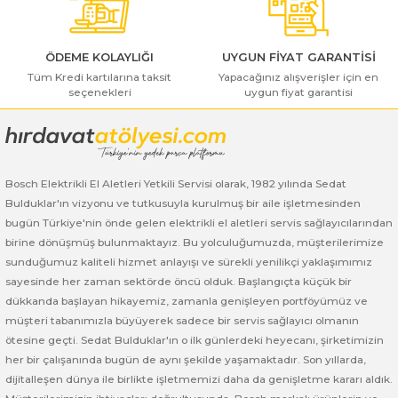
ı Yıkama Makinaları
Bosch GSB 12V-30
Bosch GSH 500
Bosch GWS 7-115
Kesme Makinaları
Bosch GSB 12V-35
Bosch GSH 7 VC
Bosch GWS 7-115 E
ÖDEME KOLAYLIĞI
UYGUN FİYAT GARANTİSİ
Tüm Kredi kartılarına taksit
Yapacağınız alışverişler için en
seçenekleri
uygun fiyat garantisi
Bosch GSB 14,4-2-LI
Bosch PBH 2100 RE
Bosch GWS 750
Gönder
Bosch GSB 14,4-LI-2 Plus
Bosch PBH 3000 FRE
Bosch GWS 750 S
Bosch GSB 140-LI
Bosch PBH 3000-2 FRE
Bosch GWS 8-115
Bosch Elektrikli El Aletleri Yetkili Servisi olarak, 1982 yılında Sedat
Bulduklar'ın vizyonu ve tutkusuyla kurulmuş bir aile işletmesinden
bugün Türkiye'nin önde gelen elektrikli el aletleri servis sağlayıcılarından
Bosch GSB 18 VE-2-LI
Bosch GWS 9-115 (Eski Model)
birine dönüşmüş bulunmaktayız. Bu yolculuğumuzda, müşterilerimize
sunduğumuz kaliteli hizmet anlayışı ve sürekli yenilikçi yaklaşımımız
Bosch GSB 18-2-LI
Bosch GWS 9-115 New
sayesinde her zaman sektörde öncü olduk. Başlangıçta küçük bir
dükkanda başlayan hikayemiz, zamanla genişleyen portföyümüz ve
Bosch GSB 18-2-LI Plus
Bosch GWS 9-115 P
müşteri tabanımızla büyüyerek sadece bir servis sağlayıcı olmanın
ötesine geçti. Sedat Bulduklar'ın o ilk günlerdeki heyecanı, şirketimizin
Bosch GSB 180-LI
Bosch GWS 9-115 S
her bir çalışanında bugün de aynı şekilde yaşamaktadır. Son yıllarda,
dijitalleşen dünya ile birlikte işletmemizi daha da genişletme kararı aldık.