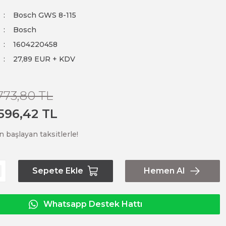
Bosch GWS 8-115
Bosch
1604220458
27,89 EUR + KDV
.773,80 TL
.596,42 TL
n başlayan taksitlerle!
Sepete Ekle
Hemen Al
Whatsapp Destek Hattı