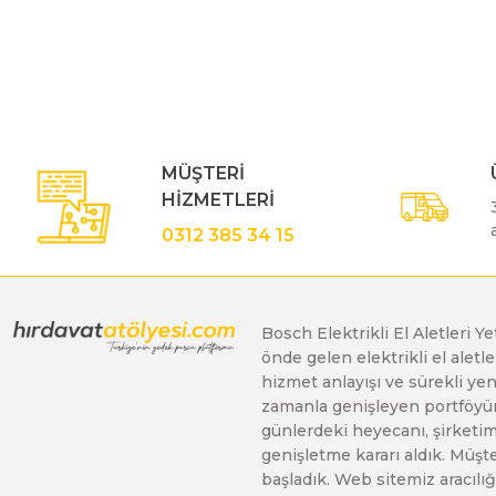
Bu ürünün fiyat bilgisi, resim, ürün açıklamalarında ve diğe
Görüş ve önerileriniz için teşekkür ederiz.
Polisaj Makinaları
Ürün resmi kalitesiz, bozuk veya görüntülenemiyor.
Ürün açıklamasında eksik bilgiler bulunuyor.
Sıcak Hava Tabancaları
Ürün bilgilerinde hatalar bulunuyor.
MÜŞTERİ
Ürün fiyatı diğer sitelerden daha pahalı.
HİZMETLERİ
Bu ürüne benzer farklı alternatifler olmalı.
Silikon Tabancaları
0312 385 34 15
Somun Sıkma Makinaları
Bosch Elektrikli El Aletleri Y
önde gelen elektrikli el alet
Taşlama Makinaları
hizmet anlayışı ve sürekli y
zamanla genişleyen portföyümü
günlerdeki heyecanı, şirketimi
Titreşimli Zımpara Makinaları
genişletme kararı aldık. Müşt
başladık. Web sitemiz aracılığı