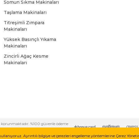
Somun Sıkma Makinaları
Bosch GSR 10,8 V-LI-2
Taşlama Makinaları
Titreşimli Zımpara
Bosch GSR 1080-2-LI
Makinaları
Yüksek Basınçlı Yıkama
Bosch GSR 1080-LI
Makinaları
Zincirli Ağaç Kesme
Makinaları
Bosch GSR 120-LI
Bosch GSR 120-LI / 3601JG8000
Bosch GSR 12V-30
i ile korunmaktadır. %100 güvenle ödeme
Bosch GSR 12V-35
kullanıyoruz. Ayrıntılı bilgiye ve çerezleri engelleme yöntemlerine Çerez Yönet