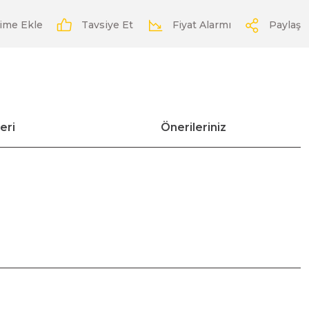
Tavsiye Et
Fiyat Alarmı
Paylaş
eri
Önerileriniz