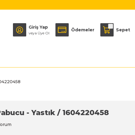
Giriş Yap
Ödemeler
Sepet
veya Üye Ol
604220458
abucu - Yastık / 1604220458
Yorum