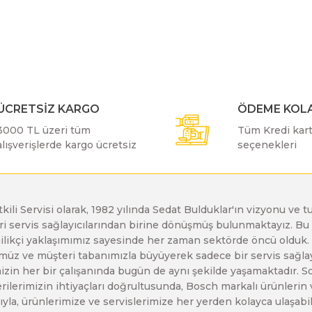
r konularda yetersiz gördüğünüz noktaları öneri formunu kullanarak taraf
Bu ürüne ilk yorumu siz yapın!
Bosch GDX 18 V-EC
Bosch GSH 11 E
Bosch GWS 24-230 JH
Yorum Yaz
Bosch GDX 18 V-LI
Bosch GSH 11 VC
Bosch GWS 26-180 H
ÜCRETSİZ KARGO
ÖDEME KOLA
3000 TL üzeri tüm
Tüm Kredi kartı
Bosch GDX 180-LI
Bosch GSH 16-28
Bosch GWS 26-180 JH
alışverişlerde kargo ücretsiz
seçenekleri
Bosch GDX 18V-200
Bosch GSH 27 ( SARI )
Bosch GWS 26-230 H
etkili Servisi olarak, 1982 yılında Sedat Bulduklar'ın vizyonu v
leri servis sağlayıcılarından birine dönüşmüş bulunmaktayız. 
Gönder
Bosch GDX 18V-200 C
Bosch GSH 27 VC
Bosch GWS 26-230 JH
enilikçi yaklaşımımız sayesinde her zaman sektörde öncü olduk
z ve müşteri tabanımızla büyüyerek sadece bir servis sağlayıc
zin her bir çalışanında bugün de aynı şekilde yaşamaktadır. Son 
Bosch GDX 18V-EC
Bosch GSH 5
Bosch GWS 30-180 B
erilerimizin ihtiyaçları doğrultusunda, Bosch markalı ürünlerin
yla, ürünlerimize ve servislerimize her yerden kolayca ulaşabilir