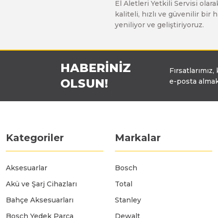
El Aletleri Yetkili Servisi o
Üfleyici
kaliteli, hızlı ve güvenilir b
yeniliyor ve geliştiriyoruz.
Yüksek Basınçlı Yıkama Makinaları
HABERİNİZ
Fırsatlarımız,
Zincirli Ağaç Kesme Makinaları
OLSUN!
e-posta almak
Kategoriler
Markalar
Aksesuarlar
Bosch
Akü ve Şarj Cihazları
Total
Bahçe Aksesuarları
Stanley
Bosch Yedek Parça
Dewalt