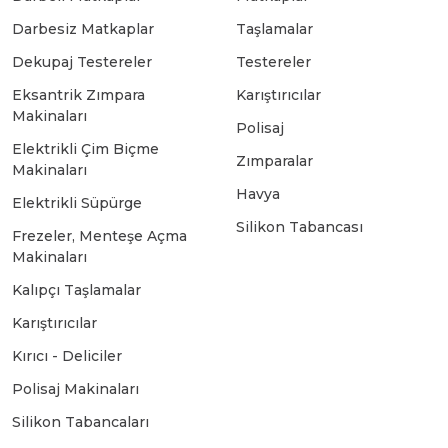
Darbesiz Matkaplar
Taşlamalar
Bosch GSB 18-2-LI
Bosch GWS 9-115 New
Dekupaj Testereler
Testereler
Eksantrik Zımpara
Karıştırıcılar
Makinaları
Bosch GSB 18-2-LI Plus
Bosch GWS 9-115 P
Polisaj
Elektrikli Çim Biçme
Zımparalar
Makinaları
Bosch GSB 180-LI
Bosch GWS 9-115 S
Havya
Elektrikli Süpürge
Silikon Tabancası
Frezeler, Menteşe Açma
Bosch GSB 185-LI
Bosch PWS 700-115
Makinaları
Kalıpçı Taşlamalar
Bosch GSB 18V-50
Karıştırıcılar
Kırıcı - Deliciler
Bosch GSB 18V-60 C
Polisaj Makinaları
Silikon Tabancaları