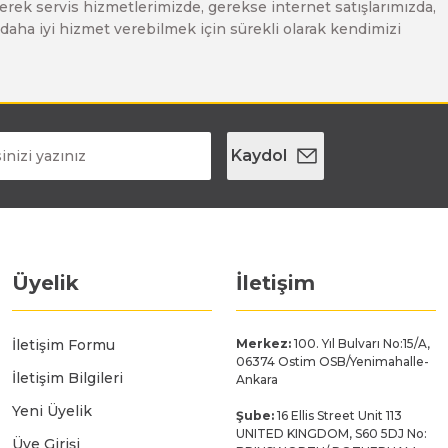
erek servis hizmetlerimizde, gerekse internet satışlarımızda,
ze daha iyi hizmet verebilmek için sürekli olarak kendimizi
Kaydol
Üyelik
İletişim
İletişim Formu
Merkez:
100. Yıl Bulvarı No:15/A,
06374 Ostim OSB/Yenimahalle-
İletişim Bilgileri
Ankara
Yeni Üyelik
Şube:
16 Ellis Street Unit 113
UNITED KINGDOM, S60 5DJ No:
Üye Girişi