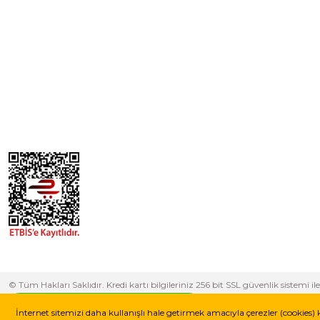
© Tüm Hakları Saklıdır. Kredi kartı bilgileriniz 256 bit SSL güvenlik sistem
yapabilirsiniz.
Whatsapp Destek Hattı
İnternet sitemizi daha kullanışlı hale getirmek amacıyla çerezler (cookies) 