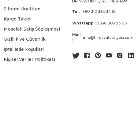
BRINSWORTH/ ROTHERHAM
Şifremi Unuttum
Tel. :
+90 312 385 34 15
Kargo Takibi
Whatsapp :
0850 305 93 06
Mesafeli Satış Sözleşmesi
Mail
info@hirdavatatolyesi.com
Gizlilik ve Güvenlik
:
İptal İade Koşullari
Kişisel Veriler Politikası