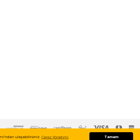
imi'ndan ulaşabilirsiniz
Çerez Yönetimi
Tamam