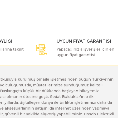
ımıza iletebilirsiniz.
YLIĞI
UYGUN FİYAT GARANTİSİ
larına taksit
Yapacağınız alışverişler için en
uygun fiyat garantisi
e tutkusuyla kurulmuş bir aile işletmesinden bugün Türkiye'nin
Bu yolculuğumuzda, müşterilerimize sunduğumuz kaliteli
. Başlangıçta küçük bir dükkanda başlayan hikayemiz,
ı olmanın ötesine geçti. Sedat Bulduklar'ın o ilk
yıllarda, dijitalleşen dünya ile birlikte işletmemizi daha da
 ve aksesuarlarının satışını da internet üzerinden yapmaya
, güvenli bir şekilde alışveriş yapabilirsiniz. Bosch Elektrikli