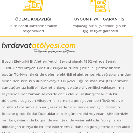
ı Yıkama Makinaları
Bosch GSB 12V-30
Bosch GSH 500
Bosch GWS 7-115
Kesme Makinaları
Bosch GSB 12V-35
Bosch GSH 7 VC
Bosch GWS 7-115 E
ÖDEME KOLAYLIĞI
UYGUN FİYAT GARANTİSİ
Tüm Kredi kartılarına taksit
Yapacağınız alışverişler için en
seçenekleri
uygun fiyat garantisi
Bosch GSB 14,4-2-LI
Bosch PBH 2100 RE
Bosch GWS 750
Gönder
Bosch GSB 14,4-LI-2 Plus
Bosch PBH 3000 FRE
Bosch GWS 750 S
Bosch GSB 140-LI
Bosch PBH 3000-2 FRE
Bosch GWS 8-115
Bosch Elektrikli El Aletleri Yetkili Servisi olarak, 1982 yılında Sedat
Bulduklar'ın vizyonu ve tutkusuyla kurulmuş bir aile işletmesinden
bugün Türkiye'nin önde gelen elektrikli el aletleri servis sağlayıcılarından
Bosch GSB 18 VE-2-LI
Bosch GWS 9-115 (Eski Model)
birine dönüşmüş bulunmaktayız. Bu yolculuğumuzda, müşterilerimize
sunduğumuz kaliteli hizmet anlayışı ve sürekli yenilikçi yaklaşımımız
Bosch GSB 18-2-LI
Bosch GWS 9-115 New
sayesinde her zaman sektörde öncü olduk. Başlangıçta küçük bir
dükkanda başlayan hikayemiz, zamanla genişleyen portföyümüz ve
Bosch GSB 18-2-LI Plus
Bosch GWS 9-115 P
müşteri tabanımızla büyüyerek sadece bir servis sağlayıcı olmanın
ötesine geçti. Sedat Bulduklar'ın o ilk günlerdeki heyecanı, şirketimizin
Bosch GSB 180-LI
Bosch GWS 9-115 S
her bir çalışanında bugün de aynı şekilde yaşamaktadır. Son yıllarda,
dijitalleşen dünya ile birlikte işletmemizi daha da genişletme kararı aldık.