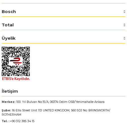
Bosch
Bosch GSR 14,4-2-LI
Total
Bosch GSR 14,4-2-LI Plus
Üyelik
Bosch GSR 140-LI
Bosch GSR 1440-LI
Bosch GSR 18 V-EC
Bosch GSR 18 V-LI
İletişim
Bosch GSR 18 VE-2-LI
Merkez:
100. Yıl Bulvarı No:15/A, 06374 Ostim OSB/Yenimahalle-Ankara
Bosch GSR 18-2-LI
Şube:
16 Ellis Street Unit 113 UNITED KINGDOM, S60 5DJ No: BRINSWORTH/
ROTHERHAM
Tel. :
+90 312 385 34 15
Bosch GSR 18-2-LI Plus