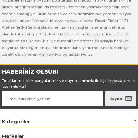
Müşterilerimizin ihtiyaçları doğrultusunda, Bosch markalı ürünlerin ve
Bosch GSB 185-LI
Bosch PWS 700-115
aksesuarlarının satışını da internet üzerinden yapmaya başladık. Web
sitemiz aracılığıyla, ürünlerimize ve servislerimize her yerden kolayca
Bosch GSB 18V-50
ulaşabilir, güvenli bir şekilde alışveriş yapabilirsiniz. Bosch Elektrikli El
Aletleri Yetkili Servisi olarak, her zaman müşteri memnuniyetini ön
Bosch GSB 18V-60 C
planda tutmaktayız. Gerek servis hizmetlerimizde, gerekse internet
satışlarımızda, kaliteli, hızlı ve güvenilir bir hizmet anlayışıyla hareket
Bosch GSR 10,8 V-LI-2
ediyoruz. Siz değerli müşterilerimize daha iyi hizmet verebilmek için
sürekli olarak kendimizi yeniliyor ve geliştiriyoruz.
Bosch GSR 1080-2-LI
HABERİNİZ OLSUN!
Bosch GSR 1080-LI
Fırsatlarımız, kampanyalarımız ve duyurularımızla ile ilgili e-posta almak
ister misiniz?
Bosch GSR 120-LI
Kaydol
Bosch GSR 120-LI / 3601JG8000
Kategoriler
Bosch GSR 12V-30
Markalar
Bosch GSR 12V-35