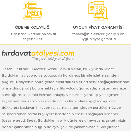
ı Yıkama Makinaları
Bu ürüne benzer farklı alternatifler olmalı.
Bosch GSB 12V-30
Bosch GSH 500
Bosch GWS 7-115
Kesme Makinaları
Bosch GSB 12V-35
Bosch GSH 7 VC
Bosch GWS 7-115 E
ÖDEME KOLAYLIĞI
UYGUN FİYAT GARANTİSİ
Bosch GSB 14,4-2-LI
Bosch PBH 2100 RE
Bosch GWS 750
Tüm Kredi kartılarına taksit
Yapacağınız alışverişler için en
seçenekleri
uygun fiyat garantisi
Gönder
Bosch GSB 14,4-LI-2 Plus
Bosch PBH 3000 FRE
Bosch GWS 750 S
Bosch GSB 140-LI
Bosch PBH 3000-2 FRE
Bosch GWS 8-115
Bosch Elektrikli El Aletleri Yetkili Servisi olarak, 1982 yılında Sedat
Bosch GSB 18 VE-2-LI
Bosch GWS 9-115 (Eski Model)
Bulduklar'ın vizyonu ve tutkusuyla kurulmuş bir aile işletmesinden
bugün Türkiye'nin önde gelen elektrikli el aletleri servis sağlayıcılarından
birine dönüşmüş bulunmaktayız. Bu yolculuğumuzda, müşterilerimize
Bosch GSB 18-2-LI
Bosch GWS 9-115 New
sunduğumuz kaliteli hizmet anlayışı ve sürekli yenilikçi yaklaşımımız
sayesinde her zaman sektörde öncü olduk. Başlangıçta küçük bir
Bosch GSB 18-2-LI Plus
Bosch GWS 9-115 P
dükkanda başlayan hikayemiz, zamanla genişleyen portföyümüz ve
müşteri tabanımızla büyüyerek sadece bir servis sağlayıcı olmanın
Bosch GSB 180-LI
Bosch GWS 9-115 S
ötesine geçti. Sedat Bulduklar'ın o ilk günlerdeki heyecanı, şirketimizin
her bir çalışanında bugün de aynı şekilde yaşamaktadır. Son yıllarda,