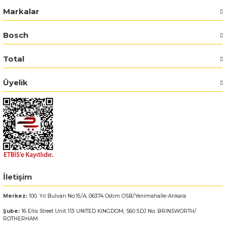
Markalar
Bosch GSR 14,4-2-LI
Bosch
Bosch GSR 14,4-2-LI Plus
Total
Bosch GSR 140-LI
Üyelik
Bosch GSR 1440-LI
Bosch GSR 18 V-EC
Bosch GSR 18 V-LI
Bosch GSR 18 VE-2-LI
İletişim
Bosch GSR 18-2-LI
Merkez:
100. Yıl Bulvarı No:15/A, 06374 Ostim OSB/Yenimahalle-Ankara
Şube:
16 Ellis Street Unit 113 UNITED KINGDOM, S60 5DJ No: BRINSWORTH/
ROTHERHAM
Bosch GSR 18-2-LI Plus