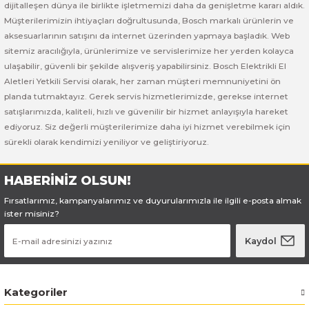
Bosch GSB 185-LI
Bosch PWS 700-115
dijitalleşen dünya ile birlikte işletmemizi daha da genişletme kararı aldık.
Müşterilerimizin ihtiyaçları doğrultusunda, Bosch markalı ürünlerin ve
aksesuarlarının satışını da internet üzerinden yapmaya başladık. Web
Bosch GSB 18V-50
sitemiz aracılığıyla, ürünlerimize ve servislerimize her yerden kolayca
ulaşabilir, güvenli bir şekilde alışveriş yapabilirsiniz. Bosch Elektrikli El
Bosch GSB 18V-60 C
Aletleri Yetkili Servisi olarak, her zaman müşteri memnuniyetini ön
planda tutmaktayız. Gerek servis hizmetlerimizde, gerekse internet
Bosch GSR 10,8 V-LI-2
satışlarımızda, kaliteli, hızlı ve güvenilir bir hizmet anlayışıyla hareket
ediyoruz. Siz değerli müşterilerimize daha iyi hizmet verebilmek için
Bosch GSR 1080-2-LI
sürekli olarak kendimizi yeniliyor ve geliştiriyoruz.
Bosch GSR 1080-LI
HABERİNİZ OLSUN!
Fırsatlarımız, kampanyalarımız ve duyurularımızla ile ilgili e-posta almak
Bosch GSR 120-LI
ister misiniz?
Bosch GSR 120-LI / 3601JG8000
Kaydol
Bosch GSR 12V-30
Kategoriler
Bosch GSR 12V-35