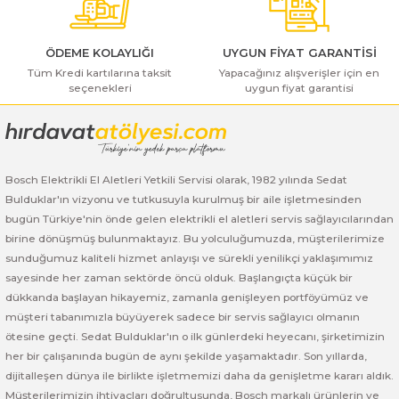
ı Yıkama Makinaları
Bosch GSB 12V-30
Bosch GSH 500
Bosch GWS 7-115
Kesme Makinaları
Bosch GSB 12V-35
Bosch GSH 7 VC
Bosch GWS 7-115 E
ÖDEME KOLAYLIĞI
UYGUN FİYAT GARANTİSİ
Tüm Kredi kartılarına taksit
Yapacağınız alışverişler için en
seçenekleri
uygun fiyat garantisi
Gönder
Bosch GSB 14,4-2-LI
Bosch PBH 2100 RE
Bosch GWS 750
Bosch GSB 14,4-LI-2 Plus
Bosch PBH 3000 FRE
Bosch GWS 750 S
Bosch Elektrikli El Aletleri Yetkili Servisi olarak, 1982 yılında Sedat
Bosch GSB 140-LI
Bosch PBH 3000-2 FRE
Bosch GWS 8-115
Bulduklar'ın vizyonu ve tutkusuyla kurulmuş bir aile işletmesinden
bugün Türkiye'nin önde gelen elektrikli el aletleri servis sağlayıcılarından
Bosch GSB 18 VE-2-LI
Bosch GWS 9-115 (Eski Model)
birine dönüşmüş bulunmaktayız. Bu yolculuğumuzda, müşterilerimize
sunduğumuz kaliteli hizmet anlayışı ve sürekli yenilikçi yaklaşımımız
Bosch GSB 18-2-LI
Bosch GWS 9-115 New
sayesinde her zaman sektörde öncü olduk. Başlangıçta küçük bir
dükkanda başlayan hikayemiz, zamanla genişleyen portföyümüz ve
Bosch GSB 18-2-LI Plus
Bosch GWS 9-115 P
müşteri tabanımızla büyüyerek sadece bir servis sağlayıcı olmanın
ötesine geçti. Sedat Bulduklar'ın o ilk günlerdeki heyecanı, şirketimizin
her bir çalışanında bugün de aynı şekilde yaşamaktadır. Son yıllarda,
Bosch GSB 180-LI
Bosch GWS 9-115 S
dijitalleşen dünya ile birlikte işletmemizi daha da genişletme kararı aldık.
Müşterilerimizin ihtiyaçları doğrultusunda, Bosch markalı ürünlerin ve