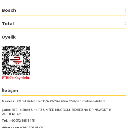
Bosch
Bosch GSR 14,4-2-LI
Total
Bosch GSR 14,4-2-LI Plus
Üyelik
Bosch GSR 140-LI
Bosch GSR 1440-LI
Bosch GSR 18 V-EC
Bosch GSR 18 V-LI
İletişim
Bosch GSR 18 VE-2-LI
Merkez:
100. Yıl Bulvarı No:15/A, 06374 Ostim OSB/Yenimahalle-Ankara
Şube:
16 Ellis Street Unit 113 UNITED KINGDOM, S60 5DJ No: BRINSWORTH/
Bosch GSR 18-2-LI
ROTHERHAM
Tel. :
+90 312 385 34 15
Bosch GSR 18-2-LI Plus
Whatsapp :
0850 305 93 06