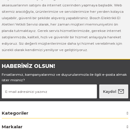
Bosch GSB 185-LI
Bosch PWS 700-115
aksesuarlarının satışını da internet üzerinden yapmaya başladık. Web
sitemiz aracılığıyla, ürünlerimize ve servislerimize her yerden kolayca
Bosch GSB 18V-50
ulaşabilir, güvenli bir şekilde alışveriş yapabilirsiniz. Bosch Elektrikli El
Aletleri Yetkili Servisi olarak, her zaman müşteri memnuniyetini ön
Bosch GSB 18V-60 C
planda tutmaktayız. Gerek servis hizmetlerimizde, gerekse internet
satışlarımızda, kaliteli, hızlı ve güvenilir bir hizmet anlayışıyla hareket
ediyoruz. Siz değerli müşterilerimize daha iyi hizmet verebilmek için
Bosch GSR 10,8 V-LI-2
sürekli olarak kendimizi yeniliyor ve geliştiriyoruz.
Bosch GSR 1080-2-LI
HABERİNİZ OLSUN!
Bosch GSR 1080-LI
Fırsatlarımız, kampanyalarımız ve duyurularımızla ile ilgili e-posta almak
ister misiniz?
Bosch GSR 120-LI
Kaydol
Bosch GSR 120-LI / 3601JG8000
Kategoriler
Bosch GSR 12V-30
Markalar
Bosch GSR 12V-35