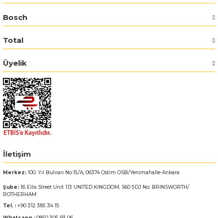
Bosch
Bosch GSR 14,4-2-LI
Total
Bosch GSR 14,4-2-LI Plus
Üyelik
Bosch GSR 140-LI
Bosch GSR 1440-LI
Bosch GSR 18 V-EC
Bosch GSR 18 V-LI
İletişim
Bosch GSR 18 VE-2-LI
Merkez:
100. Yıl Bulvarı No:15/A, 06374 Ostim OSB/Yenimahalle-Ankara
Şube:
16 Ellis Street Unit 113 UNITED KINGDOM, S60 5DJ No: BRINSWORTH/
Bosch GSR 18-2-LI
ROTHERHAM
Tel. :
+90 312 385 34 15
Bosch GSR 18-2-LI Plus
Whatsapp :
0850 305 93 06