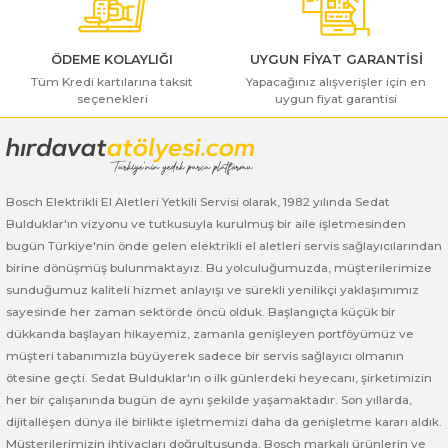
ı Yıkama Makinaları
Bosch GSB 12V-30
Bosch GSH 500
Bosch GWS 7-115
Kesme Makinaları
Bosch GSB 12V-35
Bosch GSH 7 VC
Bosch GWS 7-115 E
ÖDEME KOLAYLIĞI
UYGUN FİYAT GARANTİSİ
Tüm Kredi kartılarına taksit
Yapacağınız alışverişler için en
seçenekleri
uygun fiyat garantisi
Gönder
Bosch GSB 14,4-2-LI
Bosch PBH 2100 RE
Bosch GWS 750
Bosch GSB 14,4-LI-2 Plus
Bosch PBH 3000 FRE
Bosch GWS 750 S
Bosch Elektrikli El Aletleri Yetkili Servisi olarak, 1982 yılında Sedat
Bosch GSB 140-LI
Bosch PBH 3000-2 FRE
Bosch GWS 8-115
Bulduklar'ın vizyonu ve tutkusuyla kurulmuş bir aile işletmesinden
bugün Türkiye'nin önde gelen elektrikli el aletleri servis sağlayıcılarından
Bosch GSB 18 VE-2-LI
Bosch GWS 9-115 (Eski Model)
birine dönüşmüş bulunmaktayız. Bu yolculuğumuzda, müşterilerimize
sunduğumuz kaliteli hizmet anlayışı ve sürekli yenilikçi yaklaşımımız
Bosch GSB 18-2-LI
Bosch GWS 9-115 New
sayesinde her zaman sektörde öncü olduk. Başlangıçta küçük bir
dükkanda başlayan hikayemiz, zamanla genişleyen portföyümüz ve
Bosch GSB 18-2-LI Plus
Bosch GWS 9-115 P
müşteri tabanımızla büyüyerek sadece bir servis sağlayıcı olmanın
ötesine geçti. Sedat Bulduklar'ın o ilk günlerdeki heyecanı, şirketimizin
her bir çalışanında bugün de aynı şekilde yaşamaktadır. Son yıllarda,
Bosch GSB 180-LI
Bosch GWS 9-115 S
dijitalleşen dünya ile birlikte işletmemizi daha da genişletme kararı aldık.
Müşterilerimizin ihtiyaçları doğrultusunda, Bosch markalı ürünlerin ve