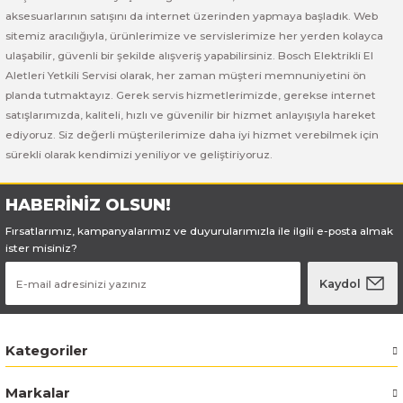
Bosch GSB 185-LI
Bosch PWS 700-115
aksesuarlarının satışını da internet üzerinden yapmaya başladık. Web
sitemiz aracılığıyla, ürünlerimize ve servislerimize her yerden kolayca
Bosch GSB 18V-50
ulaşabilir, güvenli bir şekilde alışveriş yapabilirsiniz. Bosch Elektrikli El
Aletleri Yetkili Servisi olarak, her zaman müşteri memnuniyetini ön
Bosch GSB 18V-60 C
planda tutmaktayız. Gerek servis hizmetlerimizde, gerekse internet
satışlarımızda, kaliteli, hızlı ve güvenilir bir hizmet anlayışıyla hareket
ediyoruz. Siz değerli müşterilerimize daha iyi hizmet verebilmek için
Bosch GSR 10,8 V-LI-2
sürekli olarak kendimizi yeniliyor ve geliştiriyoruz.
Bosch GSR 1080-2-LI
HABERİNİZ OLSUN!
Bosch GSR 1080-LI
Fırsatlarımız, kampanyalarımız ve duyurularımızla ile ilgili e-posta almak
ister misiniz?
Bosch GSR 120-LI
Kaydol
Bosch GSR 120-LI / 3601JG8000
Kategoriler
Bosch GSR 12V-30
Markalar
Bosch GSR 12V-35