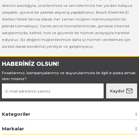
Bosch GSB 185-LI
Bosch PWS 700-115
sitemiz aracılığıyla, ürünlerimize ve servislerimize her yerden kolayca
ulaşabilir, güvenli bir şekilde alışveriş yapabilirsiniz. Bosch Elektrikli El
Bosch GSB 18V-50
Aletleri Yetkili Servisi olarak, her zaman müşteri memnuniyetini ön
planda tutmaktayız. Gerek servis hizmetlerimizde, gerekse internet
Bosch GSB 18V-60 C
satışlarımızda, kaliteli, hızlı ve güvenilir bir hizmet anlayışıyla hareket
ediyoruz. Siz değerli müşterilerimize daha iyi hizmet verebilmek için
sürekli olarak kendimizi yeniliyor ve geliştiriyoruz.
Bosch GSR 10,8 V-LI-2
Bosch GSR 1080-2-LI
HABERİNİZ OLSUN!
Fırsatlarımız, kampanyalarımız ve duyurularımızla ile ilgili e-posta almak
Bosch GSR 1080-LI
ister misiniz?
Kaydol
Bosch GSR 120-LI
Bosch GSR 120-LI / 3601JG8000
Kategoriler
Bosch GSR 12V-30
Markalar
Bosch GSR 12V-35