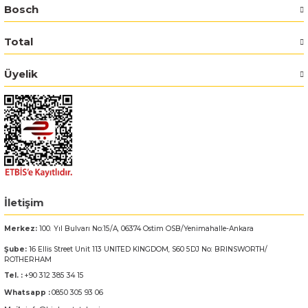
Bosch
Bosch GSR 14,4-2-LI
Total
Bosch GSR 14,4-2-LI Plus
Üyelik
Bosch GSR 140-LI
Bosch GSR 1440-LI
Bosch GSR 18 V-EC
Bosch GSR 18 V-LI
İletişim
Merkez:
100. Yıl Bulvarı No:15/A, 06374 Ostim OSB/Yenimahalle-Ankara
Bosch GSR 18 VE-2-LI
Şube:
16 Ellis Street Unit 113 UNITED KINGDOM, S60 5DJ No: BRINSWORTH/
ROTHERHAM
Bosch GSR 18-2-LI
Tel. :
+90 312 385 34 15
Whatsapp :
0850 305 93 06
Bosch GSR 18-2-LI Plus