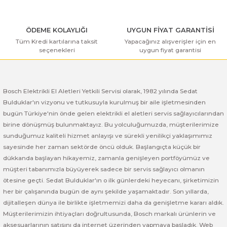
ı Yıkama Makinaları
Bosch GSB 12V-30
Bosch GSH 500
Bosch GWS 7-115
Kesme Makinaları
Bosch GSB 12V-35
Bosch GSH 7 VC
Bosch GWS 7-115 E
ÖDEME KOLAYLIĞI
UYGUN FİYAT GARANTİSİ
Tüm Kredi kartılarına taksit
Yapacağınız alışverişler için en
seçenekleri
uygun fiyat garantisi
Gönder
Bosch GSB 14,4-2-LI
Bosch PBH 2100 RE
Bosch GWS 750
Bosch GSB 14,4-LI-2 Plus
Bosch PBH 3000 FRE
Bosch GWS 750 S
Bosch Elektrikli El Aletleri Yetkili Servisi olarak, 1982 yılında Sedat
Bulduklar'ın vizyonu ve tutkusuyla kurulmuş bir aile işletmesinden
Bosch GSB 140-LI
Bosch PBH 3000-2 FRE
Bosch GWS 8-115
bugün Türkiye'nin önde gelen elektrikli el aletleri servis sağlayıcılarından
birine dönüşmüş bulunmaktayız. Bu yolculuğumuzda, müşterilerimize
Bosch GSB 18 VE-2-LI
Bosch GWS 9-115 (Eski Model)
sunduğumuz kaliteli hizmet anlayışı ve sürekli yenilikçi yaklaşımımız
sayesinde her zaman sektörde öncü olduk. Başlangıçta küçük bir
Bosch GSB 18-2-LI
Bosch GWS 9-115 New
dükkanda başlayan hikayemiz, zamanla genişleyen portföyümüz ve
müşteri tabanımızla büyüyerek sadece bir servis sağlayıcı olmanın
Bosch GSB 18-2-LI Plus
Bosch GWS 9-115 P
ötesine geçti. Sedat Bulduklar'ın o ilk günlerdeki heyecanı, şirketimizin
her bir çalışanında bugün de aynı şekilde yaşamaktadır. Son yıllarda,
dijitalleşen dünya ile birlikte işletmemizi daha da genişletme kararı aldık.
Bosch GSB 180-LI
Bosch GWS 9-115 S
Müşterilerimizin ihtiyaçları doğrultusunda, Bosch markalı ürünlerin ve
aksesuarlarının satışını da internet üzerinden yapmaya başladık. Web