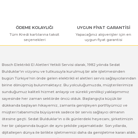
Bu ürüne benzer farklı alternatifler olmalı.
ı Yıkama Makinaları
Bosch GSB 12V-30
Bosch GSH 500
Bosch GWS 7-115
Kesme Makinaları
Bosch GSB 12V-35
Bosch GSH 7 VC
Bosch GWS 7-115 E
ÖDEME KOLAYLIĞI
UYGUN FİYAT GARANTİSİ
Bosch GSB 14,4-2-LI
Bosch PBH 2100 RE
Bosch GWS 750
Tüm Kredi kartılarına taksit
Yapacağınız alışverişler için en
seçenekleri
uygun fiyat garantisi
Gönder
Bosch GSB 14,4-LI-2 Plus
Bosch PBH 3000 FRE
Bosch GWS 750 S
Bosch GSB 140-LI
Bosch PBH 3000-2 FRE
Bosch GWS 8-115
Bosch Elektrikli El Aletleri Yetkili Servisi olarak, 1982 yılında Sedat
Bulduklar'ın vizyonu ve tutkusuyla kurulmuş bir aile işletmesinden
bugün Türkiye'nin önde gelen elektrikli el aletleri servis sağlayıcılarından
Bosch GSB 18 VE-2-LI
Bosch GWS 9-115 (Eski Model)
birine dönüşmüş bulunmaktayız. Bu yolculuğumuzda, müşterilerimize
sunduğumuz kaliteli hizmet anlayışı ve sürekli yenilikçi yaklaşımımız
Bosch GSB 18-2-LI
Bosch GWS 9-115 New
sayesinde her zaman sektörde öncü olduk. Başlangıçta küçük bir
dükkanda başlayan hikayemiz, zamanla genişleyen portföyümüz ve
Bosch GSB 18-2-LI Plus
Bosch GWS 9-115 P
müşteri tabanımızla büyüyerek sadece bir servis sağlayıcı olmanın
ötesine geçti. Sedat Bulduklar'ın o ilk günlerdeki heyecanı, şirketimizin
Bosch GSB 180-LI
Bosch GWS 9-115 S
her bir çalışanında bugün de aynı şekilde yaşamaktadır. Son yıllarda,
dijitalleşen dünya ile birlikte işletmemizi daha da genişletme kararı aldık.