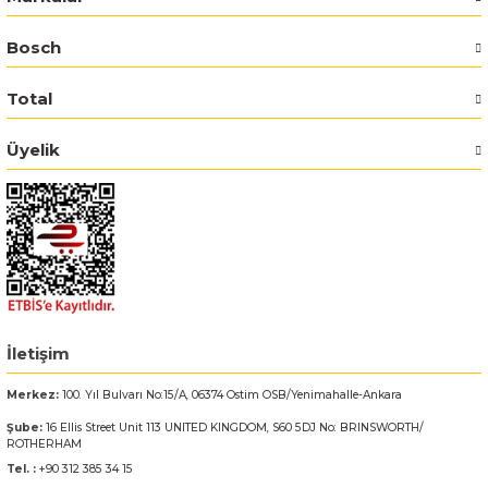
Bosch
Bosch GSR 14,4-2-LI
Total
Bosch GSR 14,4-2-LI Plus
Üyelik
Bosch GSR 140-LI
Bosch GSR 1440-LI
Bosch GSR 18 V-EC
Bosch GSR 18 V-LI
İletişim
Bosch GSR 18 VE-2-LI
Merkez:
100. Yıl Bulvarı No:15/A, 06374 Ostim OSB/Yenimahalle-Ankara
Bosch GSR 18-2-LI
Şube:
16 Ellis Street Unit 113 UNITED KINGDOM, S60 5DJ No: BRINSWORTH/
ROTHERHAM
Tel. :
+90 312 385 34 15
Bosch GSR 18-2-LI Plus