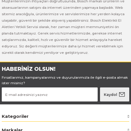
Bosch GSB 185-LI
Bosch PWS 700-115
Müşterilerimizin ihtiyaçları doğrultusunda, Bosch markalı ürünlerin ve
aksesuarlarının satışını da internet üzerinden yapmaya başladık. Web
sitemiz aracılığıyla, ürünlerimize ve servislerimize her yerden kolayca
Bosch GSB 18V-50
ulaşabilir, güvenli bir şekilde alışveriş yapabilirsiniz. Bosch Elektrikli El
Aletleri Yetkili Servisi olarak, her zaman müşteri memnuniyetini ön
Bosch GSB 18V-60 C
planda tutmaktayız. Gerek servis hizmetlerimizde, gerekse internet
satışlarımızda, kaliteli, hızlı ve güvenilir bir hizmet anlayışıyla hareket
Bosch GSR 10,8 V-LI-2
ediyoruz. Siz değerli müşterilerimize daha iyi hizmet verebilmek için
sürekli olarak kendimizi yeniliyor ve geliştiriyoruz.
Bosch GSR 1080-2-LI
HABERİNİZ OLSUN!
Bosch GSR 1080-LI
Fırsatlarımız, kampanyalarımız ve duyurularımızla ile ilgili e-posta almak
ister misiniz?
Bosch GSR 120-LI
Kaydol
Bosch GSR 120-LI / 3601JG8000
Bosch GSR 12V-30
Kategoriler
Markalar
Bosch GSR 12V-35