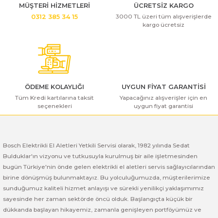
ı Yıkama Makinaları
Bosch GSB 12V-30
Bosch GSH 500
Bosch GWS 7-115
Ürün açıklamasında eksik bilgiler bulunuyor.
MÜŞTERİ HİZMETLERİ
ÜCRETSİZ KARGO
3000 TL üzeri tüm alışverişlerde
0312 385 34 15
Ürün bilgilerinde hatalar bulunuyor.
kargo ücretsiz
Kesme Makinaları
Bosch GSB 12V-35
Bosch GSH 7 VC
Bosch GWS 7-115 E
Ürün fiyatı diğer sitelerden daha pahalı.
Bu ürüne benzer farklı alternatifler olmalı.
Bosch GSB 14,4-2-LI
Bosch PBH 2100 RE
Bosch GWS 750
Bosch GSB 14,4-LI-2 Plus
Bosch PBH 3000 FRE
Bosch GWS 750 S
ÖDEME KOLAYLIĞI
UYGUN FİYAT GARANTİSİ
Tüm Kredi kartılarına taksit
Yapacağınız alışverişler için en
Bosch GSB 140-LI
Bosch PBH 3000-2 FRE
Bosch GWS 8-115
seçenekleri
uygun fiyat garantisi
Gönder
Bosch GSB 18 VE-2-LI
Bosch GWS 9-115 (Eski Model)
Bosch Elektrikli El Aletleri Yetkili Servisi olarak, 1982 yılında Sedat
Bosch GSB 18-2-LI
Bosch GWS 9-115 New
Bulduklar'ın vizyonu ve tutkusuyla kurulmuş bir aile işletmesinden
bugün Türkiye'nin önde gelen elektrikli el aletleri servis sağlayıcılarından
Bosch GSB 18-2-LI Plus
Bosch GWS 9-115 P
birine dönüşmüş bulunmaktayız. Bu yolculuğumuzda, müşterilerimize
sunduğumuz kaliteli hizmet anlayışı ve sürekli yenilikçi yaklaşımımız
Bosch GSB 180-LI
Bosch GWS 9-115 S
sayesinde her zaman sektörde öncü olduk. Başlangıçta küçük bir
dükkanda başlayan hikayemiz, zamanla genişleyen portföyümüz ve