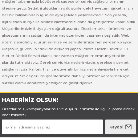
Bosch GSB 185-LI
Bosch PWS 700-115
müşteri tabanımızla büyüyerek sadece bir servis sağlayıcı olmanın
ötesine geçti. Sedat Bulduklar'ın o ilk günlerdeki heyecanı, şirketimizin
her bir çalışanında bugün de aynı şekilde yaşamaktadır. Son yıllarda,
Bosch GSB 18V-50
dijitalleşen dünya ile birlikte işletmemizi daha da genişletme kararı aldık.
Müşterilerimizin ihtiyaçları doğrultusunda, Bosch markalı ürünlerin ve
Bosch GSB 18V-60 C
aksesuarlarının satışını da internet üzerinden yapmaya başladık. Web
sitemiz aracılığıyla, ürünlerimize ve servislerimize her yerden kolayca
Bosch GSR 10,8 V-LI-2
ulaşabilir, güvenli bir şekilde alışveriş yapabilirsiniz. Bosch Elektrikli El
Aletleri Yetkili Servisi olarak, her zaman müşteri memnuniyetini ön
Bosch GSR 1080-2-LI
planda tutmaktayız. Gerek servis hizmetlerimizde, gerekse internet
satışlarımızda, kaliteli, hızlı ve güvenilir bir hizmet anlayışıyla hareket
ediyoruz. Siz değerli müşterilerimize daha iyi hizmet verebilmek için
Bosch GSR 1080-LI
sürekli olarak kendimizi yeniliyor ve geliştiriyoruz.
Bosch GSR 120-LI
HABERİNİZ OLSUN!
Bosch GSR 120-LI / 3601JG8000
Fırsatlarımız, kampanyalarımız ve duyurularımızla ile ilgili e-posta almak
ister misiniz?
Bosch GSR 12V-30
Kaydol
Bosch GSR 12V-35