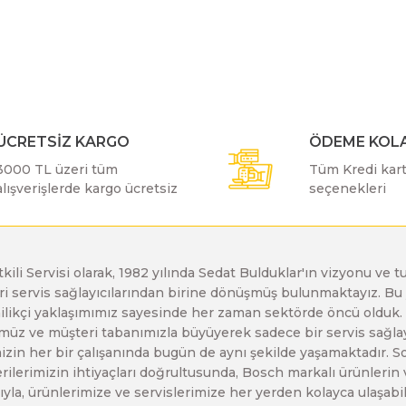
r konularda yetersiz gördüğünüz noktaları öneri formunu kullanarak taraf
Bu ürüne ilk yorumu siz yapın!
Bosch GDX 18 V-EC
Bosch GSH 11 E
Bosch GWS 24-230 JH
Yorum Yaz
Bosch GDX 18 V-LI
Bosch GSH 11 VC
Bosch GWS 26-180 H
ÜCRETSİZ KARGO
ÖDEME KOLA
3000 TL üzeri tüm
Tüm Kredi kartı
Bosch GDX 180-LI
Bosch GSH 16-28
Bosch GWS 26-180 JH
alışverişlerde kargo ücretsiz
seçenekleri
Bosch GDX 18V-200
Bosch GSH 27 ( SARI )
Bosch GWS 26-230 H
etkili Servisi olarak, 1982 yılında Sedat Bulduklar'ın vizyonu v
leri servis sağlayıcılarından birine dönüşmüş bulunmaktayız. 
Gönder
Bosch GDX 18V-200 C
Bosch GSH 27 VC
Bosch GWS 26-230 JH
enilikçi yaklaşımımız sayesinde her zaman sektörde öncü olduk
z ve müşteri tabanımızla büyüyerek sadece bir servis sağlayıc
zin her bir çalışanında bugün de aynı şekilde yaşamaktadır. Son 
Bosch GDX 18V-EC
Bosch GSH 5
Bosch GWS 30-180 B
erilerimizin ihtiyaçları doğrultusunda, Bosch markalı ürünlerin
yla, ürünlerimize ve servislerimize her yerden kolayca ulaşabilir