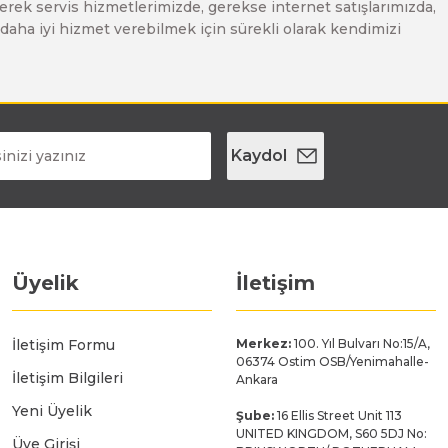
erek servis hizmetlerimizde, gerekse internet satışlarımızda,
ze daha iyi hizmet verebilmek için sürekli olarak kendimizi
Kaydol
Üyelik
İletişim
İletişim Formu
Merkez:
100. Yıl Bulvarı No:15/A,
06374 Ostim OSB/Yenimahalle-
İletişim Bilgileri
Ankara
Yeni Üyelik
Şube:
16 Ellis Street Unit 113
UNITED KINGDOM, S60 5DJ No:
Üye Girişi