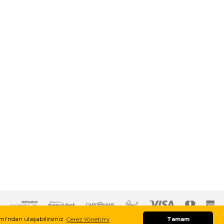
imi'ndan ulaşabilirsiniz
Çerez Yönetimi
Tamam