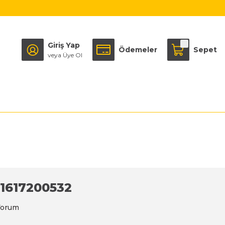
Giriş Yap
Ödemeler
Sepet
veya Üye Ol
/ 1617200532
Yorum