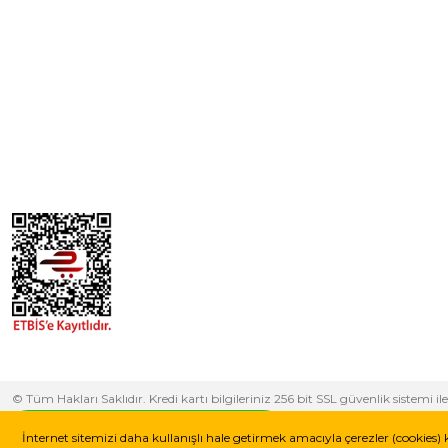
© Tüm Hakları Saklıdır. Kredi kartı bilgileriniz 256 bit SSL güvenlik sistem
yapabilirsiniz.
Whatsapp Destek Hattı
İnternet sitemizi daha kullanışlı hale getirmek amacıyla çerezler (cookies) 