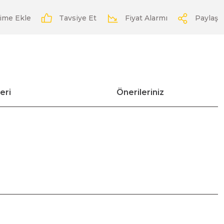
Tavsiye Et
Fiyat Alarmı
Paylaş
eri
Önerileriniz