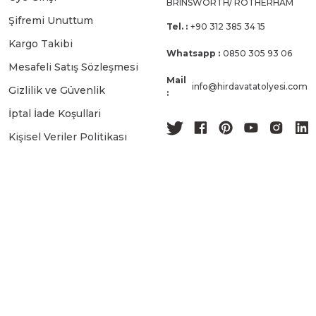
BRINSWORTH/ ROTHERHAM
Şifremi Unuttum
Tel. :
+90 312 385 34 15
Kargo Takibi
Whatsapp :
0850 305 93 06
Mesafeli Satış Sözleşmesi
Mail
info@hirdavatatolyesi.com
Gizlilik ve Güvenlik
:
İptal İade Koşullari
Kişisel Veriler Politikası