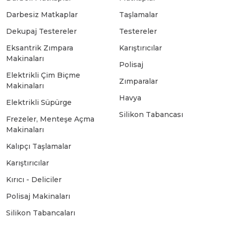
Darbesiz Matkaplar
Taşlamalar
Bosch GSB 18-2-LI
Bosch GWS 9-115 New
Dekupaj Testereler
Testereler
Eksantrik Zımpara
Karıştırıcılar
Makinaları
Bosch GSB 18-2-LI Plus
Bosch GWS 9-115 P
Polisaj
Elektrikli Çim Biçme
Zımparalar
Makinaları
Bosch GSB 180-LI
Bosch GWS 9-115 S
Havya
Elektrikli Süpürge
Silikon Tabancası
Frezeler, Menteşe Açma
Bosch GSB 185-LI
Bosch PWS 700-115
Makinaları
Kalıpçı Taşlamalar
Bosch GSB 18V-50
Karıştırıcılar
Kırıcı - Deliciler
Bosch GSB 18V-60 C
Polisaj Makinaları
Silikon Tabancaları