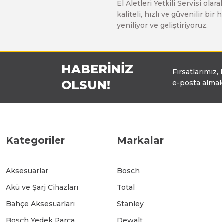
El Aletleri Yetkili Servisi o
Üfleyici
kaliteli, hızlı ve güvenilir b
yeniliyor ve geliştiriyoruz.
Yüksek Basınçlı Yıkama Makinaları
HABERİNİZ
Fırsatlarımız,
Zincirli Ağaç Kesme Makinaları
OLSUN!
e-posta almak
Kategoriler
Markalar
Aksesuarlar
Bosch
Akü ve Şarj Cihazları
Total
Bahçe Aksesuarları
Stanley
Bosch Yedek Parça
Dewalt