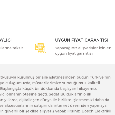
ımıza iletebilirsiniz.
YLIĞI
UYGUN FİYAT GARANTİSİ
larına taksit
Yapacağınız alışverişler için en
uygun fiyat garantisi
e tutkusuyla kurulmuş bir aile işletmesinden bugün Türkiye'nin
Bu yolculuğumuzda, müşterilerimize sunduğumuz kaliteli
. Başlangıçta küçük bir dükkanda başlayan hikayemiz,
ı olmanın ötesine geçti. Sedat Bulduklar'ın o ilk
yıllarda, dijitalleşen dünya ile birlikte işletmemizi daha da
 ve aksesuarlarının satışını da internet üzerinden yapmaya
, güvenli bir şekilde alışveriş yapabilirsiniz. Bosch Elektrikli