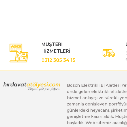
Bu ürünün fiyat bilgisi, resim, ürün açıklamalarında ve diğe
Görüş ve önerileriniz için teşekkür ederiz.
Polisaj Makinaları
Ürün resmi kalitesiz, bozuk veya görüntülenemiyor.
Ürün açıklamasında eksik bilgiler bulunuyor.
Sıcak Hava Tabancaları
Ürün bilgilerinde hatalar bulunuyor.
MÜŞTERİ
Ürün fiyatı diğer sitelerden daha pahalı.
HİZMETLERİ
Bu ürüne benzer farklı alternatifler olmalı.
Silikon Tabancaları
0312 385 34 15
Somun Sıkma Makinaları
Bosch Elektrikli El Aletleri Y
önde gelen elektrikli el alet
Taşlama Makinaları
hizmet anlayışı ve sürekli y
zamanla genişleyen portföyümü
günlerdeki heyecanı, şirketimi
Titreşimli Zımpara Makinaları
genişletme kararı aldık. Müşt
başladık. Web sitemiz aracılığı