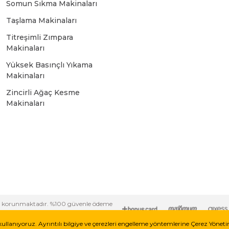
Somun Sıkma Makinaları
Bosch GSR 10,8 V-LI-2
Taşlama Makinaları
Titreşimli Zımpara
Bosch GSR 1080-2-LI
Makinaları
Yüksek Basınçlı Yıkama
Bosch GSR 1080-LI
Makinaları
Zincirli Ağaç Kesme
Makinaları
Bosch GSR 120-LI
Bosch GSR 120-LI / 3601JG8000
Bosch GSR 12V-30
i ile korunmaktadır. %100 güvenle ödeme
Bosch GSR 12V-35
kullanıyoruz. Ayrıntılı bilgiye ve çerezleri engelleme yöntemlerine Çerez Yönet