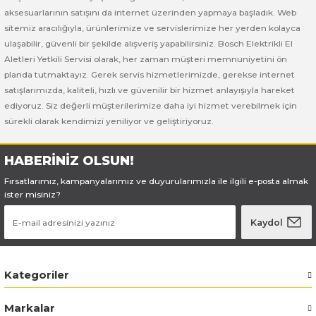
Bosch GSB 185-LI
Bosch PWS 700-115
aksesuarlarının satışını da internet üzerinden yapmaya başladık. Web
sitemiz aracılığıyla, ürünlerimize ve servislerimize her yerden kolayca
Bosch GSB 18V-50
ulaşabilir, güvenli bir şekilde alışveriş yapabilirsiniz. Bosch Elektrikli El
Aletleri Yetkili Servisi olarak, her zaman müşteri memnuniyetini ön
Bosch GSB 18V-60 C
planda tutmaktayız. Gerek servis hizmetlerimizde, gerekse internet
satışlarımızda, kaliteli, hızlı ve güvenilir bir hizmet anlayışıyla hareket
ediyoruz. Siz değerli müşterilerimize daha iyi hizmet verebilmek için
Bosch GSR 10,8 V-LI-2
sürekli olarak kendimizi yeniliyor ve geliştiriyoruz.
Bosch GSR 1080-2-LI
HABERİNİZ OLSUN!
Bosch GSR 1080-LI
Fırsatlarımız, kampanyalarımız ve duyurularımızla ile ilgili e-posta almak
ister misiniz?
Bosch GSR 120-LI
Kaydol
Bosch GSR 120-LI / 3601JG8000
Kategoriler
Bosch GSR 12V-30
Markalar
Bosch GSR 12V-35