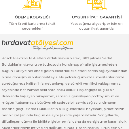
ı Yıkama Makinaları
Bosch GSB 12V-30
Bosch GSH 500
Bosch GWS 7-115
Kesme Makinaları
Bosch GSB 12V-35
Bosch GSH 7 VC
Bosch GWS 7-115 E
ÖDEME KOLAYLIĞI
UYGUN FİYAT GARANTİSİ
Tüm Kredi kartılarına taksit
Yapacağınız alışverişler için en
seçenekleri
uygun fiyat garantisi
Gönder
Bosch GSB 14,4-2-LI
Bosch PBH 2100 RE
Bosch GWS 750
Bosch GSB 14,4-LI-2 Plus
Bosch PBH 3000 FRE
Bosch GWS 750 S
Bosch Elektrikli El Aletleri Yetkili Servisi olarak, 1982 yılında Sedat
Bosch GSB 140-LI
Bosch PBH 3000-2 FRE
Bosch GWS 8-115
Bulduklar'ın vizyonu ve tutkusuyla kurulmuş bir aile işletmesinden
bugün Türkiye'nin önde gelen elektrikli el aletleri servis sağlayıcılarından
Bosch GSB 18 VE-2-LI
Bosch GWS 9-115 (Eski Model)
birine dönüşmüş bulunmaktayız. Bu yolculuğumuzda, müşterilerimize
sunduğumuz kaliteli hizmet anlayışı ve sürekli yenilikçi yaklaşımımız
Bosch GSB 18-2-LI
Bosch GWS 9-115 New
sayesinde her zaman sektörde öncü olduk. Başlangıçta küçük bir
dükkanda başlayan hikayemiz, zamanla genişleyen portföyümüz ve
Bosch GSB 18-2-LI Plus
Bosch GWS 9-115 P
müşteri tabanımızla büyüyerek sadece bir servis sağlayıcı olmanın
ötesine geçti. Sedat Bulduklar'ın o ilk günlerdeki heyecanı, şirketimizin
her bir çalışanında bugün de aynı şekilde yaşamaktadır. Son yıllarda,
Bosch GSB 180-LI
Bosch GWS 9-115 S
dijitalleşen dünya ile birlikte işletmemizi daha da genişletme kararı aldık.
Müşterilerimizin ihtiyaçları doğrultusunda, Bosch markalı ürünlerin ve