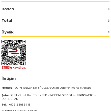
Bosch
Bosch GSR 14,4-2-LI
Total
Bosch GSR 14,4-2-LI Plus
Üyelik
Bosch GSR 140-LI
Bosch GSR 1440-LI
Bosch GSR 18 V-EC
Bosch GSR 18 V-LI
İletişim
Bosch GSR 18 VE-2-LI
Merkez:
100. Yıl Bulvarı No:15/A, 06374 Ostim OSB/Yenimahalle-Ankara
Şube:
16 Ellis Street Unit 113 UNITED KINGDOM, S60 5DJ No: BRINSWORTH/
Bosch GSR 18-2-LI
ROTHERHAM
Tel. :
+90 312 385 34 15
Bosch GSR 18-2-LI Plus
Whatsapp :
0850 305 93 06