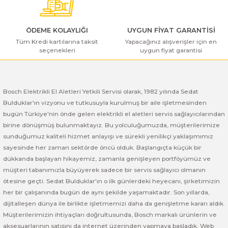
ı Yıkama Makinaları
Bosch GSB 12V-30
Bosch GSH 500
Bosch GWS 7-115
Kesme Makinaları
Bosch GSB 12V-35
Bosch GSH 7 VC
Bosch GWS 7-115 E
ÖDEME KOLAYLIĞI
UYGUN FİYAT GARANTİSİ
Tüm Kredi kartılarına taksit
Yapacağınız alışverişler için en
seçenekleri
uygun fiyat garantisi
Gönder
Bosch GSB 14,4-2-LI
Bosch PBH 2100 RE
Bosch GWS 750
Bosch GSB 14,4-LI-2 Plus
Bosch PBH 3000 FRE
Bosch GWS 750 S
Bosch Elektrikli El Aletleri Yetkili Servisi olarak, 1982 yılında Sedat
Bulduklar'ın vizyonu ve tutkusuyla kurulmuş bir aile işletmesinden
Bosch GSB 140-LI
Bosch PBH 3000-2 FRE
Bosch GWS 8-115
bugün Türkiye'nin önde gelen elektrikli el aletleri servis sağlayıcılarından
birine dönüşmüş bulunmaktayız. Bu yolculuğumuzda, müşterilerimize
Bosch GSB 18 VE-2-LI
Bosch GWS 9-115 (Eski Model)
sunduğumuz kaliteli hizmet anlayışı ve sürekli yenilikçi yaklaşımımız
sayesinde her zaman sektörde öncü olduk. Başlangıçta küçük bir
Bosch GSB 18-2-LI
Bosch GWS 9-115 New
dükkanda başlayan hikayemiz, zamanla genişleyen portföyümüz ve
müşteri tabanımızla büyüyerek sadece bir servis sağlayıcı olmanın
Bosch GSB 18-2-LI Plus
Bosch GWS 9-115 P
ötesine geçti. Sedat Bulduklar'ın o ilk günlerdeki heyecanı, şirketimizin
her bir çalışanında bugün de aynı şekilde yaşamaktadır. Son yıllarda,
dijitalleşen dünya ile birlikte işletmemizi daha da genişletme kararı aldık.
Bosch GSB 180-LI
Bosch GWS 9-115 S
Müşterilerimizin ihtiyaçları doğrultusunda, Bosch markalı ürünlerin ve
aksesuarlarının satışını da internet üzerinden yapmaya başladık. Web