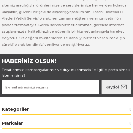
Bosch GSB 185-LI
Bosch PWS 700-115
sitemiz aracılığıyla, ürünlerimize ve servislerimize her yerden kolayca
ulaşabilir, güvenli bir şekilde alışveriş yapabilirsiniz. Bosch Elektrikli El
Bosch GSB 18V-50
Aletleri Yetkili Servisi olarak, her zaman müşteri memnuniyetini ön
planda tutmaktayız. Gerek servis hizmetlerimizde, gerekse internet
Bosch GSB 18V-60 C
satışlarımızda, kaliteli, hızlı ve güvenilir bir hizmet anlayışıyla hareket
ediyoruz. Siz değerli müşterilerimize daha iyi hizmet verebilmek için
sürekli olarak kendimizi yeniliyor ve geliştiriyoruz.
Bosch GSR 10,8 V-LI-2
Bosch GSR 1080-2-LI
HABERİNİZ OLSUN!
Fırsatlarımız, kampanyalarımız ve duyurularımızla ile ilgili e-posta almak
Bosch GSR 1080-LI
ister misiniz?
Kaydol
Bosch GSR 120-LI
Bosch GSR 120-LI / 3601JG8000
Kategoriler
Bosch GSR 12V-30
Markalar
Bosch GSR 12V-35