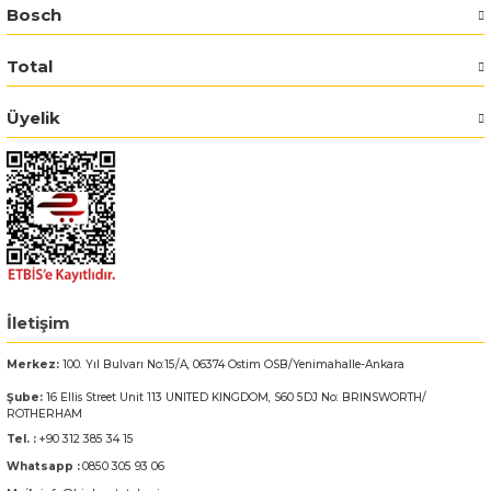
Bosch
Bosch GSR 14,4-2-LI
Total
Bosch GSR 14,4-2-LI Plus
Üyelik
Bosch GSR 140-LI
Bosch GSR 1440-LI
Bosch GSR 18 V-EC
Bosch GSR 18 V-LI
İletişim
Merkez:
100. Yıl Bulvarı No:15/A, 06374 Ostim OSB/Yenimahalle-Ankara
Bosch GSR 18 VE-2-LI
Şube:
16 Ellis Street Unit 113 UNITED KINGDOM, S60 5DJ No: BRINSWORTH/
ROTHERHAM
Bosch GSR 18-2-LI
Tel. :
+90 312 385 34 15
Whatsapp :
0850 305 93 06
Bosch GSR 18-2-LI Plus