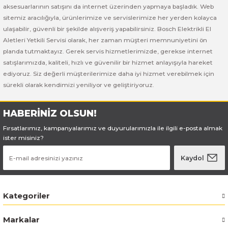
Bosch GSB 185-LI
Bosch PWS 700-115
aksesuarlarının satışını da internet üzerinden yapmaya başladık. Web
sitemiz aracılığıyla, ürünlerimize ve servislerimize her yerden kolayca
Bosch GSB 18V-50
ulaşabilir, güvenli bir şekilde alışveriş yapabilirsiniz. Bosch Elektrikli El
Aletleri Yetkili Servisi olarak, her zaman müşteri memnuniyetini ön
planda tutmaktayız. Gerek servis hizmetlerimizde, gerekse internet
Bosch GSB 18V-60 C
satışlarımızda, kaliteli, hızlı ve güvenilir bir hizmet anlayışıyla hareket
ediyoruz. Siz değerli müşterilerimize daha iyi hizmet verebilmek için
Bosch GSR 10,8 V-LI-2
sürekli olarak kendimizi yeniliyor ve geliştiriyoruz.
Bosch GSR 1080-2-LI
HABERİNİZ OLSUN!
Bosch GSR 1080-LI
Fırsatlarımız, kampanyalarımız ve duyurularımızla ile ilgili e-posta almak
ister misiniz?
Bosch GSR 120-LI
Kaydol
Bosch GSR 120-LI / 3601JG8000
Kategoriler
Bosch GSR 12V-30
Markalar
Bosch GSR 12V-35