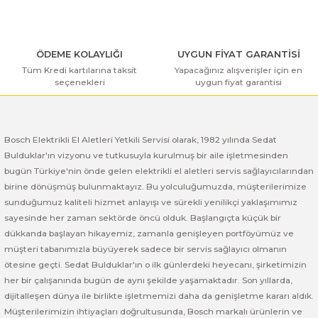
ı Yıkama Makinaları
Bosch GSB 12V-30
Bosch GSH 500
Bosch GWS 7-115
Kesme Makinaları
Bosch GSB 12V-35
Bosch GSH 7 VC
Bosch GWS 7-115 E
ÖDEME KOLAYLIĞI
UYGUN FİYAT GARANTİSİ
Tüm Kredi kartılarına taksit
Yapacağınız alışverişler için en
Bosch GSB 14,4-2-LI
Bosch PBH 2100 RE
Bosch GWS 750
seçenekleri
uygun fiyat garantisi
Gönder
Bosch GSB 14,4-LI-2 Plus
Bosch PBH 3000 FRE
Bosch GWS 750 S
Bosch Elektrikli El Aletleri Yetkili Servisi olarak, 1982 yılında Sedat
Bosch GSB 140-LI
Bosch PBH 3000-2 FRE
Bosch GWS 8-115
Bulduklar'ın vizyonu ve tutkusuyla kurulmuş bir aile işletmesinden
bugün Türkiye'nin önde gelen elektrikli el aletleri servis sağlayıcılarından
Bosch GSB 18 VE-2-LI
Bosch GWS 9-115 (Eski Model)
birine dönüşmüş bulunmaktayız. Bu yolculuğumuzda, müşterilerimize
sunduğumuz kaliteli hizmet anlayışı ve sürekli yenilikçi yaklaşımımız
Bosch GSB 18-2-LI
Bosch GWS 9-115 New
sayesinde her zaman sektörde öncü olduk. Başlangıçta küçük bir
dükkanda başlayan hikayemiz, zamanla genişleyen portföyümüz ve
müşteri tabanımızla büyüyerek sadece bir servis sağlayıcı olmanın
Bosch GSB 18-2-LI Plus
Bosch GWS 9-115 P
ötesine geçti. Sedat Bulduklar'ın o ilk günlerdeki heyecanı, şirketimizin
her bir çalışanında bugün de aynı şekilde yaşamaktadır. Son yıllarda,
Bosch GSB 180-LI
Bosch GWS 9-115 S
dijitalleşen dünya ile birlikte işletmemizi daha da genişletme kararı aldık.
Müşterilerimizin ihtiyaçları doğrultusunda, Bosch markalı ürünlerin ve