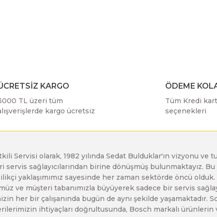
r konularda yetersiz gördüğünüz noktaları öneri formunu kullanarak taraf
Bosch GDX 18 V-EC
Bosch GSH 11 E
Bosch GWS 24-230 JH
Bu ürüne ilk yorumu siz yapın!
Yorum Yaz
Bosch GDX 18 V-LI
Bosch GSH 11 VC
Bosch GWS 26-180 H
ÜCRETSİZ KARGO
ÖDEME KOLA
Bosch GDX 180-LI
Bosch GSH 16-28
Bosch GWS 26-180 JH
3000 TL üzeri tüm
Tüm Kredi kartı
alışverişlerde kargo ücretsiz
seçenekleri
Bosch GDX 18V-200
Bosch GSH 27 ( SARI )
Bosch GWS 26-230 H
etkili Servisi olarak, 1982 yılında Sedat Bulduklar'ın vizyonu v
Bosch GDX 18V-200 C
Bosch GSH 27 VC
Bosch GWS 26-230 JH
leri servis sağlayıcılarından birine dönüşmüş bulunmaktayız. 
Gönder
enilikçi yaklaşımımız sayesinde her zaman sektörde öncü olduk
z ve müşteri tabanımızla büyüyerek sadece bir servis sağlayıc
Bosch GDX 18V-EC
Bosch GSH 5
Bosch GWS 30-180 B
zin her bir çalışanında bugün de aynı şekilde yaşamaktadır. Son 
erilerimizin ihtiyaçları doğrultusunda, Bosch markalı ürünlerin