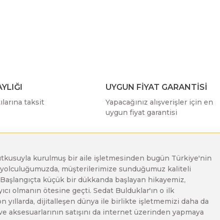
ımıza iletebilirsiniz.
YLIĞI
UYGUN FİYAT GARANTİSİ
larına taksit
Yapacağınız alışverişler için en
uygun fiyat garantisi
e tutkusuyla kurulmuş bir aile işletmesinden bugün Türkiye'nin
Bu yolculuğumuzda, müşterilerimize sunduğumuz kaliteli
. Başlangıçta küçük bir dükkanda başlayan hikayemiz,
ı olmanın ötesine geçti. Sedat Bulduklar'ın o ilk
yıllarda, dijitalleşen dünya ile birlikte işletmemizi daha da
 ve aksesuarlarının satışını da internet üzerinden yapmaya