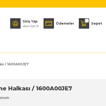
Giriş Yap
Ödemeler
Sepet
veya Üye Ol
ası / 1600A00JE7
e Halkası / 1600A00JE7
Yorum