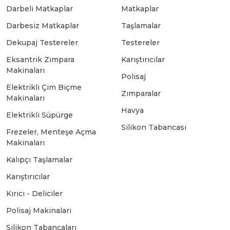
Darbeli Matkaplar
Matkaplar
Bosch GSB 18-2-LI
Bosch GWS 9-115 New
Darbesiz Matkaplar
Taşlamalar
Dekupaj Testereler
Testereler
Eksantrik Zımpara
Karıştırıcılar
Bosch GSB 18-2-LI Plus
Bosch GWS 9-115 P
Makinaları
Polisaj
Elektrikli Çim Biçme
Zımparalar
Bosch GSB 180-LI
Bosch GWS 9-115 S
Makinaları
Havya
Elektrikli Süpürge
Silikon Tabancası
Bosch GSB 185-LI
Bosch PWS 700-115
Frezeler, Menteşe Açma
Makinaları
Kalıpçı Taşlamalar
Bosch GSB 18V-50
Karıştırıcılar
Kırıcı - Deliciler
Bosch GSB 18V-60 C
Polisaj Makinaları
Silikon Tabancaları