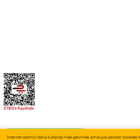
© Tüm Hakları Saklıdır. Kredi kartı bilgileriniz 256 bit SSL güvenlik sistemi
Whatsapp Destek Hattı
İnternet sitemizi daha kullanışlı hale getirmek amacıyla çerezler (cookies) 