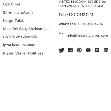
UNITED KINGDOM, S60 5DJ No:
Üye Girişi
BRINSWORTH/ ROTHERHAM
Şifremi Unuttum
Tel. :
+90 312 385 34 15
Kargo Takibi
Whatsapp :
0850 305 93 06
Mesafeli Satış Sözleşmesi
Mail
info@hirdavatatolyesi.com
Gizlilik ve Güvenlik
:
İptal İade Koşullari
Kişisel Veriler Politikası