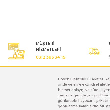
Bu ürünün fiyat bilgisi, resim, ürün açıklamalarında ve diğe
Görüş ve önerileriniz için teşekkür ederiz.
Polisaj Makinaları
Ürün resmi kalitesiz, bozuk veya görüntülenemiyor.
Sıcak Hava Tabancaları
Ürün açıklamasında eksik bilgiler bulunuyor.
Ürün bilgilerinde hatalar bulunuyor.
MÜŞTERİ
Ürün fiyatı diğer sitelerden daha pahalı.
Silikon Tabancaları
HİZMETLERİ
Bu ürüne benzer farklı alternatifler olmalı.
0312 385 34 15
Somun Sıkma Makinaları
Bosch Elektrikli El Aletleri Y
Taşlama Makinaları
önde gelen elektrikli el alet
hizmet anlayışı ve sürekli y
zamanla genişleyen portföyümü
Titreşimli Zımpara Makinaları
günlerdeki heyecanı, şirketimi
genişletme kararı aldık. Müşt