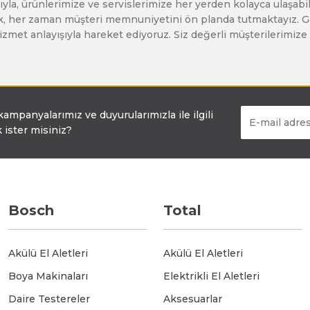
yla, ürünlerimize ve servislerimize her yerden kolayca ulaşabilir
Bosch GO
Bosch GSH 5 CE
Bosch GWS 6-115 (Eski Model)
larak, her zaman müşteri memnuniyetini ön planda tutmaktayız. G
ir hizmet anlayışıyla hareket ediyoruz. Siz değerli müşterilerimi
Bosch GSB 12V-30
Bosch GSH 500
Bosch GWS 7-115
Bosch GSB 12V-35
Bosch GSH 7 VC
Bosch GWS 7-115 E
 kampanyalarımız ve duyurularımızla ile ilgili
 ister misiniz?
Bosch GSB 14,4-2-LI
Bosch PBH 2100 RE
Bosch GWS 750
Bosch GSB 14,4-LI-2 Plus
Bosch PBH 3000 FRE
Bosch GWS 750 S
Bosch
Total
Bosch GSB 140-LI
Bosch PBH 3000-2 FRE
Bosch GWS 8-115
Akülü El Aletleri
Akülü El Aletleri
Boya Makinaları
Elektrikli El Aletleri
Bosch GSB 18 VE-2-LI
Bosch GWS 9-115 (Eski Model)
Daire Testereler
Aksesuarlar