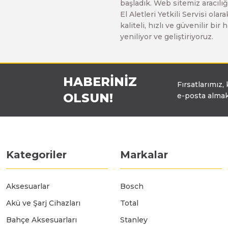
başladık. Web sitemiz aracılığı
Üfleyici
El Aletleri Yetkili Servisi o
kaliteli, hızlı ve güvenilir b
yeniliyor ve geliştiriyoruz.
Yüksek Basınçlı Yıkama Makinaları
HABERİNİZ
Zincirli Ağaç Kesme Makinaları
Fırsatlarımız,
OLSUN!
e-posta almak
Kategoriler
Markalar
Aksesuarlar
Bosch
Akü ve Şarj Cihazları
Total
Bahçe Aksesuarları
Stanley