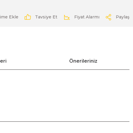
Tavsiye Et
Fiyat Alarmı
Paylaş
eri
Önerileriniz