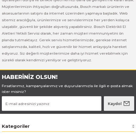
Bosch GSB 185-LI
Bosch PWS 700-115
Müşterilerimizin ihtiyaçları doğrultusunda, Bosch markalı ürünlerin ve
aksesuarlarının satışını da internet üzerinden yapmaya başladık. Web
Bosch GSB 18V-50
sitemiz aracılığıyla, ürünlerimize ve servislerimize her yerden kolayca
ulaşabilir, güvenli bir şekilde alışveriş yapabilirsiniz. Bosch Elektrikli El
Bosch GSB 18V-60 C
Aletleri Yetkili Servisi olarak, her zaman müşteri memnuniyetini ön
planda tutmaktayız. Gerek servis hizmetlerimizde, gerekse internet
Bosch GSR 10,8 V-LI-2
satışlarımızda, kaliteli, hızlı ve güvenilir bir hizmet anlayışıyla hareket
ediyoruz. Siz değerli müşterilerimize daha iyi hizmet verebilmek için
sürekli olarak kendimizi yeniliyor ve geliştiriyoruz.
Bosch GSR 1080-2-LI
Bosch GSR 1080-LI
HABERİNİZ OLSUN!
Fırsatlarımız, kampanyalarımız ve duyurularımızla ile ilgili e-posta almak
Bosch GSR 120-LI
ister misiniz?
Kaydol
Bosch GSR 120-LI / 3601JG8000
Bosch GSR 12V-30
Kategoriler
Bosch GSR 12V-35