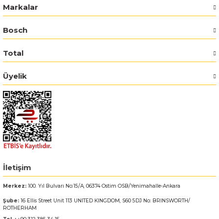
Markalar
Bosch GSR 14,4-2-LI
Bosch
Bosch GSR 14,4-2-LI Plus
Total
Bosch GSR 140-LI
Üyelik
Bosch GSR 1440-LI
Bosch GSR 18 V-EC
Bosch GSR 18 V-LI
Bosch GSR 18 VE-2-LI
İletişim
Merkez:
100. Yıl Bulvarı No:15/A, 06374 Ostim OSB/Yenimahalle-Ankara
Bosch GSR 18-2-LI
Şube:
16 Ellis Street Unit 113 UNITED KINGDOM, S60 5DJ No: BRINSWORTH/
ROTHERHAM
Bosch GSR 18-2-LI Plus