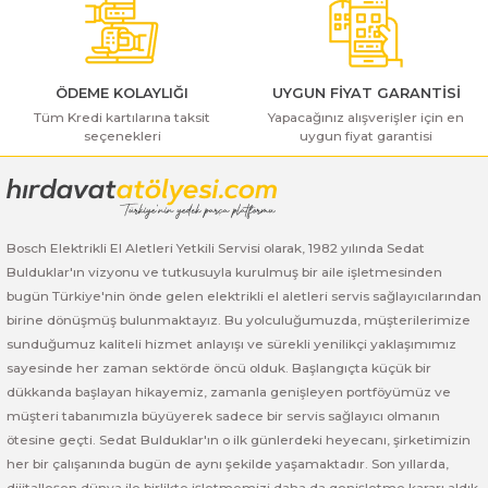
Bu ürüne benzer farklı alternatifler olmalı.
ı Yıkama Makinaları
Bosch GSB 12V-30
Bosch GSH 500
Bosch GWS 7-115
Kesme Makinaları
Bosch GSB 12V-35
Bosch GSH 7 VC
Bosch GWS 7-115 E
ÖDEME KOLAYLIĞI
UYGUN FİYAT GARANTİSİ
Tüm Kredi kartılarına taksit
Bosch GSB 14,4-2-LI
Bosch PBH 2100 RE
Bosch GWS 750
Yapacağınız alışverişler için en
seçenekleri
uygun fiyat garantisi
Gönder
Bosch GSB 14,4-LI-2 Plus
Bosch PBH 3000 FRE
Bosch GWS 750 S
Bosch GSB 140-LI
Bosch PBH 3000-2 FRE
Bosch GWS 8-115
Bosch Elektrikli El Aletleri Yetkili Servisi olarak, 1982 yılında Sedat
Bulduklar'ın vizyonu ve tutkusuyla kurulmuş bir aile işletmesinden
Bosch GSB 18 VE-2-LI
Bosch GWS 9-115 (Eski Model)
bugün Türkiye'nin önde gelen elektrikli el aletleri servis sağlayıcılarından
birine dönüşmüş bulunmaktayız. Bu yolculuğumuzda, müşterilerimize
Bosch GSB 18-2-LI
Bosch GWS 9-115 New
sunduğumuz kaliteli hizmet anlayışı ve sürekli yenilikçi yaklaşımımız
sayesinde her zaman sektörde öncü olduk. Başlangıçta küçük bir
Bosch GSB 18-2-LI Plus
Bosch GWS 9-115 P
dükkanda başlayan hikayemiz, zamanla genişleyen portföyümüz ve
müşteri tabanımızla büyüyerek sadece bir servis sağlayıcı olmanın
Bosch GSB 180-LI
Bosch GWS 9-115 S
ötesine geçti. Sedat Bulduklar'ın o ilk günlerdeki heyecanı, şirketimizin
her bir çalışanında bugün de aynı şekilde yaşamaktadır. Son yıllarda,
dijitalleşen dünya ile birlikte işletmemizi daha da genişletme kararı aldık.