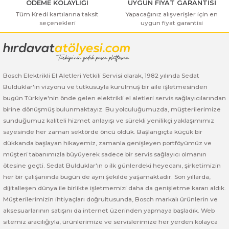
ÖDEME KOLAYLIĞI
UYGUN FİYAT GARANTİSİ
ı Yıkama Makinaları
Bosch GSB 12V-30
Bosch GSH 500
Bosch GWS 7-115
Tüm Kredi kartılarına taksit
Yapacağınız alışverişler için en
seçenekleri
uygun fiyat garantisi
Gönder
Kesme Makinaları
Bosch GSB 12V-35
Bosch GSH 7 VC
Bosch GWS 7-115 E
Bosch GSB 14,4-2-LI
Bosch PBH 2100 RE
Bosch GWS 750
Bosch Elektrikli El Aletleri Yetkili Servisi olarak, 1982 yılında Sedat
Bosch GSB 14,4-LI-2 Plus
Bosch PBH 3000 FRE
Bosch GWS 750 S
Bulduklar'ın vizyonu ve tutkusuyla kurulmuş bir aile işletmesinden
bugün Türkiye'nin önde gelen elektrikli el aletleri servis sağlayıcılarından
Bosch GSB 140-LI
Bosch PBH 3000-2 FRE
Bosch GWS 8-115
birine dönüşmüş bulunmaktayız. Bu yolculuğumuzda, müşterilerimize
sunduğumuz kaliteli hizmet anlayışı ve sürekli yenilikçi yaklaşımımız
Bosch GSB 18 VE-2-LI
Bosch GWS 9-115 (Eski Model)
sayesinde her zaman sektörde öncü olduk. Başlangıçta küçük bir
dükkanda başlayan hikayemiz, zamanla genişleyen portföyümüz ve
müşteri tabanımızla büyüyerek sadece bir servis sağlayıcı olmanın
Bosch GSB 18-2-LI
Bosch GWS 9-115 New
ötesine geçti. Sedat Bulduklar'ın o ilk günlerdeki heyecanı, şirketimizin
her bir çalışanında bugün de aynı şekilde yaşamaktadır. Son yıllarda,
Bosch GSB 18-2-LI Plus
Bosch GWS 9-115 P
dijitalleşen dünya ile birlikte işletmemizi daha da genişletme kararı aldık.
Müşterilerimizin ihtiyaçları doğrultusunda, Bosch markalı ürünlerin ve
Bosch GSB 180-LI
Bosch GWS 9-115 S
aksesuarlarının satışını da internet üzerinden yapmaya başladık. Web
sitemiz aracılığıyla, ürünlerimize ve servislerimize her yerden kolayca