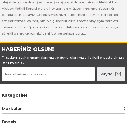
Bosch GSB 185-LI
Bosch PWS 700-115
ulaşabilir, güvenli bir şekilde alışveriş yapabilirsiniz. Bosch Elektrikli El
Aletleri Yetkili Servisi olarak, her zaman müşteri memnuniyetini ön
planda tutmaktayız. Gerek servis hizmetlerimizde, gerekse internet
Bosch GSB 18V-50
satışlarımızda, kaliteli, hızlı ve güvenilir bir hizmet anlayışıyla hareket
ediyoruz. Siz değerli müşterilerimize daha iyi hizmet verebilmek için
Bosch GSB 18V-60 C
sürekli olarak kendimizi yeniliyor ve geliştiriyoruz.
Bosch GSR 10,8 V-LI-2
HABERİNİZ OLSUN!
Bosch GSR 1080-2-LI
Fırsatlarımız, kampanyalarımız ve duyurularımızla ile ilgili e-posta almak
ister misiniz?
Bosch GSR 1080-LI
Kaydol
Bosch GSR 120-LI
Kategoriler
Bosch GSR 120-LI / 3601JG8000
Markalar
Bosch GSR 12V-30
Bosch
Bosch GSR 12V-35