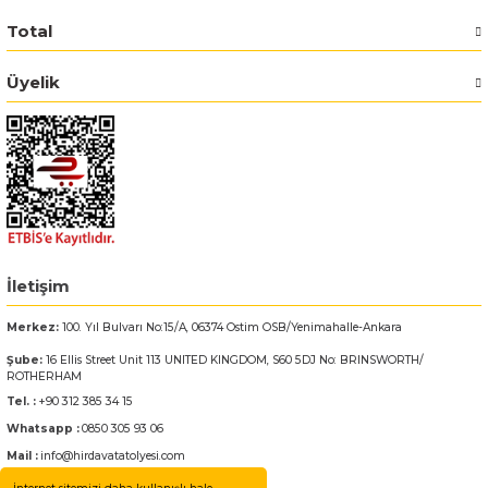
Total
Bosch GSR 14,4-2-LI
Üyelik
Bosch GSR 14,4-2-LI Plus
Bosch GSR 140-LI
Bosch GSR 1440-LI
Bosch GSR 18 V-EC
İletişim
Bosch GSR 18 V-LI
Merkez:
100. Yıl Bulvarı No:15/A, 06374 Ostim OSB/Yenimahalle-Ankara
Şube:
16 Ellis Street Unit 113 UNITED KINGDOM, S60 5DJ No: BRINSWORTH/
Bosch GSR 18 VE-2-LI
ROTHERHAM
Tel. :
+90 312 385 34 15
Bosch GSR 18-2-LI
Whatsapp :
0850 305 93 06
Mail :
info@hirdavatatolyesi.com
Bosch GSR 18-2-LI Plus