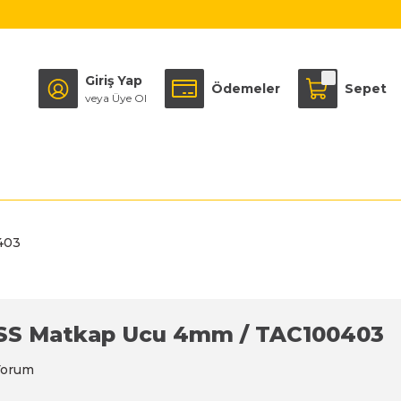
Giriş Yap
Ödemeler
Sepet
veya Üye Ol
403
HSS Matkap Ucu 4mm / TAC100403
Yorum