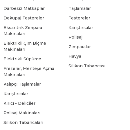
Darbesiz Matkaplar
Taşlamalar
Bosch GSB 18-2-LI
Bosch GWS 9-115 New
Dekupaj Testereler
Testereler
Eksantrik Zımpara
Karıştırıcılar
Makinaları
Bosch GSB 18-2-LI Plus
Bosch GWS 9-115 P
Polisaj
Elektrikli Çim Biçme
Zımparalar
Makinaları
Bosch GSB 180-LI
Bosch GWS 9-115 S
Havya
Elektrikli Süpürge
Silikon Tabancası
Frezeler, Menteşe Açma
Bosch GSB 185-LI
Bosch PWS 700-115
Makinaları
Kalıpçı Taşlamalar
Bosch GSB 18V-50
Karıştırıcılar
Kırıcı - Deliciler
Bosch GSB 18V-60 C
Polisaj Makinaları
Silikon Tabancaları