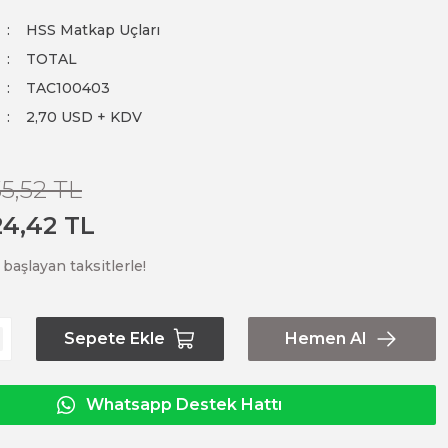
HSS Matkap Uçları
TOTAL
TAC100403
2,70 USD + KDV
55,52 TL
24,42 TL
başlayan taksitlerle!
Sepete Ekle
Hemen Al
Whatsapp Destek Hattı