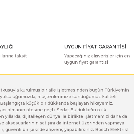
ımıza iletebilirsiniz.
YLIĞI
UYGUN FİYAT GARANTİSİ
larına taksit
Yapacağınız alışverişler için en
uygun fiyat garantisi
e tutkusuyla kurulmuş bir aile işletmesinden bugün Türkiye'nin
Bu yolculuğumuzda, müşterilerimize sunduğumuz kaliteli
. Başlangıçta küçük bir dükkanda başlayan hikayemiz,
ı olmanın ötesine geçti. Sedat Bulduklar'ın o ilk
yıllarda, dijitalleşen dünya ile birlikte işletmemizi daha da
 ve aksesuarlarının satışını da internet üzerinden yapmaya
, güvenli bir şekilde alışveriş yapabilirsiniz. Bosch Elektrikli