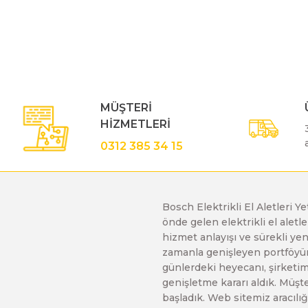
Bu ürünün fiyat bilgisi, resim, ürün açıklamalarında ve diğe
Görüş ve önerileriniz için teşekkür ederiz.
Polisaj Makinaları
Ürün resmi kalitesiz, bozuk veya görüntülenemiyor.
Ürün açıklamasında eksik bilgiler bulunuyor.
Sıcak Hava Tabancaları
Ürün bilgilerinde hatalar bulunuyor.
MÜŞTERİ
Ürün fiyatı diğer sitelerden daha pahalı.
HİZMETLERİ
Bu ürüne benzer farklı alternatifler olmalı.
Silikon Tabancaları
0312 385 34 15
Somun Sıkma Makinaları
Bosch Elektrikli El Aletleri Y
önde gelen elektrikli el alet
Taşlama Makinaları
hizmet anlayışı ve sürekli y
zamanla genişleyen portföyümü
günlerdeki heyecanı, şirketimi
Titreşimli Zımpara Makinaları
genişletme kararı aldık. Müşt
başladık. Web sitemiz aracılığı