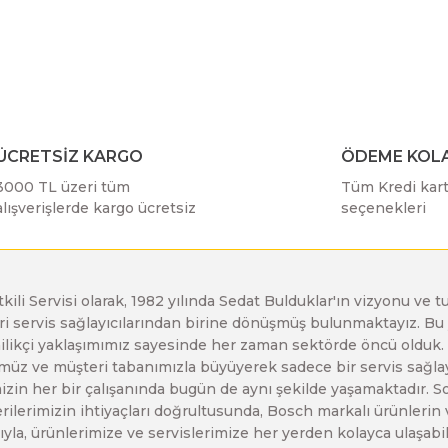
r konularda yetersiz gördüğünüz noktaları öneri formunu kullanarak taraf
Bu ürüne ilk yorumu siz yapın!
Bosch GDX 18 V-EC
Bosch GSH 11 E
Bosch GWS 24-230 JH
Yorum Yaz
Bosch GDX 18 V-LI
Bosch GSH 11 VC
Bosch GWS 26-180 H
ÜCRETSİZ KARGO
ÖDEME KOLA
3000 TL üzeri tüm
Tüm Kredi kartı
Bosch GDX 180-LI
Bosch GSH 16-28
Bosch GWS 26-180 JH
alışverişlerde kargo ücretsiz
seçenekleri
Bosch GDX 18V-200
Bosch GSH 27 ( SARI )
Bosch GWS 26-230 H
etkili Servisi olarak, 1982 yılında Sedat Bulduklar'ın vizyonu v
leri servis sağlayıcılarından birine dönüşmüş bulunmaktayız. 
Gönder
Bosch GDX 18V-200 C
Bosch GSH 27 VC
Bosch GWS 26-230 JH
enilikçi yaklaşımımız sayesinde her zaman sektörde öncü olduk
z ve müşteri tabanımızla büyüyerek sadece bir servis sağlayıc
zin her bir çalışanında bugün de aynı şekilde yaşamaktadır. Son 
Bosch GDX 18V-EC
Bosch GSH 5
Bosch GWS 30-180 B
erilerimizin ihtiyaçları doğrultusunda, Bosch markalı ürünlerin
yla, ürünlerimize ve servislerimize her yerden kolayca ulaşabilir