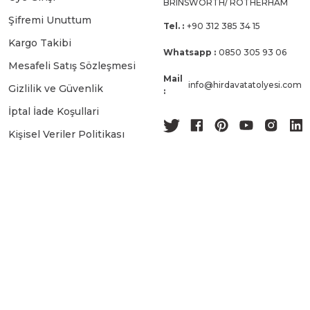
BRINSWORTH/ ROTHERHAM
Şifremi Unuttum
Tel. :
+90 312 385 34 15
Kargo Takibi
Whatsapp :
0850 305 93 06
Mesafeli Satış Sözleşmesi
Mail
info@hirdavatatolyesi.com
Gizlilik ve Güvenlik
:
İptal İade Koşullari
Kişisel Veriler Politikası