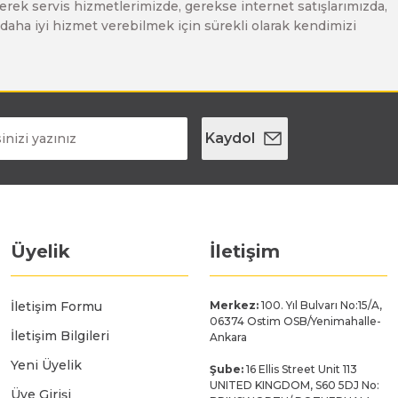
erek servis hizmetlerimizde, gerekse internet satışlarımızda,
ze daha iyi hizmet verebilmek için sürekli olarak kendimizi
Kaydol
Üyelik
İletişim
İletişim Formu
Merkez:
100. Yıl Bulvarı No:15/A,
06374 Ostim OSB/Yenimahalle-
İletişim Bilgileri
Ankara
Yeni Üyelik
Şube:
16 Ellis Street Unit 113
UNITED KINGDOM, S60 5DJ No:
Üye Girişi