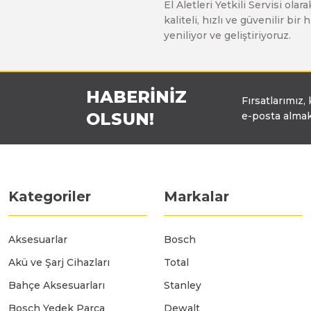
El Aletleri Yetkili Servisi o
Üfleyici
kaliteli, hızlı ve güvenilir b
yeniliyor ve geliştiriyoruz.
Yüksek Basınçlı Yıkama Makinaları
HABERİNİZ
Fırsatlarımız,
Zincirli Ağaç Kesme Makinaları
OLSUN!
e-posta almak
Kategoriler
Markalar
Aksesuarlar
Bosch
Akü ve Şarj Cihazları
Total
Bahçe Aksesuarları
Stanley
Bosch Yedek Parça
Dewalt