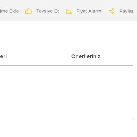
Tavsiye Et
Fiyat Alarmı
Paylaş
eri
Önerileriniz