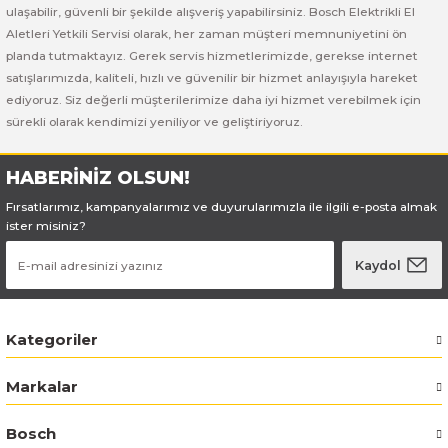
Bosch GSB 185-LI
Bosch PWS 700-115
ulaşabilir, güvenli bir şekilde alışveriş yapabilirsiniz. Bosch Elektrikli El
Aletleri Yetkili Servisi olarak, her zaman müşteri memnuniyetini ön
Bosch GSB 18V-50
planda tutmaktayız. Gerek servis hizmetlerimizde, gerekse internet
satışlarımızda, kaliteli, hızlı ve güvenilir bir hizmet anlayışıyla hareket
ediyoruz. Siz değerli müşterilerimize daha iyi hizmet verebilmek için
Bosch GSB 18V-60 C
sürekli olarak kendimizi yeniliyor ve geliştiriyoruz.
Bosch GSR 10,8 V-LI-2
HABERİNİZ OLSUN!
Bosch GSR 1080-2-LI
Fırsatlarımız, kampanyalarımız ve duyurularımızla ile ilgili e-posta almak
ister misiniz?
Bosch GSR 1080-LI
Kaydol
Bosch GSR 120-LI
Kategoriler
Bosch GSR 120-LI / 3601JG8000
Markalar
Bosch GSR 12V-30
Bosch
Bosch GSR 12V-35