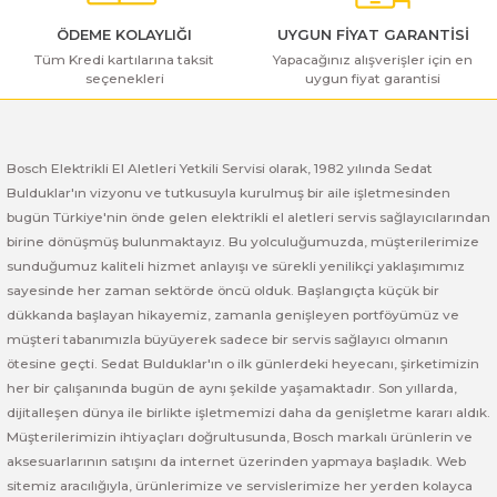
ı Yıkama Makinaları
Bosch GSB 12V-30
Bosch GSH 500
Bosch GWS 7-115
ÖDEME KOLAYLIĞI
UYGUN FİYAT GARANTİSİ
Tüm Kredi kartılarına taksit
Yapacağınız alışverişler için en
Kesme Makinaları
Bosch GSB 12V-35
Bosch GSH 7 VC
Bosch GWS 7-115 E
seçenekleri
uygun fiyat garantisi
Gönder
Bosch GSB 14,4-2-LI
Bosch PBH 2100 RE
Bosch GWS 750
Bosch Elektrikli El Aletleri Yetkili Servisi olarak, 1982 yılında Sedat
Bosch GSB 14,4-LI-2 Plus
Bosch PBH 3000 FRE
Bosch GWS 750 S
Bulduklar'ın vizyonu ve tutkusuyla kurulmuş bir aile işletmesinden
bugün Türkiye'nin önde gelen elektrikli el aletleri servis sağlayıcılarından
Bosch GSB 140-LI
Bosch PBH 3000-2 FRE
Bosch GWS 8-115
birine dönüşmüş bulunmaktayız. Bu yolculuğumuzda, müşterilerimize
sunduğumuz kaliteli hizmet anlayışı ve sürekli yenilikçi yaklaşımımız
Bosch GSB 18 VE-2-LI
Bosch GWS 9-115 (Eski Model)
sayesinde her zaman sektörde öncü olduk. Başlangıçta küçük bir
dükkanda başlayan hikayemiz, zamanla genişleyen portföyümüz ve
Bosch GSB 18-2-LI
Bosch GWS 9-115 New
müşteri tabanımızla büyüyerek sadece bir servis sağlayıcı olmanın
ötesine geçti. Sedat Bulduklar'ın o ilk günlerdeki heyecanı, şirketimizin
her bir çalışanında bugün de aynı şekilde yaşamaktadır. Son yıllarda,
Bosch GSB 18-2-LI Plus
Bosch GWS 9-115 P
dijitalleşen dünya ile birlikte işletmemizi daha da genişletme kararı aldık.
Müşterilerimizin ihtiyaçları doğrultusunda, Bosch markalı ürünlerin ve
Bosch GSB 180-LI
Bosch GWS 9-115 S
aksesuarlarının satışını da internet üzerinden yapmaya başladık. Web
sitemiz aracılığıyla, ürünlerimize ve servislerimize her yerden kolayca