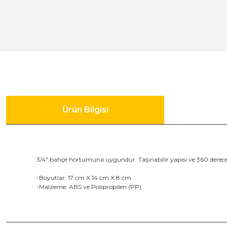
Gönye Kesme ve Profil Kesme Makinaları
Matkaplar
Su Terazileri
Kalıpçı Taşlamalar
Panter Testereler
Tornavida
Karıştırıcılar
Ürün Bilgisi
Karot Makinesi
Kırıcı - Deliciler
3/4" bahçe hortumuna uygundur. Taşınabilir yapısı ve 360 derece d
-Boyutlar: 17 cm X 14 cm X 8 cm
-Malzeme: ABS ve Polipropilen (PP)
Panter Testere ve Sünger Kesme Makinaları
Planyalar