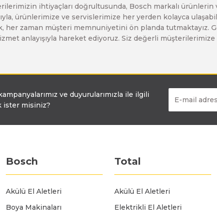
erilerimizin ihtiyaçları doğrultusunda, Bosch markalı ürünlerin
Bosch GO
Bosch GSH 5 CE
Bosch GWS 6-115 (Eski Model)
yla, ürünlerimize ve servislerimize her yerden kolayca ulaşabilir
larak, her zaman müşteri memnuniyetini ön planda tutmaktayız. G
ir hizmet anlayışıyla hareket ediyoruz. Siz değerli müşterilerimi
Bosch GSB 12V-30
Bosch GSH 500
Bosch GWS 7-115
Bosch GSB 12V-35
Bosch GSH 7 VC
Bosch GWS 7-115 E
 kampanyalarımız ve duyurularımızla ile ilgili
 ister misiniz?
Bosch GSB 14,4-2-LI
Bosch PBH 2100 RE
Bosch GWS 750
Bosch GSB 14,4-LI-2 Plus
Bosch PBH 3000 FRE
Bosch GWS 750 S
Bosch
Total
Bosch GSB 140-LI
Bosch PBH 3000-2 FRE
Bosch GWS 8-115
Akülü El Aletleri
Akülü El Aletleri
Boya Makinaları
Elektrikli El Aletleri
Bosch GSB 18 VE-2-LI
Bosch GWS 9-115 (Eski Model)