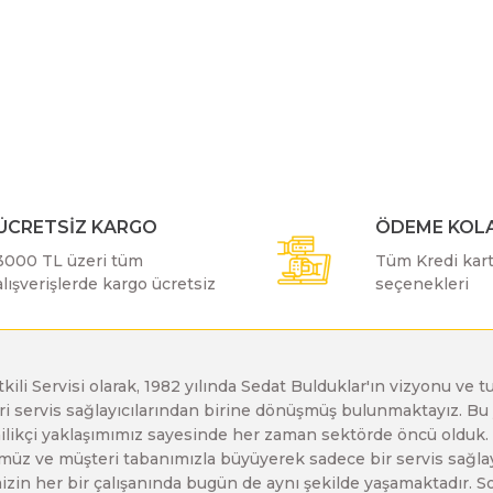
Bosch GDX 18 V-EC
Bosch GSH 11 E
Bosch GWS 24-230 JH
r konularda yetersiz gördüğünüz noktaları öneri formunu kullanarak taraf
Bu ürüne ilk yorumu siz yapın!
Bosch GDX 18 V-LI
Bosch GSH 11 VC
Bosch GWS 26-180 H
Yorum Yaz
Bosch GDX 180-LI
Bosch GSH 16-28
Bosch GWS 26-180 JH
ÜCRETSİZ KARGO
ÖDEME KOLA
3000 TL üzeri tüm
Tüm Kredi kartı
alışverişlerde kargo ücretsiz
seçenekleri
Bosch GDX 18V-200
Bosch GSH 27 ( SARI )
Bosch GWS 26-230 H
Bosch GDX 18V-200 C
Bosch GSH 27 VC
Bosch GWS 26-230 JH
etkili Servisi olarak, 1982 yılında Sedat Bulduklar'ın vizyonu v
leri servis sağlayıcılarından birine dönüşmüş bulunmaktayız. 
Gönder
enilikçi yaklaşımımız sayesinde her zaman sektörde öncü olduk
Bosch GDX 18V-EC
Bosch GSH 5
Bosch GWS 30-180 B
z ve müşteri tabanımızla büyüyerek sadece bir servis sağlayıc
zin her bir çalışanında bugün de aynı şekilde yaşamaktadır. Son 