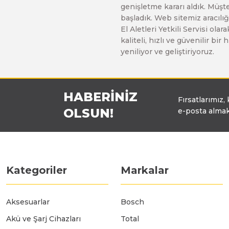
genişletme kararı aldık. Müşt
Üfleyici
başladık. Web sitemiz aracılığı
El Aletleri Yetkili Servisi o
kaliteli, hızlı ve güvenilir b
Yüksek Basınçlı Yıkama Makinaları
yeniliyor ve geliştiriyoruz.
Zincirli Ağaç Kesme Makinaları
HABERİNİZ
Fırsatlarımız,
OLSUN!
e-posta almak
Kategoriler
Markalar
Aksesuarlar
Bosch
Akü ve Şarj Cihazları
Total