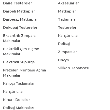
Daire Testereler
Aksesuarlar
Darbeli Matkaplar
Matkaplar
Bosch GSB 18-2-LI
Bosch GWS 9-115 New
Darbesiz Matkaplar
Taşlamalar
Dekupaj Testereler
Testereler
Bosch GSB 18-2-LI Plus
Bosch GWS 9-115 P
Eksantrik Zımpara
Karıştırıcılar
Makinaları
Polisaj
Bosch GSB 180-LI
Bosch GWS 9-115 S
Elektrikli Çim Biçme
Zımparalar
Makinaları
Havya
Bosch GSB 185-LI
Bosch PWS 700-115
Elektrikli Süpürge
Silikon Tabancası
Frezeler, Menteşe Açma
Makinaları
Bosch GSB 18V-50
Kalıpçı Taşlamalar
Karıştırıcılar
Bosch GSB 18V-60 C
Kırıcı - Deliciler
Polisaj Makinaları