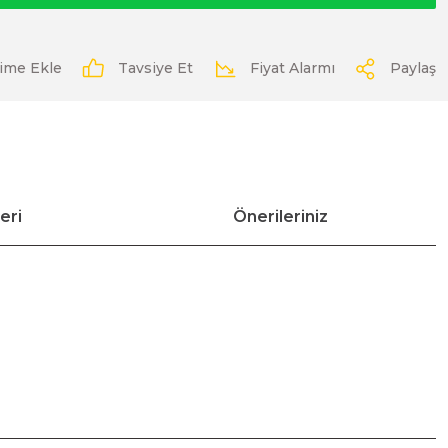
Tavsiye Et
Fiyat Alarmı
Paylaş
eri
Önerileriniz