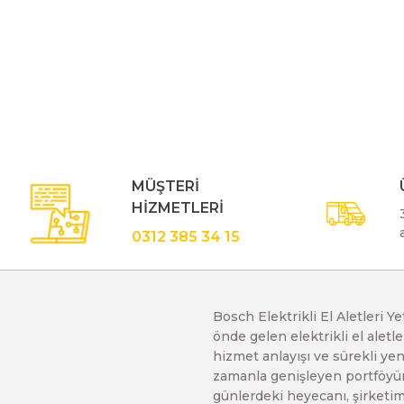
Polisaj Makinaları
Bu ürünün fiyat bilgisi, resim, ürün açıklamalarında ve diğe
Görüş ve önerileriniz için teşekkür ederiz.
Sıcak Hava Tabancaları
Ürün resmi kalitesiz, bozuk veya görüntülenemiyor.
Ürün açıklamasında eksik bilgiler bulunuyor.
Ürün bilgilerinde hatalar bulunuyor.
Silikon Tabancaları
MÜŞTERİ
Ürün fiyatı diğer sitelerden daha pahalı.
HİZMETLERİ
Bu ürüne benzer farklı alternatifler olmalı.
0312 385 34 15
Somun Sıkma Makinaları
Taşlama Makinaları
Bosch Elektrikli El Aletleri Y
önde gelen elektrikli el alet
hizmet anlayışı ve sürekli y
Titreşimli Zımpara Makinaları
zamanla genişleyen portföyümü
günlerdeki heyecanı, şirketimi