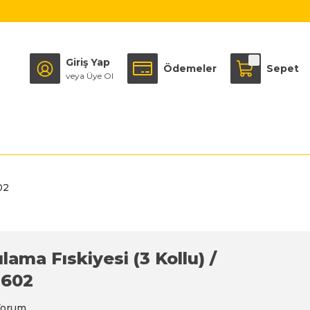
Giriş Yap
Ödemeler
Sepet
veya Üye Ol
02
lama Fıskiyesi (3 Kollu) /
602
Yorum