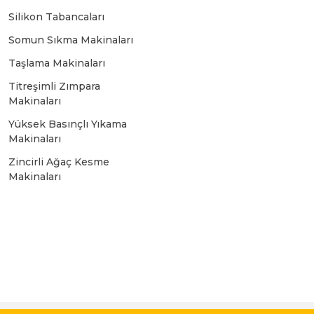
Bosch GSR 10,8 V-LI-2
Silikon Tabancaları
Somun Sıkma Makinaları
Bosch GSR 1080-2-LI
Taşlama Makinaları
Titreşimli Zımpara
Makinaları
Bosch GSR 1080-LI
Yüksek Basınçlı Yıkama
Makinaları
Bosch GSR 120-LI
Zincirli Ağaç Kesme
Makinaları
Bosch GSR 120-LI / 3601JG8000
Bosch GSR 12V-30
Bosch GSR 12V-35