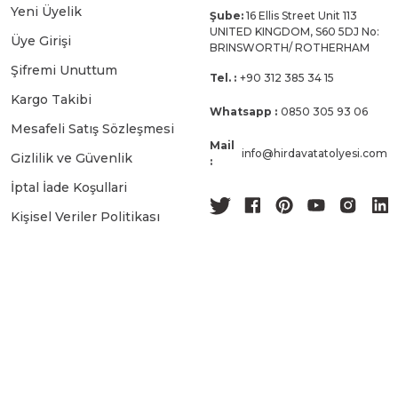
Yeni Üyelik
Şube:
16 Ellis Street Unit 113
UNITED KINGDOM, S60 5DJ No:
Üye Girişi
BRINSWORTH/ ROTHERHAM
Şifremi Unuttum
Tel. :
+90 312 385 34 15
Kargo Takibi
Whatsapp :
0850 305 93 06
Mesafeli Satış Sözleşmesi
Mail
info@hirdavatatolyesi.com
Gizlilik ve Güvenlik
:
İptal İade Koşullari
Kişisel Veriler Politikası