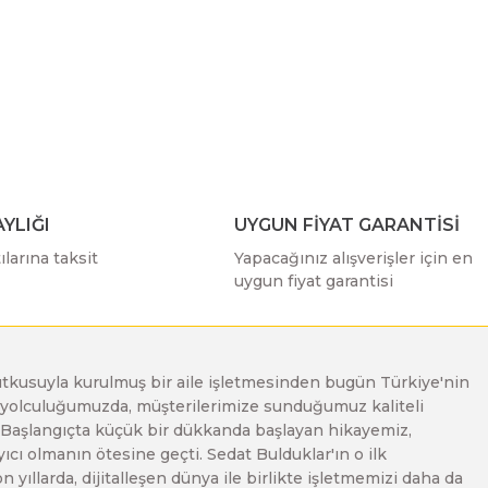
ımıza iletebilirsiniz.
YLIĞI
UYGUN FİYAT GARANTİSİ
larına taksit
Yapacağınız alışverişler için en
uygun fiyat garantisi
e tutkusuyla kurulmuş bir aile işletmesinden bugün Türkiye'nin
Bu yolculuğumuzda, müşterilerimize sunduğumuz kaliteli
. Başlangıçta küçük bir dükkanda başlayan hikayemiz,
ı olmanın ötesine geçti. Sedat Bulduklar'ın o ilk
yıllarda, dijitalleşen dünya ile birlikte işletmemizi daha da