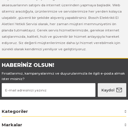
Bosch GSB 185-LI
Bosch PWS 700-115
aksesuarlarının satışını da internet üzerinden yapmaya başladık. Web
sitemiz aracılığıyla, ürünlerimize ve servislerimize her yerden kolayca
Bosch GSB 18V-50
ulaşabilir, güvenli bir şekilde alışveriş yapabilirsiniz. Bosch Elektrikli El
Aletleri Yetkili Servisi olarak, her zaman müşteri memnuniyetini ön
Bosch GSB 18V-60 C
planda tutmaktayız. Gerek servis hizmetlerimizde, gerekse internet
satışlarımızda, kaliteli, hızlı ve güvenilir bir hizmet anlayışıyla hareket
ediyoruz. Siz değerli müşterilerimize daha iyi hizmet verebilmek için
Bosch GSR 10,8 V-LI-2
sürekli olarak kendimizi yeniliyor ve geliştiriyoruz.
Bosch GSR 1080-2-LI
HABERİNİZ OLSUN!
Bosch GSR 1080-LI
Fırsatlarımız, kampanyalarımız ve duyurularımızla ile ilgili e-posta almak
ister misiniz?
Bosch GSR 120-LI
Kaydol
Bosch GSR 120-LI / 3601JG8000
Kategoriler
Bosch GSR 12V-30
Markalar
Bosch GSR 12V-35