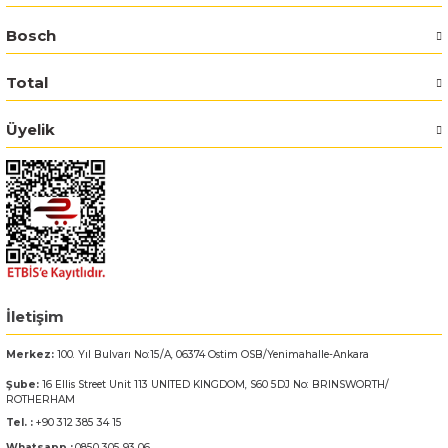
Bosch
Bosch GSR 14,4-2-LI
Total
Bosch GSR 14,4-2-LI Plus
Üyelik
Bosch GSR 140-LI
Bosch GSR 1440-LI
Bosch GSR 18 V-EC
Bosch GSR 18 V-LI
İletişim
Bosch GSR 18 VE-2-LI
Merkez:
100. Yıl Bulvarı No:15/A, 06374 Ostim OSB/Yenimahalle-Ankara
Şube:
16 Ellis Street Unit 113 UNITED KINGDOM, S60 5DJ No: BRINSWORTH/
Bosch GSR 18-2-LI
ROTHERHAM
Tel. :
+90 312 385 34 15
Bosch GSR 18-2-LI Plus
Whatsapp :
0850 305 93 06