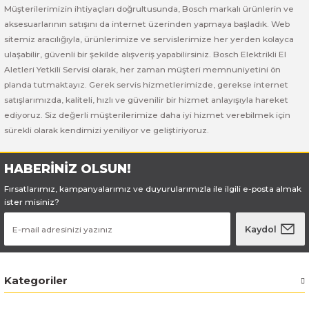
Bosch GSB 185-LI
Bosch PWS 700-115
Müşterilerimizin ihtiyaçları doğrultusunda, Bosch markalı ürünlerin ve
aksesuarlarının satışını da internet üzerinden yapmaya başladık. Web
Bosch GSB 18V-50
sitemiz aracılığıyla, ürünlerimize ve servislerimize her yerden kolayca
ulaşabilir, güvenli bir şekilde alışveriş yapabilirsiniz. Bosch Elektrikli El
Aletleri Yetkili Servisi olarak, her zaman müşteri memnuniyetini ön
Bosch GSB 18V-60 C
planda tutmaktayız. Gerek servis hizmetlerimizde, gerekse internet
satışlarımızda, kaliteli, hızlı ve güvenilir bir hizmet anlayışıyla hareket
Bosch GSR 10,8 V-LI-2
ediyoruz. Siz değerli müşterilerimize daha iyi hizmet verebilmek için
sürekli olarak kendimizi yeniliyor ve geliştiriyoruz.
Bosch GSR 1080-2-LI
HABERİNİZ OLSUN!
Bosch GSR 1080-LI
Fırsatlarımız, kampanyalarımız ve duyurularımızla ile ilgili e-posta almak
ister misiniz?
Bosch GSR 120-LI
Kaydol
Bosch GSR 120-LI / 3601JG8000
Bosch GSR 12V-30
Kategoriler
Bosch GSR 12V-35