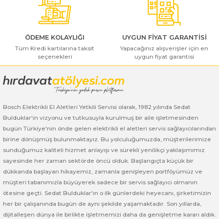
ı Yıkama Makinaları
Bosch GSB 12V-30
Bosch GSH 500
Bosch GWS 7-115
Kesme Makinaları
Bosch GSB 12V-35
Bosch GSH 7 VC
Bosch GWS 7-115 E
ÖDEME KOLAYLIĞI
UYGUN FİYAT GARANTİSİ
Tüm Kredi kartılarına taksit
Yapacağınız alışverişler için en
Bosch GSB 14,4-2-LI
Bosch PBH 2100 RE
Bosch GWS 750
seçenekleri
uygun fiyat garantisi
Gönder
Bosch GSB 14,4-LI-2 Plus
Bosch PBH 3000 FRE
Bosch GWS 750 S
Bosch GSB 140-LI
Bosch PBH 3000-2 FRE
Bosch GWS 8-115
Bosch Elektrikli El Aletleri Yetkili Servisi olarak, 1982 yılında Sedat
Bulduklar'ın vizyonu ve tutkusuyla kurulmuş bir aile işletmesinden
Bosch GSB 18 VE-2-LI
Bosch GWS 9-115 (Eski Model)
bugün Türkiye'nin önde gelen elektrikli el aletleri servis sağlayıcılarından
birine dönüşmüş bulunmaktayız. Bu yolculuğumuzda, müşterilerimize
Bosch GSB 18-2-LI
Bosch GWS 9-115 New
sunduğumuz kaliteli hizmet anlayışı ve sürekli yenilikçi yaklaşımımız
sayesinde her zaman sektörde öncü olduk. Başlangıçta küçük bir
dükkanda başlayan hikayemiz, zamanla genişleyen portföyümüz ve
Bosch GSB 18-2-LI Plus
Bosch GWS 9-115 P
müşteri tabanımızla büyüyerek sadece bir servis sağlayıcı olmanın
ötesine geçti. Sedat Bulduklar'ın o ilk günlerdeki heyecanı, şirketimizin
Bosch GSB 180-LI
Bosch GWS 9-115 S
her bir çalışanında bugün de aynı şekilde yaşamaktadır. Son yıllarda,
dijitalleşen dünya ile birlikte işletmemizi daha da genişletme kararı aldık.