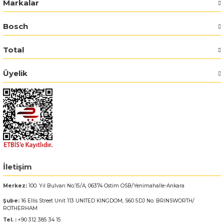
Markalar
Bosch GSR 14,4-2-LI
Bosch
Bosch GSR 14,4-2-LI Plus
Total
Bosch GSR 140-LI
Üyelik
Bosch GSR 1440-LI
Bosch GSR 18 V-EC
Bosch GSR 18 V-LI
İletişim
Bosch GSR 18 VE-2-LI
Merkez:
100. Yıl Bulvarı No:15/A, 06374 Ostim OSB/Yenimahalle-Ankara
Bosch GSR 18-2-LI
Şube:
16 Ellis Street Unit 113 UNITED KINGDOM, S60 5DJ No: BRINSWORTH/
ROTHERHAM
Bosch GSR 18-2-LI Plus
Tel. :
+90 312 385 34 15