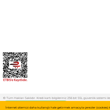
© Tüm Hakları Saklıdır. Kredi kartı bilgileriniz 256 bit SSL güvenlik sistem
yapabilirsiniz.
Whatsapp Destek Hattı
İnternet sitemizi daha kullanışlı hale getirmek amacıyla çerezler (cookies) 