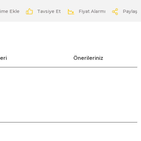
Tavsiye Et
Fiyat Alarmı
Paylaş
eri
Önerileriniz