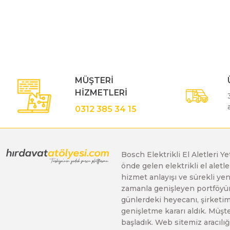
Bu ürünün fiyat bilgisi, resim, ürün açıklamalarında ve diğe
Görüş ve önerileriniz için teşekkür ederiz.
Polisaj Makinaları
Ürün resmi kalitesiz, bozuk veya görüntülenemiyor.
Ürün açıklamasında eksik bilgiler bulunuyor.
Sıcak Hava Tabancaları
Ürün bilgilerinde hatalar bulunuyor.
MÜŞTERİ
Ürün fiyatı diğer sitelerden daha pahalı.
HİZMETLERİ
Bu ürüne benzer farklı alternatifler olmalı.
Silikon Tabancaları
0312 385 34 15
Somun Sıkma Makinaları
Bosch Elektrikli El Aletleri Y
önde gelen elektrikli el alet
Taşlama Makinaları
hizmet anlayışı ve sürekli y
zamanla genişleyen portföyümü
günlerdeki heyecanı, şirketimi
Titreşimli Zımpara Makinaları
genişletme kararı aldık. Müşt
başladık. Web sitemiz aracılığı