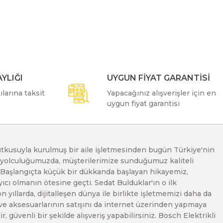
ımıza iletebilirsiniz.
YLIĞI
UYGUN FİYAT GARANTİSİ
larına taksit
Yapacağınız alışverişler için en
uygun fiyat garantisi
e tutkusuyla kurulmuş bir aile işletmesinden bugün Türkiye'nin
Bu yolculuğumuzda, müşterilerimize sunduğumuz kaliteli
. Başlangıçta küçük bir dükkanda başlayan hikayemiz,
ı olmanın ötesine geçti. Sedat Bulduklar'ın o ilk
yıllarda, dijitalleşen dünya ile birlikte işletmemizi daha da
 ve aksesuarlarının satışını da internet üzerinden yapmaya
, güvenli bir şekilde alışveriş yapabilirsiniz. Bosch Elektrikli