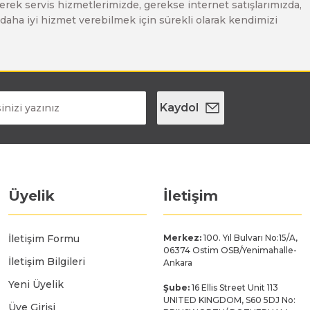
erek servis hizmetlerimizde, gerekse internet satışlarımızda,
ze daha iyi hizmet verebilmek için sürekli olarak kendimizi
Kaydol
Üyelik
İletişim
İletişim Formu
Merkez:
100. Yıl Bulvarı No:15/A,
06374 Ostim OSB/Yenimahalle-
İletişim Bilgileri
Ankara
Yeni Üyelik
Şube:
16 Ellis Street Unit 113
UNITED KINGDOM, S60 5DJ No:
Üye Girişi