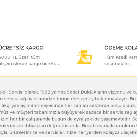
r konularda yetersiz gördüğünüz noktaları öneri formunu kullanarak taraf
Bu ürüne ilk yorumu siz yapın!
Bosch GDX 18 V-EC
Bosch GSH 11 E
Bosch GWS 24-230 JH
Yorum Yaz
Bosch GDX 18 V-LI
Bosch GSH 11 VC
Bosch GWS 26-180 H
ÜCRETSİZ KARGO
ÖDEME KOLA
3000 TL üzeri tüm
Tüm Kredi kartı
Bosch GDX 180-LI
Bosch GSH 16-28
Bosch GWS 26-180 JH
alışverişlerde kargo ücretsiz
seçenekleri
Bosch GDX 18V-200
Bosch GSH 27 ( SARI )
Bosch GWS 26-230 H
etkili Servisi olarak, 1982 yılında Sedat Bulduklar'ın vizyonu v
leri servis sağlayıcılarından birine dönüşmüş bulunmaktayız. 
Gönder
Bosch GDX 18V-200 C
Bosch GSH 27 VC
Bosch GWS 26-230 JH
enilikçi yaklaşımımız sayesinde her zaman sektörde öncü olduk
z ve müşteri tabanımızla büyüyerek sadece bir servis sağlayıc
zin her bir çalışanında bugün de aynı şekilde yaşamaktadır. Son 
Bosch GDX 18V-EC
Bosch GSH 5
Bosch GWS 30-180 B
erilerimizin ihtiyaçları doğrultusunda, Bosch markalı ürünlerin
yla, ürünlerimize ve servislerimize her yerden kolayca ulaşabilir