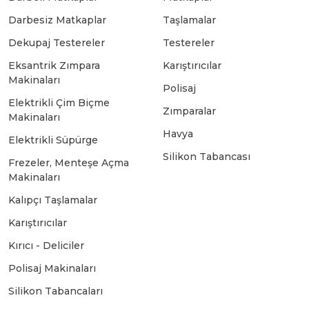
Darbesiz Matkaplar
Taşlamalar
Bosch GSB 18-2-LI
Bosch GWS 9-115 New
Dekupaj Testereler
Testereler
Eksantrik Zımpara
Karıştırıcılar
Makinaları
Bosch GSB 18-2-LI Plus
Bosch GWS 9-115 P
Polisaj
Elektrikli Çim Biçme
Zımparalar
Makinaları
Bosch GSB 180-LI
Bosch GWS 9-115 S
Havya
Elektrikli Süpürge
Silikon Tabancası
Frezeler, Menteşe Açma
Bosch GSB 185-LI
Bosch PWS 700-115
Makinaları
Kalıpçı Taşlamalar
Bosch GSB 18V-50
Karıştırıcılar
Kırıcı - Deliciler
Bosch GSB 18V-60 C
Polisaj Makinaları
Silikon Tabancaları