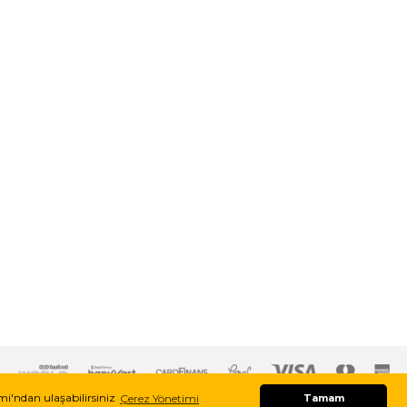
imi'ndan ulaşabilirsiniz
Çerez Yönetimi
Tamam