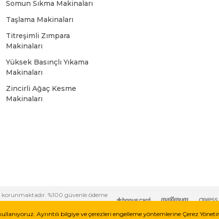
Somun Sıkma Makinaları
Bosch GSR 10,8 V-LI-2
Taşlama Makinaları
Titreşimli Zımpara
Bosch GSR 1080-2-LI
Makinaları
Yüksek Basınçlı Yıkama
Bosch GSR 1080-LI
Makinaları
Zincirli Ağaç Kesme
Makinaları
Bosch GSR 120-LI
Bosch GSR 120-LI / 3601JG8000
Bosch GSR 12V-30
i ile korunmaktadır. %100 güvenle ödeme
Bosch GSR 12V-35
kullanıyoruz. Ayrıntılı bilgiye ve çerezleri engelleme yöntemlerine Çerez Yönet