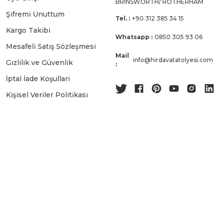
BRINSWORTH/ ROTHERHAM
Şifremi Unuttum
Tel. :
+90 312 385 34 15
Kargo Takibi
Whatsapp :
0850 305 93 06
Mesafeli Satış Sözleşmesi
Mail
info@hirdavatatolyesi.com
Gizlilik ve Güvenlik
:
İptal İade Koşullari
Kişisel Veriler Politikası