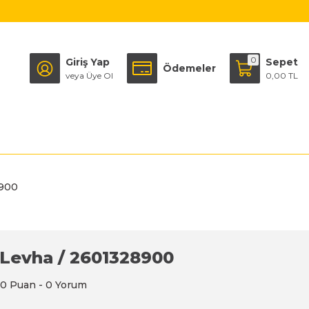
0
Giriş Yap
Sepet
Ödemeler
veya Üye Ol
0,00 TL
8900
Levha / 2601328900
0 Puan - 0 Yorum