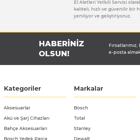
El Aletleri Yetkili Servisi o
Üfleyici
kaliteli, hızlı ve güvenilir b
yeniliyor ve geliştiriyoruz.
Yüksek Basınçlı Yıkama Makinaları
HABERİNİZ
Fırsatlarımız,
Zincirli Ağaç Kesme Makinaları
OLSUN!
e-posta almak
Kategoriler
Markalar
Aksesuarlar
Bosch
Akü ve Şarj Cihazları
Total
Bahçe Aksesuarları
Stanley
Bosch Yedek Parça
Dewalt