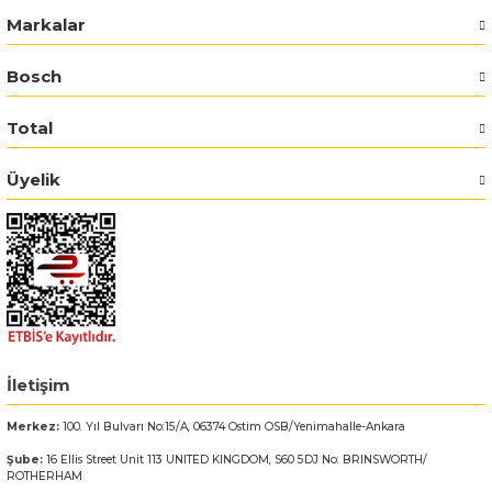
Markalar
Bosch GSR 14,4-2-LI
Bosch
Bosch GSR 14,4-2-LI Plus
Total
Bosch GSR 140-LI
Üyelik
Bosch GSR 1440-LI
Bosch GSR 18 V-EC
Bosch GSR 18 V-LI
Bosch GSR 18 VE-2-LI
İletişim
Bosch GSR 18-2-LI
Merkez:
100. Yıl Bulvarı No:15/A, 06374 Ostim OSB/Yenimahalle-Ankara
Şube:
16 Ellis Street Unit 113 UNITED KINGDOM, S60 5DJ No: BRINSWORTH/
ROTHERHAM
Bosch GSR 18-2-LI Plus