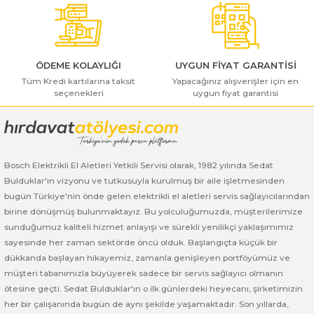
ı Yıkama Makinaları
Bu ürüne benzer farklı alternatifler olmalı.
Bosch GSB 12V-30
Bosch GSH 500
Bosch GWS 7-115
Kesme Makinaları
Bosch GSB 12V-35
Bosch GSH 7 VC
Bosch GWS 7-115 E
ÖDEME KOLAYLIĞI
UYGUN FİYAT GARANTİSİ
Bosch GSB 14,4-2-LI
Bosch PBH 2100 RE
Bosch GWS 750
Tüm Kredi kartılarına taksit
Yapacağınız alışverişler için en
seçenekleri
uygun fiyat garantisi
Gönder
Bosch GSB 14,4-LI-2 Plus
Bosch PBH 3000 FRE
Bosch GWS 750 S
Bosch GSB 140-LI
Bosch PBH 3000-2 FRE
Bosch GWS 8-115
Bosch Elektrikli El Aletleri Yetkili Servisi olarak, 1982 yılında Sedat
Bosch GSB 18 VE-2-LI
Bosch GWS 9-115 (Eski Model)
Bulduklar'ın vizyonu ve tutkusuyla kurulmuş bir aile işletmesinden
bugün Türkiye'nin önde gelen elektrikli el aletleri servis sağlayıcılarından
birine dönüşmüş bulunmaktayız. Bu yolculuğumuzda, müşterilerimize
Bosch GSB 18-2-LI
Bosch GWS 9-115 New
sunduğumuz kaliteli hizmet anlayışı ve sürekli yenilikçi yaklaşımımız
sayesinde her zaman sektörde öncü olduk. Başlangıçta küçük bir
Bosch GSB 18-2-LI Plus
Bosch GWS 9-115 P
dükkanda başlayan hikayemiz, zamanla genişleyen portföyümüz ve
müşteri tabanımızla büyüyerek sadece bir servis sağlayıcı olmanın
Bosch GSB 180-LI
Bosch GWS 9-115 S
ötesine geçti. Sedat Bulduklar'ın o ilk günlerdeki heyecanı, şirketimizin
her bir çalışanında bugün de aynı şekilde yaşamaktadır. Son yıllarda,