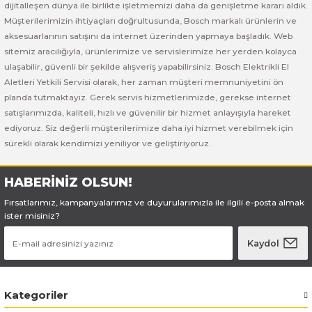
Bosch GSB 185-LI
Bosch PWS 700-115
dijitalleşen dünya ile birlikte işletmemizi daha da genişletme kararı aldık.
Müşterilerimizin ihtiyaçları doğrultusunda, Bosch markalı ürünlerin ve
aksesuarlarının satışını da internet üzerinden yapmaya başladık. Web
Bosch GSB 18V-50
sitemiz aracılığıyla, ürünlerimize ve servislerimize her yerden kolayca
ulaşabilir, güvenli bir şekilde alışveriş yapabilirsiniz. Bosch Elektrikli El
Bosch GSB 18V-60 C
Aletleri Yetkili Servisi olarak, her zaman müşteri memnuniyetini ön
planda tutmaktayız. Gerek servis hizmetlerimizde, gerekse internet
Bosch GSR 10,8 V-LI-2
satışlarımızda, kaliteli, hızlı ve güvenilir bir hizmet anlayışıyla hareket
ediyoruz. Siz değerli müşterilerimize daha iyi hizmet verebilmek için
Bosch GSR 1080-2-LI
sürekli olarak kendimizi yeniliyor ve geliştiriyoruz.
Bosch GSR 1080-LI
HABERİNİZ OLSUN!
Fırsatlarımız, kampanyalarımız ve duyurularımızla ile ilgili e-posta almak
Bosch GSR 120-LI
ister misiniz?
Bosch GSR 120-LI / 3601JG8000
Kaydol
Bosch GSR 12V-30
Kategoriler
Bosch GSR 12V-35