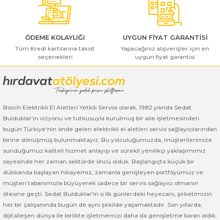
ı Yıkama Makinaları
Bosch GSB 12V-30
Bosch GSH 500
Bosch GWS 7-115
Kesme Makinaları
Bosch GSB 12V-35
Bosch GSH 7 VC
Bosch GWS 7-115 E
ÖDEME KOLAYLIĞI
UYGUN FİYAT GARANTİSİ
Tüm Kredi kartılarına taksit
Yapacağınız alışverişler için en
Bosch GSB 14,4-2-LI
Bosch PBH 2100 RE
Bosch GWS 750
seçenekleri
uygun fiyat garantisi
Gönder
Bosch GSB 14,4-LI-2 Plus
Bosch PBH 3000 FRE
Bosch GWS 750 S
Bosch GSB 140-LI
Bosch PBH 3000-2 FRE
Bosch GWS 8-115
Bosch Elektrikli El Aletleri Yetkili Servisi olarak, 1982 yılında Sedat
Bulduklar'ın vizyonu ve tutkusuyla kurulmuş bir aile işletmesinden
Bosch GSB 18 VE-2-LI
Bosch GWS 9-115 (Eski Model)
bugün Türkiye'nin önde gelen elektrikli el aletleri servis sağlayıcılarından
birine dönüşmüş bulunmaktayız. Bu yolculuğumuzda, müşterilerimize
Bosch GSB 18-2-LI
Bosch GWS 9-115 New
sunduğumuz kaliteli hizmet anlayışı ve sürekli yenilikçi yaklaşımımız
sayesinde her zaman sektörde öncü olduk. Başlangıçta küçük bir
dükkanda başlayan hikayemiz, zamanla genişleyen portföyümüz ve
Bosch GSB 18-2-LI Plus
Bosch GWS 9-115 P
müşteri tabanımızla büyüyerek sadece bir servis sağlayıcı olmanın
ötesine geçti. Sedat Bulduklar'ın o ilk günlerdeki heyecanı, şirketimizin
Bosch GSB 180-LI
Bosch GWS 9-115 S
her bir çalışanında bugün de aynı şekilde yaşamaktadır. Son yıllarda,
dijitalleşen dünya ile birlikte işletmemizi daha da genişletme kararı aldık.