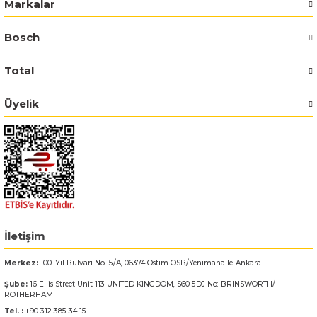
Markalar
Bosch GSR 14,4-2-LI
Bosch
Bosch GSR 14,4-2-LI Plus
Total
Bosch GSR 140-LI
Üyelik
Bosch GSR 1440-LI
Bosch GSR 18 V-EC
Bosch GSR 18 V-LI
İletişim
Bosch GSR 18 VE-2-LI
Merkez:
100. Yıl Bulvarı No:15/A, 06374 Ostim OSB/Yenimahalle-Ankara
Bosch GSR 18-2-LI
Şube:
16 Ellis Street Unit 113 UNITED KINGDOM, S60 5DJ No: BRINSWORTH/
ROTHERHAM
Bosch GSR 18-2-LI Plus
Tel. :
+90 312 385 34 15