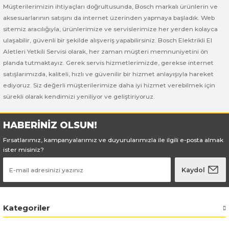
Bosch GSB 185-LI
Bosch PWS 700-115
Müşterilerimizin ihtiyaçları doğrultusunda, Bosch markalı ürünlerin ve
aksesuarlarının satışını da internet üzerinden yapmaya başladık. Web
Bosch GSB 18V-50
sitemiz aracılığıyla, ürünlerimize ve servislerimize her yerden kolayca
ulaşabilir, güvenli bir şekilde alışveriş yapabilirsiniz. Bosch Elektrikli El
Aletleri Yetkili Servisi olarak, her zaman müşteri memnuniyetini ön
Bosch GSB 18V-60 C
planda tutmaktayız. Gerek servis hizmetlerimizde, gerekse internet
satışlarımızda, kaliteli, hızlı ve güvenilir bir hizmet anlayışıyla hareket
Bosch GSR 10,8 V-LI-2
ediyoruz. Siz değerli müşterilerimize daha iyi hizmet verebilmek için
sürekli olarak kendimizi yeniliyor ve geliştiriyoruz.
Bosch GSR 1080-2-LI
HABERİNİZ OLSUN!
Bosch GSR 1080-LI
Fırsatlarımız, kampanyalarımız ve duyurularımızla ile ilgili e-posta almak
ister misiniz?
Bosch GSR 120-LI
Kaydol
Bosch GSR 120-LI / 3601JG8000
Bosch GSR 12V-30
Kategoriler
Bosch GSR 12V-35