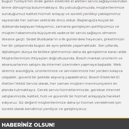
bugün Türkiye'nin önde gelen elektrikli el aletleri servis sağlayıcılarından
 ve Sünger Kesme Makinaları
Bosch GDS 18V-400
Bosch GBH 8-45 D
Bosch GWS 24-180 H
birine dönüşmüş bulunmaktayız. Bu yolculuğumuzda, müşterilerimize
sunduğumuz kaliteli hizmet anlayışı ve sürekli yenilikçi yaklaşımımız
Bosch GDS 250-LI
Bosch GBH 8-45 DV
Bosch GWS 24-180 JH
sayesinde her zaman sektörde öncü olduk. Başlangıçta küçük bir
dükkanda başlayan hikayemiz, zamanla genişleyen portföyümüz ve
müşteri tabanımızla büyüyerek sadece bir servis sağlayıcı olmanın
rı
Bosch GDX 18 V-EC
Bosch GSH 11 E
Bosch GWS 24-230 JH
ötesine geçti. Sedat Bulduklar'ın o ilk günlerdeki heyecanı, şirketimizin
her bir çalışanında bugün de aynı şekilde yaşamaktadır. Son yıllarda,
ancaları
Bosch GDX 18 V-LI
Bosch GSH 11 VC
Bosch GWS 26-180 H
dijitalleşen dünya ile birlikte işletmemizi daha da genişletme kararı aldık.
Müşterilerimizin ihtiyaçları doğrultusunda, Bosch markalı ürünlerin ve
ları
Bosch GDX 180-LI
Bosch GSH 16-28
Bosch GWS 26-180 JH
aksesuarlarının satışını da internet üzerinden yapmaya başladık. Web
sitemiz aracılığıyla, ürünlerimize ve servislerimize her yerden kolayca
akinaları
Bosch GDX 18V-200
Bosch GSH 27 ( SARI )
Bosch GWS 26-230 H
ulaşabilir, güvenli bir şekilde alışveriş yapabilirsiniz. Bosch Elektrikli El
Aletleri Yetkili Servisi olarak, her zaman müşteri memnuniyetini ön
ları
Bosch GDX 18V-200 C
Bosch GSH 27 VC
Bosch GWS 26-230 JH
planda tutmaktayız. Gerek servis hizmetlerimizde, gerekse internet
satışlarımızda, kaliteli, hızlı ve güvenilir bir hizmet anlayışıyla hareket
ediyoruz. Siz değerli müşterilerimize daha iyi hizmet verebilmek için
ara Makinaları
Bosch GDX 18V-EC
Bosch GSH 5
Bosch GWS 30-180 B
sürekli olarak kendimizi yeniliyor ve geliştiriyoruz.
Bosch GO
Bosch GSH 5 CE
Bosch GWS 6-115 (Eski Model)
HABERİNİZ OLSUN!