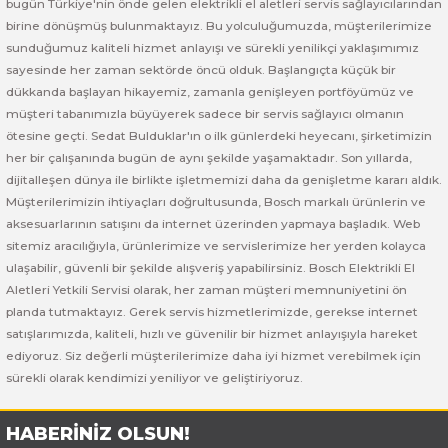
bugün Türkiye'nin önde gelen elektrikli el aletleri servis sağlayıcılarından
 ve Sünger Kesme Makinaları
Bosch GDS 18V-400
Bosch GBH 8-45 D
Bosch GWS 24-180 H
birine dönüşmüş bulunmaktayız. Bu yolculuğumuzda, müşterilerimize
sunduğumuz kaliteli hizmet anlayışı ve sürekli yenilikçi yaklaşımımız
Bosch GDS 250-LI
Bosch GBH 8-45 DV
Bosch GWS 24-180 JH
sayesinde her zaman sektörde öncü olduk. Başlangıçta küçük bir
dükkanda başlayan hikayemiz, zamanla genişleyen portföyümüz ve
müşteri tabanımızla büyüyerek sadece bir servis sağlayıcı olmanın
rı
Bosch GDX 18 V-EC
Bosch GSH 11 E
Bosch GWS 24-230 JH
ötesine geçti. Sedat Bulduklar'ın o ilk günlerdeki heyecanı, şirketimizin
her bir çalışanında bugün de aynı şekilde yaşamaktadır. Son yıllarda,
ancaları
Bosch GDX 18 V-LI
Bosch GSH 11 VC
Bosch GWS 26-180 H
dijitalleşen dünya ile birlikte işletmemizi daha da genişletme kararı aldık.
Müşterilerimizin ihtiyaçları doğrultusunda, Bosch markalı ürünlerin ve
ları
Bosch GDX 180-LI
Bosch GSH 16-28
Bosch GWS 26-180 JH
aksesuarlarının satışını da internet üzerinden yapmaya başladık. Web
sitemiz aracılığıyla, ürünlerimize ve servislerimize her yerden kolayca
akinaları
Bosch GDX 18V-200
Bosch GSH 27 ( SARI )
Bosch GWS 26-230 H
ulaşabilir, güvenli bir şekilde alışveriş yapabilirsiniz. Bosch Elektrikli El
Aletleri Yetkili Servisi olarak, her zaman müşteri memnuniyetini ön
ları
Bosch GDX 18V-200 C
Bosch GSH 27 VC
Bosch GWS 26-230 JH
planda tutmaktayız. Gerek servis hizmetlerimizde, gerekse internet
satışlarımızda, kaliteli, hızlı ve güvenilir bir hizmet anlayışıyla hareket
ediyoruz. Siz değerli müşterilerimize daha iyi hizmet verebilmek için
ara Makinaları
Bosch GDX 18V-EC
Bosch GSH 5
Bosch GWS 30-180 B
sürekli olarak kendimizi yeniliyor ve geliştiriyoruz.
Bosch GO
Bosch GSH 5 CE
Bosch GWS 6-115 (Eski Model)
HABERİNİZ OLSUN!