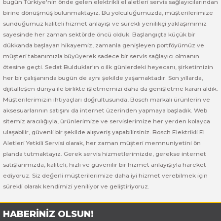
bugün Türkiye'nin önde gelen elektrikli el aletleri servis sağlayıcılarından
 ve Sünger Kesme Makinaları
Bosch GDS 18V-400
Bosch GBH 8-45 D
Bosch GWS 24-180 H
birine dönüşmüş bulunmaktayız. Bu yolculuğumuzda, müşterilerimize
sunduğumuz kaliteli hizmet anlayışı ve sürekli yenilikçi yaklaşımımız
Bosch GDS 250-LI
Bosch GBH 8-45 DV
Bosch GWS 24-180 JH
sayesinde her zaman sektörde öncü olduk. Başlangıçta küçük bir
dükkanda başlayan hikayemiz, zamanla genişleyen portföyümüz ve
müşteri tabanımızla büyüyerek sadece bir servis sağlayıcı olmanın
rı
Bosch GDX 18 V-EC
Bosch GSH 11 E
Bosch GWS 24-230 JH
ötesine geçti. Sedat Bulduklar'ın o ilk günlerdeki heyecanı, şirketimizin
her bir çalışanında bugün de aynı şekilde yaşamaktadır. Son yıllarda,
ancaları
Bosch GDX 18 V-LI
Bosch GSH 11 VC
Bosch GWS 26-180 H
dijitalleşen dünya ile birlikte işletmemizi daha da genişletme kararı aldık.
Müşterilerimizin ihtiyaçları doğrultusunda, Bosch markalı ürünlerin ve
ları
Bosch GDX 180-LI
Bosch GSH 16-28
Bosch GWS 26-180 JH
aksesuarlarının satışını da internet üzerinden yapmaya başladık. Web
sitemiz aracılığıyla, ürünlerimize ve servislerimize her yerden kolayca
akinaları
Bosch GDX 18V-200
Bosch GSH 27 ( SARI )
Bosch GWS 26-230 H
ulaşabilir, güvenli bir şekilde alışveriş yapabilirsiniz. Bosch Elektrikli El
Aletleri Yetkili Servisi olarak, her zaman müşteri memnuniyetini ön
ları
Bosch GDX 18V-200 C
Bosch GSH 27 VC
Bosch GWS 26-230 JH
planda tutmaktayız. Gerek servis hizmetlerimizde, gerekse internet
satışlarımızda, kaliteli, hızlı ve güvenilir bir hizmet anlayışıyla hareket
ediyoruz. Siz değerli müşterilerimize daha iyi hizmet verebilmek için
ara Makinaları
Bosch GDX 18V-EC
Bosch GSH 5
Bosch GWS 30-180 B
sürekli olarak kendimizi yeniliyor ve geliştiriyoruz.
Bosch GO
Bosch GSH 5 CE
Bosch GWS 6-115 (Eski Model)
HABERİNİZ OLSUN!