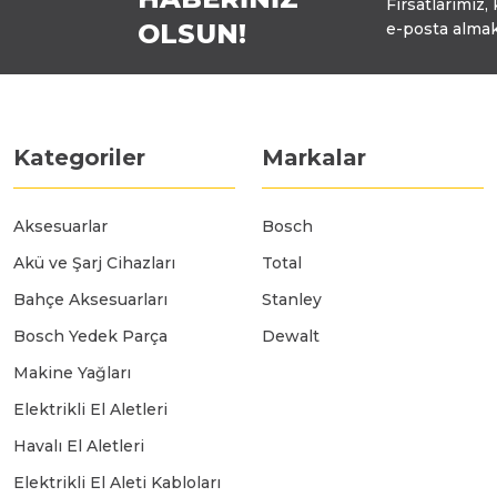
Fırsatlarımız,
OLSUN!
e-posta almak
Polisaj Makinaları
Sıcak Hava Tabancaları
Kategoriler
Markalar
Silikon Tabancaları
Aksesuarlar
Bosch
Akü ve Şarj Cihazları
Total
Somun Sıkma Makinaları
Bahçe Aksesuarları
Stanley
Bosch Yedek Parça
Dewalt
Taşlama Makinaları
Makine Yağları
Elektrikli El Aletleri
Titreşimli Zımpara Makinaları
Havalı El Aletleri
Elektrikli El Aleti Kabloları