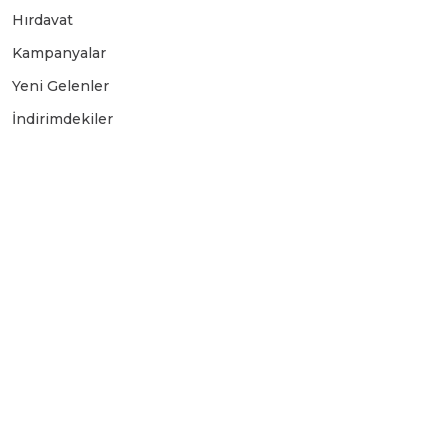
Hırdavat
Üfleyici
Kampanyalar
Yeni Gelenler
Yüksek Basınçlı Yıkama Makinaları
İndirimdekiler
Zincirli Ağaç Kesme Makinaları