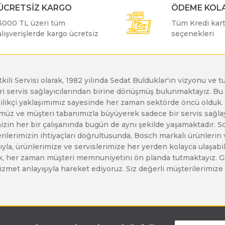
ÜCRETSİZ KARGO
ÖDEME KOLA
Bosch GDR 12V-110
Bosch GBH 5-40 D
Bosch GWS 19-125 CIE
3000 TL üzeri tüm
Tüm Kredi kartı
alışverişlerde kargo ücretsiz
seçenekleri
Bosch GDR 14,4 V-LI
Bosch GBH 5-40 DCE
Bosch GWS 20-180 H
etkili Servisi olarak, 1982 yılında Sedat Bulduklar'ın vizyonu v
Bosch GDS 18 V-LI
Bosch GBH 7 DE
Bosch GWS 21-180 H
leri servis sağlayıcılarından birine dönüşmüş bulunmaktayız. 
enilikçi yaklaşımımız sayesinde her zaman sektörde öncü olduk
z ve müşteri tabanımızla büyüyerek sadece bir servis sağlayıc
Bosch GDS 18V-1000
Bosch GBH 7-45 DE
Bosch GWS 21-230 H
zin her bir çalışanında bugün de aynı şekilde yaşamaktadır. Son 
erilerimizin ihtiyaçları doğrultusunda, Bosch markalı ürünlerin
yla, ürünlerimize ve servislerimize her yerden kolayca ulaşabilir
Bosch GDS 18V-1050 H
Bosch GBH 7-46 DE
Bosch GWS 2200
larak, her zaman müşteri memnuniyetini ön planda tutmaktayız. G
ir hizmet anlayışıyla hareket ediyoruz. Siz değerli müşterilerimi
Bosch GDS 18V-400
Bosch GBH 8-45 D
Bosch GWS 24-180 H
Bosch GDS 250-LI
Bosch GBH 8-45 DV
Bosch GWS 24-180 JH