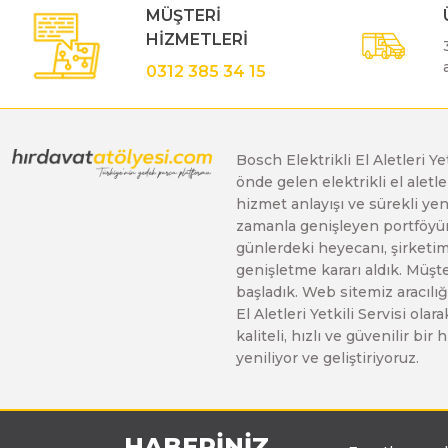
MÜŞTERİ
Gönye Kesme ve Profil Kesme Makinaları
Matkaplar
Su Terazileri
HİZMETLERİ
0312 385 34 15
Kalıpçı Taşlamalar
Panter Testereler
Tornavida
Bosch Elektrikli El Aletleri Y
Karıştırıcılar
önde gelen elektrikli el alet
hizmet anlayışı ve sürekli y
zamanla genişleyen portföyümü
Karot Makinesi
günlerdeki heyecanı, şirketimi
genişletme kararı aldık. Müşt
başladık. Web sitemiz aracılığı
Kırıcı - Deliciler
El Aletleri Yetkili Servisi o
kaliteli, hızlı ve güvenilir b
yeniliyor ve geliştiriyoruz.
Panter Testere ve Sünger Kesme Makinaları
Planyalar
HABERİNİZ