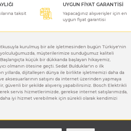
YLIĞI
UYGUN FİYAT GARANTİSİ
larına taksit
Yapacağınız alışverişler için en
uygun fiyat garantisi
e tutkusuyla kurulmuş bir aile işletmesinden bugün Türkiye'nin
Bu yolculuğumuzda, müşterilerimize sunduğumuz kaliteli
. Başlangıçta küçük bir dükkanda başlayan hikayemiz,
ı olmanın ötesine geçti. Sedat Bulduklar'ın o ilk
yıllarda, dijitalleşen dünya ile birlikte işletmemizi daha da
 ve aksesuarlarının satışını da internet üzerinden yapmaya
, güvenli bir şekilde alışveriş yapabilirsiniz. Bosch Elektrikli
erek servis hizmetlerimizde, gerekse internet satışlarımızda,
ze daha iyi hizmet verebilmek için sürekli olarak kendimizi