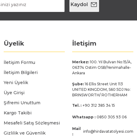
Kaydol
Üyelik
İletişim
İletişim Formu
Merkez:
100. Yıl Bulvarı No:15/A,
06374 Ostim OSB/Yenimahalle-
İletişim Bilgileri
Ankara
Yeni Üyelik
Şube:
16 Ellis Street Unit 113
UNITED KINGDOM, S60 5DJ No:
Üye Girişi
BRINSWORTH/ ROTHERHAM
Şifremi Unuttum
Tel. :
+90 312 385 34 15
Kargo Takibi
Whatsapp :
0850 305 93 06
Mesafeli Satış Sözleşmesi
Mail
info@hirdavatatolyesi.com
Gizlilik ve Güvenlik
: