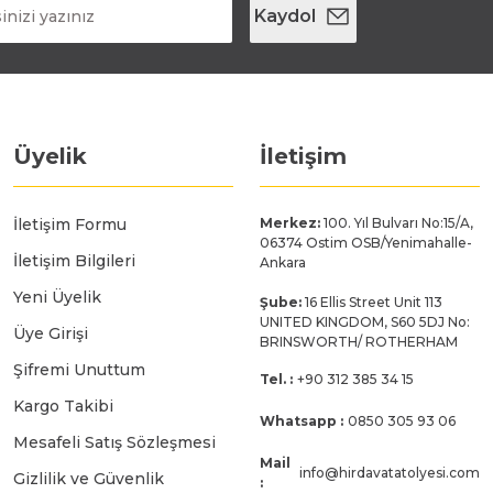
Kaydol
Üyelik
İletişim
İletişim Formu
Merkez:
100. Yıl Bulvarı No:15/A,
06374 Ostim OSB/Yenimahalle-
İletişim Bilgileri
Ankara
Yeni Üyelik
Şube:
16 Ellis Street Unit 113
UNITED KINGDOM, S60 5DJ No:
Üye Girişi
BRINSWORTH/ ROTHERHAM
Şifremi Unuttum
Tel. :
+90 312 385 34 15
Kargo Takibi
Whatsapp :
0850 305 93 06
Mesafeli Satış Sözleşmesi
Mail
info@hirdavatatolyesi.com
Gizlilik ve Güvenlik
: