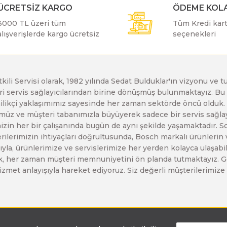
ÜCRETSİZ KARGO
ÖDEME KOLA
Bosch GDR 12V-110
Bosch GBH 5-40 D
Bosch GWS 19-125 CIE
3000 TL üzeri tüm
Tüm Kredi kartı
alışverişlerde kargo ücretsiz
seçenekleri
Bosch GDR 14,4 V-LI
Bosch GBH 5-40 DCE
Bosch GWS 20-180 H
etkili Servisi olarak, 1982 yılında Sedat Bulduklar'ın vizyonu v
Bosch GDS 18 V-LI
Bosch GBH 7 DE
Bosch GWS 21-180 H
leri servis sağlayıcılarından birine dönüşmüş bulunmaktayız. 
enilikçi yaklaşımımız sayesinde her zaman sektörde öncü olduk
z ve müşteri tabanımızla büyüyerek sadece bir servis sağlayıc
Bosch GDS 18V-1000
Bosch GBH 7-45 DE
Bosch GWS 21-230 H
zin her bir çalışanında bugün de aynı şekilde yaşamaktadır. Son 
erilerimizin ihtiyaçları doğrultusunda, Bosch markalı ürünlerin
yla, ürünlerimize ve servislerimize her yerden kolayca ulaşabilir
Bosch GDS 18V-1050 H
Bosch GBH 7-46 DE
Bosch GWS 2200
larak, her zaman müşteri memnuniyetini ön planda tutmaktayız. G
ir hizmet anlayışıyla hareket ediyoruz. Siz değerli müşterilerimi
Bosch GDS 18V-400
Bosch GBH 8-45 D
Bosch GWS 24-180 H
Bosch GDS 250-LI
Bosch GBH 8-45 DV
Bosch GWS 24-180 JH