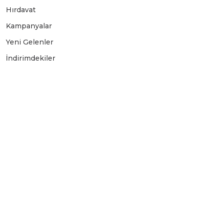
Hırdavat
Üfleyici
Kampanyalar
Yeni Gelenler
Yüksek Basınçlı Yıkama Makinaları
İndirimdekiler
Zincirli Ağaç Kesme Makinaları