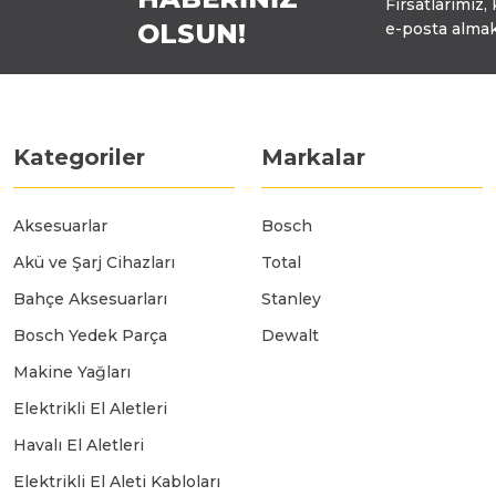
Fırsatlarımız,
OLSUN!
e-posta almak
Polisaj Makinaları
Sıcak Hava Tabancaları
Kategoriler
Markalar
Silikon Tabancaları
Aksesuarlar
Bosch
Akü ve Şarj Cihazları
Total
Somun Sıkma Makinaları
Bahçe Aksesuarları
Stanley
Bosch Yedek Parça
Dewalt
Taşlama Makinaları
Makine Yağları
Elektrikli El Aletleri
Titreşimli Zımpara Makinaları
Havalı El Aletleri
Elektrikli El Aleti Kabloları