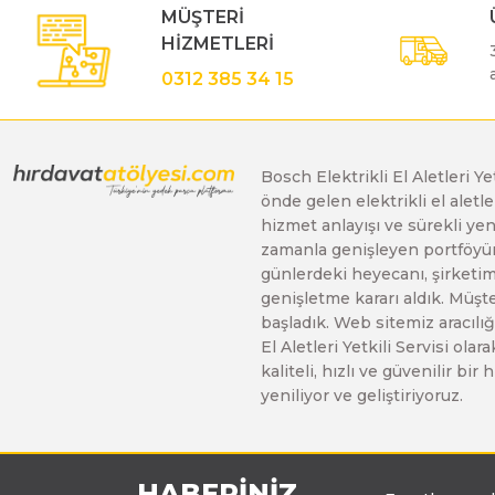
MÜŞTERİ
Gönye Kesme ve Profil Kesme Makinaları
Matkaplar
Su Terazileri
HİZMETLERİ
0312 385 34 15
Kalıpçı Taşlamalar
Panter Testereler
Tornavida
Bosch Elektrikli El Aletleri Y
Karıştırıcılar
önde gelen elektrikli el alet
hizmet anlayışı ve sürekli y
zamanla genişleyen portföyümü
Karot Makinesi
günlerdeki heyecanı, şirketimi
genişletme kararı aldık. Müşt
başladık. Web sitemiz aracılığı
Kırıcı - Deliciler
El Aletleri Yetkili Servisi o
kaliteli, hızlı ve güvenilir b
yeniliyor ve geliştiriyoruz.
Panter Testere ve Sünger Kesme Makinaları
Planyalar
HABERİNİZ