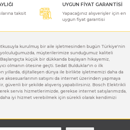
YLIĞI
UYGUN FİYAT GARANTİSİ
larına taksit
Yapacağınız alışverişler için en
uygun fiyat garantisi
e tutkusuyla kurulmuş bir aile işletmesinden bugün Türkiye'nin
Bu yolculuğumuzda, müşterilerimize sunduğumuz kaliteli
. Başlangıçta küçük bir dükkanda başlayan hikayemiz,
ı olmanın ötesine geçti. Sedat Bulduklar'ın o ilk
yıllarda, dijitalleşen dünya ile birlikte işletmemizi daha da
 ve aksesuarlarının satışını da internet üzerinden yapmaya
, güvenli bir şekilde alışveriş yapabilirsiniz. Bosch Elektrikli
erek servis hizmetlerimizde, gerekse internet satışlarımızda,
ze daha iyi hizmet verebilmek için sürekli olarak kendimizi