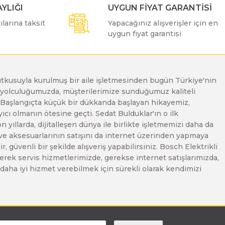
YLIĞI
UYGUN FİYAT GARANTİSİ
larına taksit
Yapacağınız alışverişler için en
uygun fiyat garantisi
e tutkusuyla kurulmuş bir aile işletmesinden bugün Türkiye'nin
Bu yolculuğumuzda, müşterilerimize sunduğumuz kaliteli
. Başlangıçta küçük bir dükkanda başlayan hikayemiz,
ı olmanın ötesine geçti. Sedat Bulduklar'ın o ilk
yıllarda, dijitalleşen dünya ile birlikte işletmemizi daha da
 ve aksesuarlarının satışını da internet üzerinden yapmaya
, güvenli bir şekilde alışveriş yapabilirsiniz. Bosch Elektrikli
erek servis hizmetlerimizde, gerekse internet satışlarımızda,
ze daha iyi hizmet verebilmek için sürekli olarak kendimizi