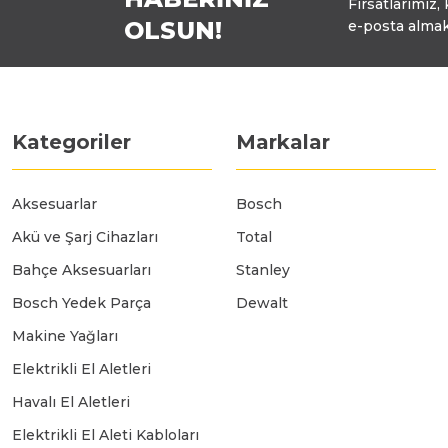
Fırsatlarımız,
OLSUN!
e-posta almak
Polisaj Makinaları
Sıcak Hava Tabancaları
Kategoriler
Markalar
Silikon Tabancaları
Aksesuarlar
Bosch
Akü ve Şarj Cihazları
Total
Somun Sıkma Makinaları
Bahçe Aksesuarları
Stanley
Bosch Yedek Parça
Dewalt
Taşlama Makinaları
Makine Yağları
Elektrikli El Aletleri
Titreşimli Zımpara Makinaları
Havalı El Aletleri
Elektrikli El Aleti Kabloları