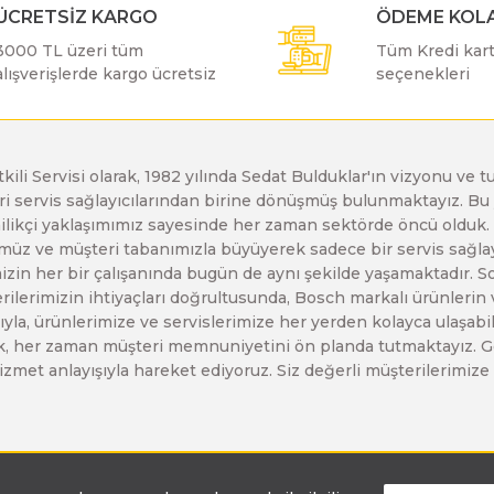
ÜCRETSİZ KARGO
ÖDEME KOLA
Bosch GDR 12V-110
Bosch GBH 5-40 D
Bosch GWS 19-125 CIE
3000 TL üzeri tüm
Tüm Kredi kartı
alışverişlerde kargo ücretsiz
seçenekleri
Bosch GDR 14,4 V-LI
Bosch GBH 5-40 DCE
Bosch GWS 20-180 H
etkili Servisi olarak, 1982 yılında Sedat Bulduklar'ın vizyonu v
Bosch GDS 18 V-LI
Bosch GBH 7 DE
Bosch GWS 21-180 H
leri servis sağlayıcılarından birine dönüşmüş bulunmaktayız. 
enilikçi yaklaşımımız sayesinde her zaman sektörde öncü olduk
z ve müşteri tabanımızla büyüyerek sadece bir servis sağlayıc
Bosch GDS 18V-1000
Bosch GBH 7-45 DE
Bosch GWS 21-230 H
zin her bir çalışanında bugün de aynı şekilde yaşamaktadır. Son 
erilerimizin ihtiyaçları doğrultusunda, Bosch markalı ürünlerin
yla, ürünlerimize ve servislerimize her yerden kolayca ulaşabilir
Bosch GDS 18V-1050 H
Bosch GBH 7-46 DE
Bosch GWS 2200
larak, her zaman müşteri memnuniyetini ön planda tutmaktayız. G
ir hizmet anlayışıyla hareket ediyoruz. Siz değerli müşterilerimi
Bosch GDS 18V-400
Bosch GBH 8-45 D
Bosch GWS 24-180 H
Bosch GDS 250-LI
Bosch GBH 8-45 DV
Bosch GWS 24-180 JH