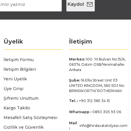
Kaydol
Üyelik
İletişim
İletişim Formu
Merkez:
100. Yıl Bulvarı No:15/A,
06374 Ostim OSB/Yenimahalle-
İletişim Bilgileri
Ankara
Yeni Üyelik
Şube:
16 Ellis Street Unit 113
UNITED KINGDOM, S60 5DJ No:
Üye Girişi
BRINSWORTH/ ROTHERHAM
Şifremi Unuttum
Tel. :
+90 312 385 34 15
Kargo Takibi
Whatsapp :
0850 305 93 06
Mesafeli Satış Sözleşmesi
Mail
info@hirdavatatolyesi.com
Gizlilik ve Güvenlik
: