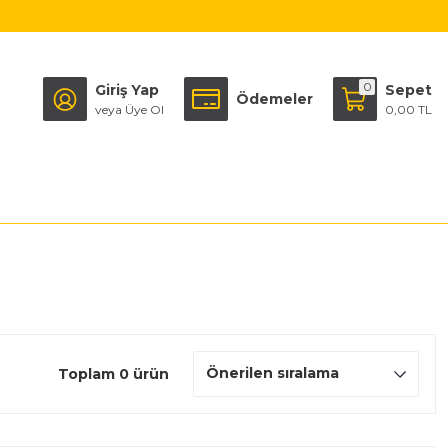
0
Giriş Yap
Sepet
Ödemeler
veya Üye Ol
0,00 TL
Toplam 0 ürün