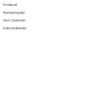
Hırdavat
Üfleyici
Kampanyalar
Yeni Gelenler
Yüksek Basınçlı Yıkama Makinaları
İndirimdekiler
Zincirli Ağaç Kesme Makinaları