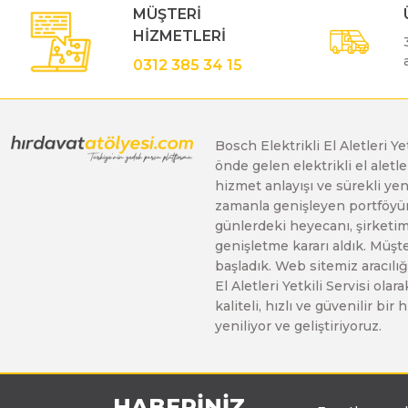
MÜŞTERİ
Gönye Kesme ve Profil Kesme Makinaları
Matkaplar
Su Terazileri
HİZMETLERİ
0312 385 34 15
Kalıpçı Taşlamalar
Panter Testereler
Tornavida
Bosch Elektrikli El Aletleri Y
Karıştırıcılar
önde gelen elektrikli el alet
hizmet anlayışı ve sürekli y
zamanla genişleyen portföyümü
Karot Makinesi
günlerdeki heyecanı, şirketimi
genişletme kararı aldık. Müşt
başladık. Web sitemiz aracılığı
Kırıcı - Deliciler
El Aletleri Yetkili Servisi o
kaliteli, hızlı ve güvenilir b
yeniliyor ve geliştiriyoruz.
Panter Testere ve Sünger Kesme Makinaları
Planyalar
HABERİNİZ