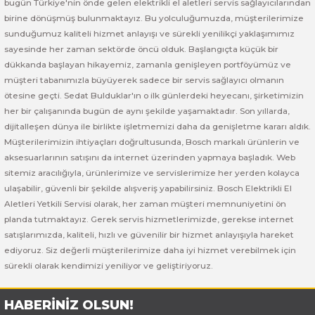
bugün Türkiye'nin önde gelen elektrikli el aletleri servis sağlayıcılarından
 ve Sünger Kesme Makinaları
Bosch GDS 18V-400
Bosch GBH 8-45 D
Bosch GWS 24-180 H
birine dönüşmüş bulunmaktayız. Bu yolculuğumuzda, müşterilerimize
sunduğumuz kaliteli hizmet anlayışı ve sürekli yenilikçi yaklaşımımız
Bosch GDS 250-LI
Bosch GBH 8-45 DV
Bosch GWS 24-180 JH
sayesinde her zaman sektörde öncü olduk. Başlangıçta küçük bir
dükkanda başlayan hikayemiz, zamanla genişleyen portföyümüz ve
müşteri tabanımızla büyüyerek sadece bir servis sağlayıcı olmanın
rı
Bosch GDX 18 V-EC
Bosch GSH 11 E
Bosch GWS 24-230 JH
ötesine geçti. Sedat Bulduklar'ın o ilk günlerdeki heyecanı, şirketimizin
her bir çalışanında bugün de aynı şekilde yaşamaktadır. Son yıllarda,
ancaları
Bosch GDX 18 V-LI
Bosch GSH 11 VC
Bosch GWS 26-180 H
dijitalleşen dünya ile birlikte işletmemizi daha da genişletme kararı aldık.
Müşterilerimizin ihtiyaçları doğrultusunda, Bosch markalı ürünlerin ve
ları
Bosch GDX 180-LI
Bosch GSH 16-28
Bosch GWS 26-180 JH
aksesuarlarının satışını da internet üzerinden yapmaya başladık. Web
sitemiz aracılığıyla, ürünlerimize ve servislerimize her yerden kolayca
akinaları
Bosch GDX 18V-200
Bosch GSH 27 ( SARI )
Bosch GWS 26-230 H
ulaşabilir, güvenli bir şekilde alışveriş yapabilirsiniz. Bosch Elektrikli El
Aletleri Yetkili Servisi olarak, her zaman müşteri memnuniyetini ön
ları
Bosch GDX 18V-200 C
Bosch GSH 27 VC
Bosch GWS 26-230 JH
planda tutmaktayız. Gerek servis hizmetlerimizde, gerekse internet
satışlarımızda, kaliteli, hızlı ve güvenilir bir hizmet anlayışıyla hareket
ediyoruz. Siz değerli müşterilerimize daha iyi hizmet verebilmek için
ara Makinaları
Bosch GDX 18V-EC
Bosch GSH 5
Bosch GWS 30-180 B
sürekli olarak kendimizi yeniliyor ve geliştiriyoruz.
Bosch GO
Bosch GSH 5 CE
Bosch GWS 6-115 (Eski Model)
HABERİNİZ OLSUN!