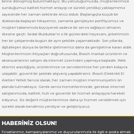
birine dönüşmüş bulunmaktayız. Bu yolculuğumuzda, müşterilerimize
 ve Sünger Kesme Makinaları
Bosch GDS 18V-400
Bosch GBH 8-45 D
Bosch GWS 24-180 H
sunduğumuz kaliteli hizmet anlayışı ve sürekli yenilikçi yaklaşımımız
sayesinde her zaman sektörde öncü olduk. Başlangıçta küçük bir
Bosch GDS 250-LI
Bosch GBH 8-45 DV
Bosch GWS 24-180 JH
dükkanda başlayan hikayemiz, zamanla genişleyen portföyümüz ve
müşteri tabanımızla büyüyerek sadece bir servis sağlayıcı olmanın
ötesine geçti. Sedat Bulduklar'ın o ilk günlerdeki heyecanı, şirketimizin
rı
Bosch GDX 18 V-EC
Bosch GSH 11 E
Bosch GWS 24-230 JH
her bir çalışanında bugün de aynı şekilde yaşamaktadır. Son yıllarda,
dijitalleşen dünya ile birlikte işletmemizi daha da genişletme kararı aldık.
ancaları
Bosch GDX 18 V-LI
Bosch GSH 11 VC
Bosch GWS 26-180 H
Müşterilerimizin ihtiyaçları doğrultusunda, Bosch markalı ürünlerin ve
aksesuarlarının satışını da internet üzerinden yapmaya başladık. Web
ları
Bosch GDX 180-LI
Bosch GSH 16-28
Bosch GWS 26-180 JH
sitemiz aracılığıyla, ürünlerimize ve servislerimize her yerden kolayca
ulaşabilir, güvenli bir şekilde alışveriş yapabilirsiniz. Bosch Elektrikli El
akinaları
Bosch GDX 18V-200
Bosch GSH 27 ( SARI )
Bosch GWS 26-230 H
Aletleri Yetkili Servisi olarak, her zaman müşteri memnuniyetini ön
planda tutmaktayız. Gerek servis hizmetlerimizde, gerekse internet
ları
Bosch GDX 18V-200 C
Bosch GSH 27 VC
Bosch GWS 26-230 JH
satışlarımızda, kaliteli, hızlı ve güvenilir bir hizmet anlayışıyla hareket
ediyoruz. Siz değerli müşterilerimize daha iyi hizmet verebilmek için
sürekli olarak kendimizi yeniliyor ve geliştiriyoruz.
ara Makinaları
Bosch GDX 18V-EC
Bosch GSH 5
Bosch GWS 30-180 B
HABERİNİZ OLSUN!
Bosch GO
Bosch GSH 5 CE
Bosch GWS 6-115 (Eski Model)
Fırsatlarımız, kampanyalarımız ve duyurularımızla ile ilgili e-posta almak