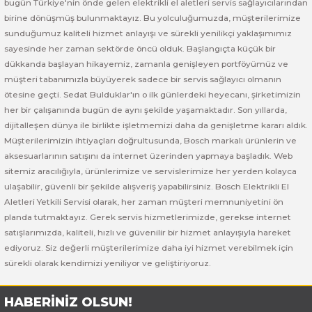
bugün Türkiye'nin önde gelen elektrikli el aletleri servis sağlayıcılarından
 ve Sünger Kesme Makinaları
Bosch GDS 18V-400
Bosch GBH 8-45 D
Bosch GWS 24-180 H
birine dönüşmüş bulunmaktayız. Bu yolculuğumuzda, müşterilerimize
sunduğumuz kaliteli hizmet anlayışı ve sürekli yenilikçi yaklaşımımız
Bosch GDS 250-LI
Bosch GBH 8-45 DV
Bosch GWS 24-180 JH
sayesinde her zaman sektörde öncü olduk. Başlangıçta küçük bir
dükkanda başlayan hikayemiz, zamanla genişleyen portföyümüz ve
müşteri tabanımızla büyüyerek sadece bir servis sağlayıcı olmanın
rı
Bosch GDX 18 V-EC
Bosch GSH 11 E
Bosch GWS 24-230 JH
ötesine geçti. Sedat Bulduklar'ın o ilk günlerdeki heyecanı, şirketimizin
her bir çalışanında bugün de aynı şekilde yaşamaktadır. Son yıllarda,
ancaları
Bosch GDX 18 V-LI
Bosch GSH 11 VC
Bosch GWS 26-180 H
dijitalleşen dünya ile birlikte işletmemizi daha da genişletme kararı aldık.
Müşterilerimizin ihtiyaçları doğrultusunda, Bosch markalı ürünlerin ve
ları
Bosch GDX 180-LI
Bosch GSH 16-28
Bosch GWS 26-180 JH
aksesuarlarının satışını da internet üzerinden yapmaya başladık. Web
sitemiz aracılığıyla, ürünlerimize ve servislerimize her yerden kolayca
akinaları
Bosch GDX 18V-200
Bosch GSH 27 ( SARI )
Bosch GWS 26-230 H
ulaşabilir, güvenli bir şekilde alışveriş yapabilirsiniz. Bosch Elektrikli El
Aletleri Yetkili Servisi olarak, her zaman müşteri memnuniyetini ön
ları
Bosch GDX 18V-200 C
Bosch GSH 27 VC
Bosch GWS 26-230 JH
planda tutmaktayız. Gerek servis hizmetlerimizde, gerekse internet
satışlarımızda, kaliteli, hızlı ve güvenilir bir hizmet anlayışıyla hareket
ediyoruz. Siz değerli müşterilerimize daha iyi hizmet verebilmek için
ara Makinaları
Bosch GDX 18V-EC
Bosch GSH 5
Bosch GWS 30-180 B
sürekli olarak kendimizi yeniliyor ve geliştiriyoruz.
Bosch GO
Bosch GSH 5 CE
Bosch GWS 6-115 (Eski Model)
HABERİNİZ OLSUN!