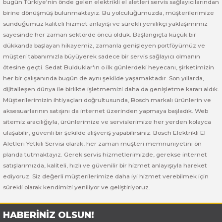
bugün Türkiye'nin önde gelen elektrikli el aletleri servis sağlayıcılarından
 ve Sünger Kesme Makinaları
Bosch GDS 18V-400
Bosch GBH 8-45 D
Bosch GWS 24-180 H
birine dönüşmüş bulunmaktayız. Bu yolculuğumuzda, müşterilerimize
sunduğumuz kaliteli hizmet anlayışı ve sürekli yenilikçi yaklaşımımız
Bosch GDS 250-LI
Bosch GBH 8-45 DV
Bosch GWS 24-180 JH
sayesinde her zaman sektörde öncü olduk. Başlangıçta küçük bir
dükkanda başlayan hikayemiz, zamanla genişleyen portföyümüz ve
müşteri tabanımızla büyüyerek sadece bir servis sağlayıcı olmanın
rı
Bosch GDX 18 V-EC
Bosch GSH 11 E
Bosch GWS 24-230 JH
ötesine geçti. Sedat Bulduklar'ın o ilk günlerdeki heyecanı, şirketimizin
her bir çalışanında bugün de aynı şekilde yaşamaktadır. Son yıllarda,
ancaları
Bosch GDX 18 V-LI
Bosch GSH 11 VC
Bosch GWS 26-180 H
dijitalleşen dünya ile birlikte işletmemizi daha da genişletme kararı aldık.
Müşterilerimizin ihtiyaçları doğrultusunda, Bosch markalı ürünlerin ve
ları
Bosch GDX 180-LI
Bosch GSH 16-28
Bosch GWS 26-180 JH
aksesuarlarının satışını da internet üzerinden yapmaya başladık. Web
sitemiz aracılığıyla, ürünlerimize ve servislerimize her yerden kolayca
akinaları
Bosch GDX 18V-200
Bosch GSH 27 ( SARI )
Bosch GWS 26-230 H
ulaşabilir, güvenli bir şekilde alışveriş yapabilirsiniz. Bosch Elektrikli El
Aletleri Yetkili Servisi olarak, her zaman müşteri memnuniyetini ön
ları
Bosch GDX 18V-200 C
Bosch GSH 27 VC
Bosch GWS 26-230 JH
planda tutmaktayız. Gerek servis hizmetlerimizde, gerekse internet
satışlarımızda, kaliteli, hızlı ve güvenilir bir hizmet anlayışıyla hareket
ediyoruz. Siz değerli müşterilerimize daha iyi hizmet verebilmek için
ara Makinaları
Bosch GDX 18V-EC
Bosch GSH 5
Bosch GWS 30-180 B
sürekli olarak kendimizi yeniliyor ve geliştiriyoruz.
Bosch GO
Bosch GSH 5 CE
Bosch GWS 6-115 (Eski Model)
HABERİNİZ OLSUN!