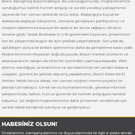
birine dönüşmüş bulunmaktayız. Bu yolculuğumuzda, müşterilerimize
 ve Sünger Kesme Makinaları
Bosch GDS 18V-400
Bosch GBH 8-45 D
Bosch GWS 24-180 H
sunduğumuz kaliteli hizmet anlayışı ve sürekli yenilikçi yaklaşımımız
sayesinde her zaman sektörde öncü olduk. Başlangıçta küçük bir
Bosch GDS 250-LI
Bosch GBH 8-45 DV
Bosch GWS 24-180 JH
dükkanda başlayan hikayemiz, zamanla genişleyen portföyümüz ve
müşteri tabanımızla büyüyerek sadece bir servis sağlayıcı olmanın
ötesine geçti. Sedat Bulduklar'ın o ilk günlerdeki heyecanı, şirketimizin
rı
Bosch GDX 18 V-EC
Bosch GSH 11 E
Bosch GWS 24-230 JH
her bir çalışanında bugün de aynı şekilde yaşamaktadır. Son yıllarda,
dijitalleşen dünya ile birlikte işletmemizi daha da genişletme kararı aldık.
ancaları
Bosch GDX 18 V-LI
Bosch GSH 11 VC
Bosch GWS 26-180 H
Müşterilerimizin ihtiyaçları doğrultusunda, Bosch markalı ürünlerin ve
aksesuarlarının satışını da internet üzerinden yapmaya başladık. Web
ları
Bosch GDX 180-LI
Bosch GSH 16-28
Bosch GWS 26-180 JH
sitemiz aracılığıyla, ürünlerimize ve servislerimize her yerden kolayca
ulaşabilir, güvenli bir şekilde alışveriş yapabilirsiniz. Bosch Elektrikli El
akinaları
Bosch GDX 18V-200
Bosch GSH 27 ( SARI )
Bosch GWS 26-230 H
Aletleri Yetkili Servisi olarak, her zaman müşteri memnuniyetini ön
planda tutmaktayız. Gerek servis hizmetlerimizde, gerekse internet
ları
Bosch GDX 18V-200 C
Bosch GSH 27 VC
Bosch GWS 26-230 JH
satışlarımızda, kaliteli, hızlı ve güvenilir bir hizmet anlayışıyla hareket
ediyoruz. Siz değerli müşterilerimize daha iyi hizmet verebilmek için
sürekli olarak kendimizi yeniliyor ve geliştiriyoruz.
ara Makinaları
Bosch GDX 18V-EC
Bosch GSH 5
Bosch GWS 30-180 B
HABERİNİZ OLSUN!
Bosch GO
Bosch GSH 5 CE
Bosch GWS 6-115 (Eski Model)
Fırsatlarımız, kampanyalarımız ve duyurularımızla ile ilgili e-posta almak