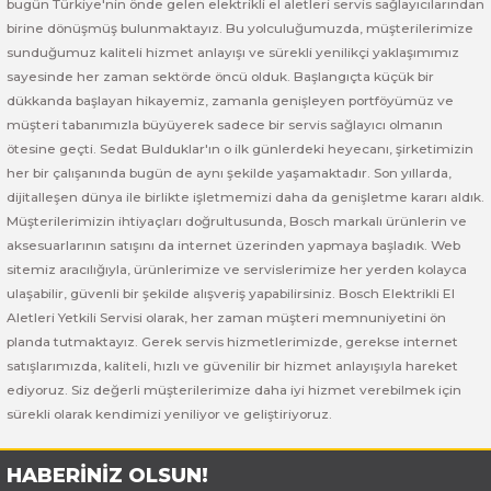
bugün Türkiye'nin önde gelen elektrikli el aletleri servis sağlayıcılarından
 ve Sünger Kesme Makinaları
Bosch GDS 18V-400
Bosch GBH 8-45 D
Bosch GWS 24-180 H
birine dönüşmüş bulunmaktayız. Bu yolculuğumuzda, müşterilerimize
sunduğumuz kaliteli hizmet anlayışı ve sürekli yenilikçi yaklaşımımız
Bosch GDS 250-LI
Bosch GBH 8-45 DV
Bosch GWS 24-180 JH
sayesinde her zaman sektörde öncü olduk. Başlangıçta küçük bir
dükkanda başlayan hikayemiz, zamanla genişleyen portföyümüz ve
müşteri tabanımızla büyüyerek sadece bir servis sağlayıcı olmanın
rı
Bosch GDX 18 V-EC
Bosch GSH 11 E
Bosch GWS 24-230 JH
ötesine geçti. Sedat Bulduklar'ın o ilk günlerdeki heyecanı, şirketimizin
her bir çalışanında bugün de aynı şekilde yaşamaktadır. Son yıllarda,
ancaları
Bosch GDX 18 V-LI
Bosch GSH 11 VC
Bosch GWS 26-180 H
dijitalleşen dünya ile birlikte işletmemizi daha da genişletme kararı aldık.
Müşterilerimizin ihtiyaçları doğrultusunda, Bosch markalı ürünlerin ve
ları
Bosch GDX 180-LI
Bosch GSH 16-28
Bosch GWS 26-180 JH
aksesuarlarının satışını da internet üzerinden yapmaya başladık. Web
sitemiz aracılığıyla, ürünlerimize ve servislerimize her yerden kolayca
akinaları
Bosch GDX 18V-200
Bosch GSH 27 ( SARI )
Bosch GWS 26-230 H
ulaşabilir, güvenli bir şekilde alışveriş yapabilirsiniz. Bosch Elektrikli El
Aletleri Yetkili Servisi olarak, her zaman müşteri memnuniyetini ön
ları
Bosch GDX 18V-200 C
Bosch GSH 27 VC
Bosch GWS 26-230 JH
planda tutmaktayız. Gerek servis hizmetlerimizde, gerekse internet
satışlarımızda, kaliteli, hızlı ve güvenilir bir hizmet anlayışıyla hareket
ediyoruz. Siz değerli müşterilerimize daha iyi hizmet verebilmek için
ara Makinaları
Bosch GDX 18V-EC
Bosch GSH 5
Bosch GWS 30-180 B
sürekli olarak kendimizi yeniliyor ve geliştiriyoruz.
Bosch GO
Bosch GSH 5 CE
Bosch GWS 6-115 (Eski Model)
HABERİNİZ OLSUN!